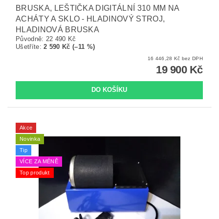
BRUSKA, LEŠTIČKA DIGITÁLNÍ 310 MM NA
ACHÁTY A SKLO - HLADINOVÝ STROJ,
HLADINOVÁ BRUSKA
Původně:
22 490 Kč
Ušetříte
:
2 590 Kč (–11 %)
16 446,28 Kč bez DPH
19 900 Kč
Akce
Novinka
Tip
VÍCE ZA MÉNĚ
Top produkt