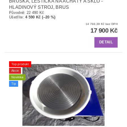
BRUSKA, LEŠTIČKA NA ACHÁTY A SKLO -
HLADINOVÝ STROJ, BRUS
Původně:
22 490 Kč
Ušetříte
:
4 590 Kč (–20 %)
14 793,39 Kč bez DPH
17 900 Kč
DETAIL
Top produkt
Akce
Novinka
Tip