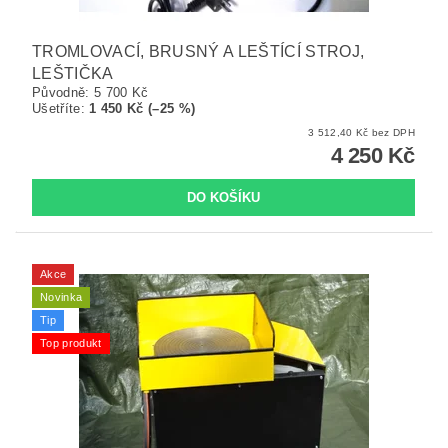
TROMLOVACÍ, BRUSNÝ A LEŠTÍCÍ STROJ,
LEŠTIČKA
Původně:
5 700 Kč
Ušetříte
:
1 450 Kč (–25 %)
3 512,40 Kč bez DPH
4 250 Kč
Akce
Novinka
Tip
Top produkt