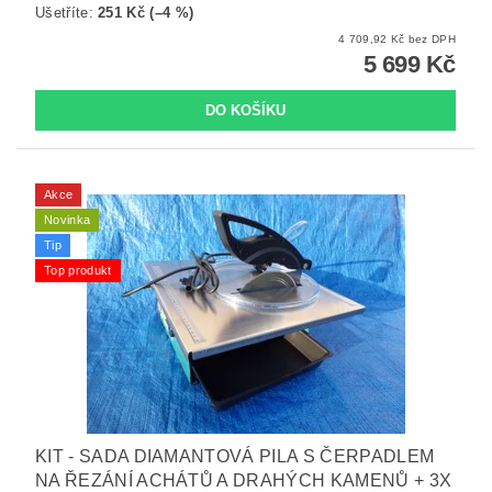
Ušetříte
:
251 Kč (–4 %)
4 709,92 Kč bez DPH
5 699 Kč
Akce
Novinka
Tip
Top produkt
KIT - SADA DIAMANTOVÁ PILA S ČERPADLEM
NA ŘEZÁNÍ ACHÁTŮ A DRAHÝCH KAMENŮ + 3X