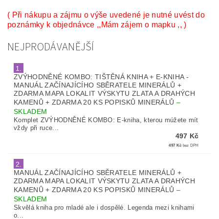
( Při nákupu a zájmu o výše uvedené je nutné uvést do
poznámky k objednávce ,,Mám zájem o mapku ,, )
NEJPRODÁVANĚJŠÍ
1.
ZVÝHODNĚNÉ KOMBO: TIŠTĚNÁ KNIHA + E-KNIHA -
MANUÁL ZAČÍNAJÍCÍHO SBĚRATELE MINERÁLŮ +
ZDARMA MAPA LOKALIT VÝSKYTU ZLATA A DRAHÝCH
KAMENŮ + ZDARMA 20 KS POPISKŮ MINERÁLŮ
–
SKLADEM
Komplet ZVÝHODNĚNÉ KOMBO: E-kniha, kterou múžete mít
vždy při ruce...
497 Kč
497 Kč
bez DPH
2.
MANUÁL ZAČÍNAJÍCÍHO SBĚRATELE MINERÁLŮ +
ZDARMA MAPA LOKALIT VÝSKYTU ZLATA A DRAHÝCH
KAMENŮ + ZDARMA 20 KS POPISKŮ MINERÁLŮ
–
SKLADEM
Skvělá kniha pro mladé ale i dospělé. Legenda mezi knihami
o...