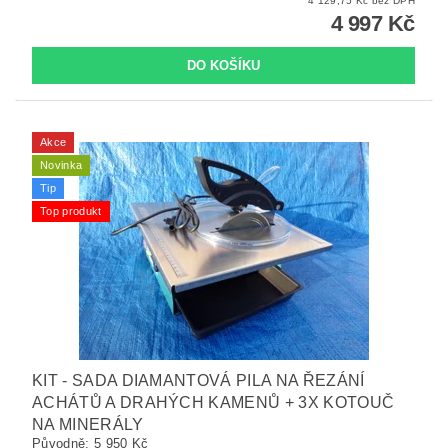
4 129,75 Kč bez DPH
4 997 Kč
Akce
Novinka
Tip
Top produkt
KIT - SADA DIAMANTOVÁ PILA NA ŘEZÁNÍ
ACHÁTŮ A DRAHÝCH KAMENŮ + 3X KOTOUČ
NA MINERÁLY
Původně:
5 950 Kč