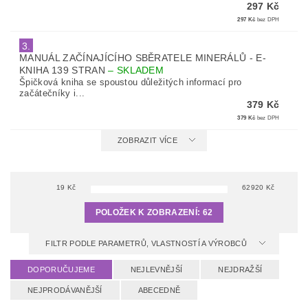
297 Kč
297 Kč
bez DPH
3.
MANUÁL ZAČÍNAJÍCÍHO SBĚRATELE MINERÁLŮ - E-
KNIHA 139 STRAN
–
SKLADEM
Špičková kniha se spoustou důležitých informací pro
začátečníky i...
379 Kč
379 Kč
bez DPH
ZOBRAZIT VÍCE
19
Kč
62920
Kč
POLOŽEK K ZOBRAZENÍ:
62
FILTR PODLE PARAMETRŮ, VLASTNOSTÍ A VÝROBCŮ
DOPORUČUJEME
NEJLEVNĚJŠÍ
NEJDRAŽŠÍ
NEJPRODÁVANĚJŠÍ
ABECEDNĚ