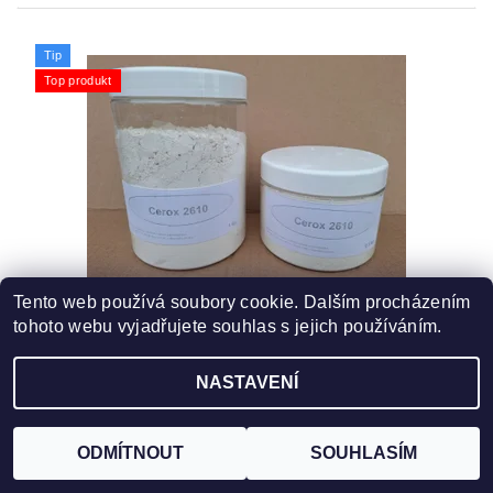
Tip
Top produkt
Tento web používá soubory cookie. Dalším procházením
CEROX 2610 - LEŠTÍCÍ PRÁŠEK NA SKLO A
tohoto webu vyjadřujete souhlas s jejich používáním.
MINERÁLY
od 328,10 Kč bez DPH
NASTAVENÍ
397 Kč
od
DETAIL
ODMÍTNOUT
SOUHLASÍM