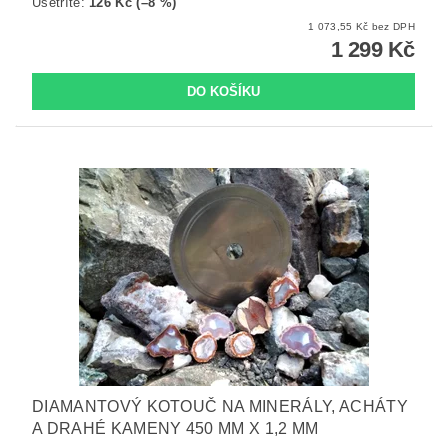
Ušetříte
:
126 Kč (–8 %)
1 073,55 Kč bez DPH
1 299 Kč
DIAMANTOVÝ KOTOUČ NA MINERÁLY, ACHÁTY
A DRAHÉ KAMENY 450 MM X 1,2 MM