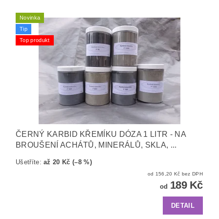
Novinka
Tip
Top produkt
ČERNÝ KARBID KŘEMÍKU DÓZA 1 LITR - NA
BROUŠENÍ ACHÁTŮ, MINERÁLŮ, SKLA, ...
Ušetříte
:
až 20 Kč (–8 %)
od 156,20 Kč bez DPH
189 Kč
od
DETAIL