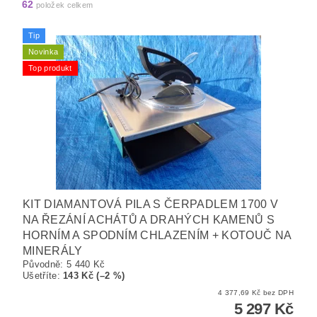
62
položek celkem
Tip
Novinka
Top produkt
KIT DIAMANTOVÁ PILA S ČERPADLEM 1700 V
NA ŘEZÁNÍ ACHÁTŮ A DRAHÝCH KAMENŮ S
HORNÍM A SPODNÍM CHLAZENÍM + KOTOUČ NA
MINERÁLY
Původně:
5 440 Kč
Ušetříte
:
143 Kč (–2 %)
4 377,69 Kč bez DPH
5 297 Kč