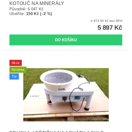
KOTOUČ NA MINERÁLY
Původně:
6 047 Kč
Ušetříte
:
150 Kč (–2 %)
4 873,55 Kč bez DPH
5 897 Kč
Akce
Novinka
Tip