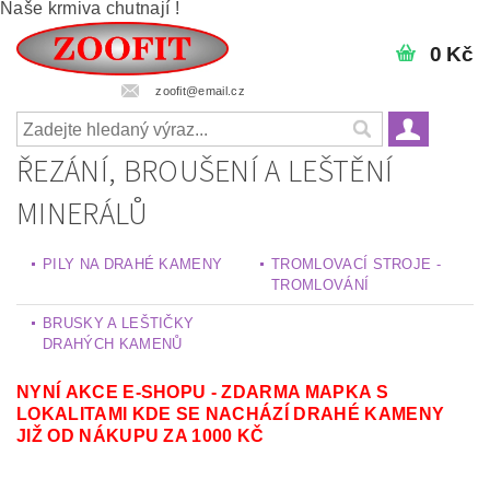
Naše krmiva chutnají !
0 Kč
zoofit@email.cz
ŘEZÁNÍ, BROUŠENÍ A LEŠTĚNÍ
MINERÁLŮ
PILY NA DRAHÉ KAMENY
TROMLOVACÍ STROJE -
TROMLOVÁNÍ
BRUSKY A LEŠTIČKY
DRAHÝCH KAMENŮ
NYNÍ AKCE E-SHOPU - ZDARMA MAPKA S
LOKALITAMI KDE SE NACHÁZÍ DRAHÉ KAMENY
JIŽ OD NÁKUPU ZA 1000 KČ