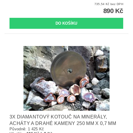
735,54 Kč bez DPH
890 Kč
3X DIAMANTOVÝ KOTOUČ NA MINERÁLY,
ACHÁTY A DRAHÉ KAMENY 250 MM X 0,7 MM
Původně:
1 425 Kč