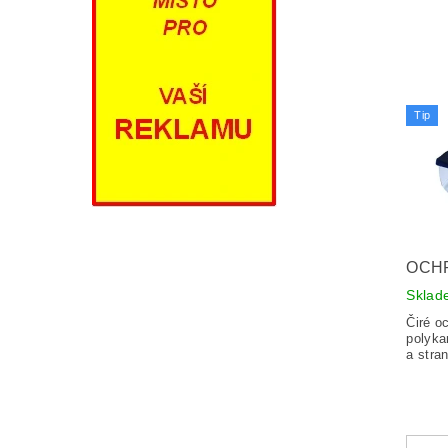
Tip
OCH
Sklad
Čiré o
polyka
a stran