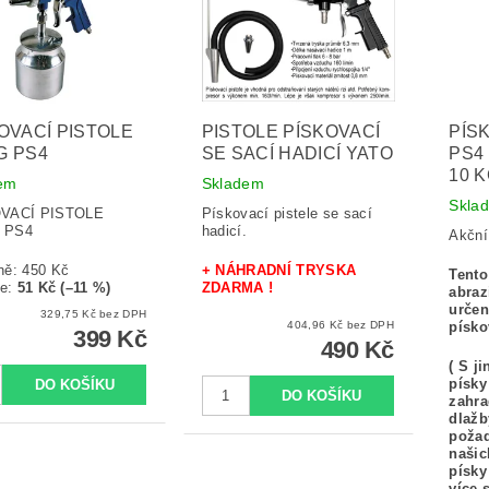
OVACÍ PISTOLE
PISTOLE PÍSKOVACÍ
PÍS
G PS4
SE SACÍ HADICÍ YATO
PS4 
10 
em
Skladem
Skla
VACÍ PISTOLE
Pískovací pistele se sací
 PS4
hadicí.
Akční
ně:
450 Kč
+ NÁHRADNÍ TRYSKA
Tento
te
:
51 Kč (–11 %)
ZDARMA !
abraz
určen
329,75 Kč bez DPH
404,96 Kč bez DPH
písko
399 Kč
490 Kč
( S j
písky
zahra
dlažb
požad
našic
písky
více 