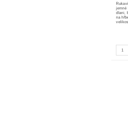
Rukavi
jemné 
dlani,
na hřb
velikos