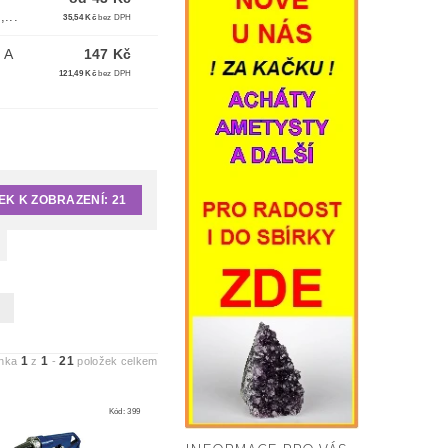
...
35,54 Kč
bez DPH
 A
147 Kč
121,49 Kč
bez DPH
EK K ZOBRAZENÍ:
21
1
1
21
ánka
z
-
položek celkem
Kód:
399