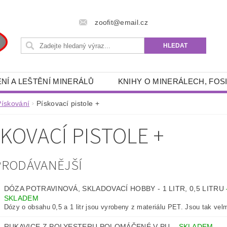
zoofit@email.cz
NÍ A LEŠTĚNÍ MINERÁLŮ
KNIHY O MINERÁLECH, FOSI
 POTŘEBY
RÝŽOVÁNÍ ZLATA A GRANÁTŮ
DRAHÉ 
Pískování
Pískovací pistole +
- ENERGETICKÉ, SPIRITUÁLNÍ, ESOTERICKÉ, DUCHOVNÍ
SKOVACÍ PISTOLE +
RYBÁŘSKÉ POTŘEBY
AKVA -TERA POTŘEBY
FILTRAČNÍ PÍSKY, ŠTĚRKY
OUTDOOR POTŘEBY
PRODÁVANĚJŠÍ
ZÍKY
KNIHY
OSOBNÍ OCHRANNÉ PROSTŘEDKY
DÓZA POTRAVINOVÁ, SKLADOVACÍ HOBBY - 1 LITR, 0,5 LITRU
KONTAKTY
SKLADEM
Dózy o obsahu 0,5 a 1 litr jsou vyrobeny z materiálu PET. Jsou tak velm
RUKAVICE Z POLYESTERU POLOMÁČENÉ V PU
–
SKLADEM