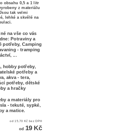
o obsahu 0,5 a 1 litr
vyrobeny z materiálu
Jsou tak velmi
é, lehké a skvělé na
ulaci.
né na vše co vás
dne: Potraviny a
é potřeby, Camping
ravaning - tramping
áctví, ...
a, hobby potřeby,
atelské potřeby a
a, akva - tera,
cí potřeby, dětské
eby a hračky
eby a materiály pro
la - tekuté, sypké,
by a matice.
od 15,70 Kč bez DPH
19 Kč
od