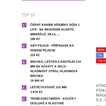
TOP 10
ČERNÝ KARBID KŘEMÍKU DÓZA 1
LITR - NA BROUŠENÍ ACHÁTŮ,
MINERÁLŮ, SKLA, ...
189 Kč
ANTI PILOUS - PŘÍPRAVEK NA
Akce
HUBENÍ PILOUSE
119 Kč
Tip
Top pr
BRUSKA, LEŠTIČKA DIGITÁLNÍ 310
MM NA ACHÁTY A SKLO -
HLADINOVÝ STROJ, HLADINOVÁ
BRUSKA
19 900 Kč
VÝHO
LEŠTÍCÍ KOTOUČ 310 MM
PÍSK
1 870 Kč
MAGG
TROMLOVACÍ MÉDIA - KULIČKY
0,3 -
OCELOVÉ A PLASTOVÉ