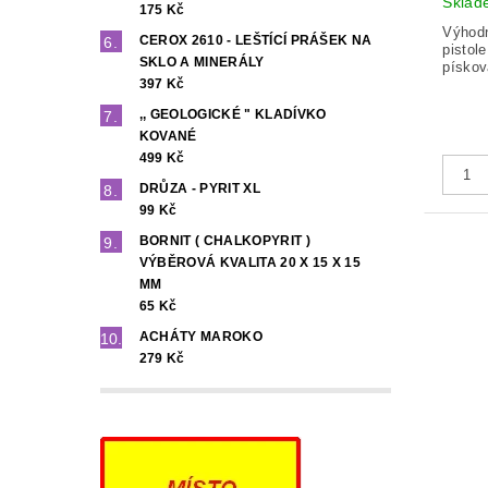
Sklad
175 Kč
Výhodn
CEROX 2610 - LEŠTÍCÍ PRÁŠEK NA
pistol
SKLO A MINERÁLY
pískov
397 Kč
,, GEOLOGICKÉ " KLADÍVKO
KOVANÉ
499 Kč
DRŮZA - PYRIT XL
99 Kč
BORNIT ( CHALKOPYRIT )
VÝBĚROVÁ KVALITA 20 X 15 X 15
MM
65 Kč
ACHÁTY MAROKO
279 Kč