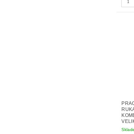
PRA
RUK
KOM
VELI
Sklad