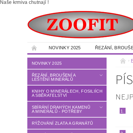
Naše krmiva chutnají !
NOVINKY 2025
ŘEZÁNÍ, BROUŠE
SBÍRÁNÍ DRAHÝCH KAMENŮ A MINERÁLŮ -
NOVINKY 2025
VELKOOBCHOD - MINERÁLY
OBRAZY 
PÍ
ŘEZÁNÍ, BROUŠENÍ A
LEŠTĚNÍ MINERÁLŮ
DÍLNA - NÁŘADÍ - OCHRANNÉ POMŮCKY
LITÉ PODLAHY
DŮM - ZAHRADA
KNIHY O MINERÁLECH, FOSILIÍCH
NEJ
A SBĚRATELSTVÍ
TERÉNNÍ PALETOVÉ - VYSOKOZDVIŽNÉ VO
SBÍRÁNÍ DRAHÝCH KAMENŮ
1.
A MINERÁLŮ - POTŘEBY
OBCHODNÍ PODMÍNKY
NAPIŠTE NÁM
RÝŽOVÁNÍ ZLATA A GRANÁTŮ