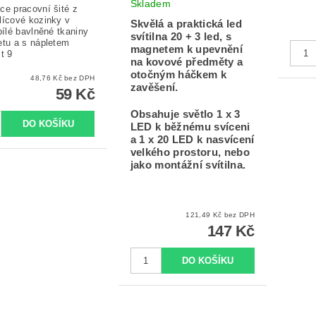
Skladem
ce pracovní šité z
lícové kozinky v
Skvělá a praktická led
 bílé bavlněné tkaniny
svítilna 20 + 3 led, s
etu a s nápletem
magnetem k upevnění
t 9
na kovové předměty a
otočným háčkem k
48,76 Kč bez DPH
zavěšení.
59 Kč
Obsahuje světlo 1 x 3
LED k běžnému svíceni
a 1 x 20 LED k nasvícení
velkého prostoru, nebo
jako montážní svítilna.
121,49 Kč bez DPH
147 Kč