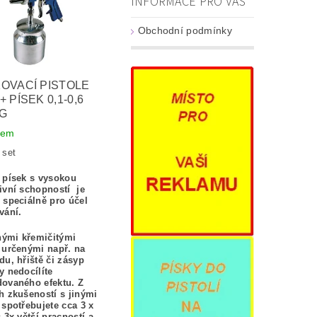
INFORMACE PRO VÁS
Obchodní podmínky
KOVACÍ PISTOLE
+ PÍSEK 0,1-0,6
KG
dem
 set
 písek s vysokou
ivní schopností je
 speciálně pro účel
vání.
inými křemičitými
 určenými např. na
du, hřiště či zásyp
y nedocílíte
ovaného efektu. Z
h zkušeností s jinými
 spotřebujete cca 3 x
s 3x větší pracností a