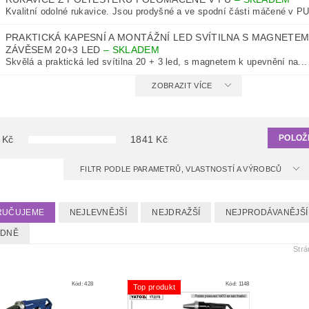
Kvalitní odolné rukavice. Jsou prodyšné a ve spodní části máčené v PU,
PRAKTICKÁ KAPESNÍ A MONTÁŽNÍ LED SVÍTILNA S MAGNETEM
ZÁVĚSEM 20+3 LED
–
SKLADEM
Skvělá a praktická led svítilna 20 + 3 led, s magnetem k upevnění na...
ZOBRAZIT VÍCE
POLOŽ
Kč
1841
Kč
FILTR PODLE PARAMETRŮ, VLASTNOSTÍ A VÝROBCŮ
RUČUJEME
NEJLEVNĚJŠÍ
NEJDRAŽŠÍ
NEJPRODÁVANĚJŠÍ
EDNĚ
Str
Kód:
428
Kód:
1148
Top produkt