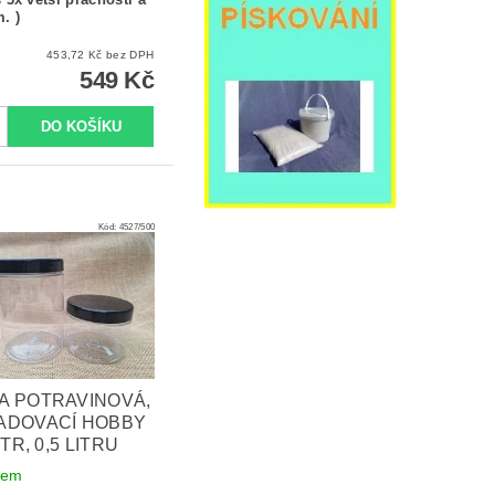
. )
453,72 Kč bez DPH
549 Kč
Kód:
4527/500
A POTRAVINOVÁ,
ADOVACÍ HOBBY
LITR, 0,5 LITRU
dem