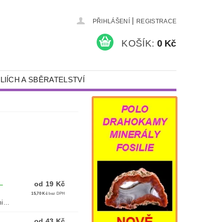
|
PŘIHLÁŠENÍ
REGISTRACE
KOŠÍK:
0 Kč
LIÍCH A SBĚRATELSTVÍ
KAMENY A ŠPERKY
PÍSKOVÁNÍ
NÁDOBY S VÍKEM
DÁRKY
DETEKTORY KOVŮ A VYBAVENÍ
od 19 Kč
–
15,70 Kč
bez DPH
i...
od 43 Kč