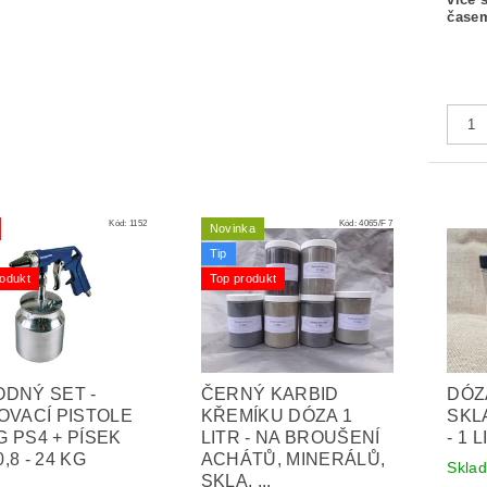
časem
Kód:
1152
Kód:
4065/F 7
Novinka
Tip
odukt
Top produkt
DNÝ SET -
ČERNÝ KARBID
DÓZ
OVACÍ PISTOLE
KŘEMÍKU DÓZA 1
SKL
 PS4 + PÍSEK
LITR - NA BROUŠENÍ
- 1 
 0,8 - 24 KG
ACHÁTŮ, MINERÁLŮ,
Skla
SKLA, ...