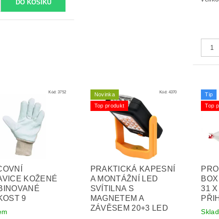
Kód:
3752
Kód:
4370
Novinka
Tip
Top produkt
Top p
COVNÍ
PRAKTICKÁ KAPESNÍ
PRO
AVICE KOŽENÉ
A MONTÁŽNÍ LED
BOX
BINOVANÉ
SVÍTILNA S
31 X
KOST 9
MAGNETEM A
PŘI
ZÁVĚSEM 20+3 LED
em
Skla