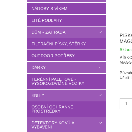
NÁDOBY S VÍKEM
LITÉ PODLAHY
DŮM - ZAHRADA
PÍSK
MAG
FILTRAČNÍ PÍSKY, ŠTĚRKY
Sklad
OUTDOOR POTŘEBY
PÍSKO
MAGG
DÁRKY
Původ
Ušetří
TERÉNNÍ PALETOVÉ -
VYSOKOZDVIŽNÉ VOZÍKY
KNIHY
OSOBNÍ OCHRANNÉ
PROSTŘEDKY
DETEKTORY KOVŮ A
VYBAVENÍ