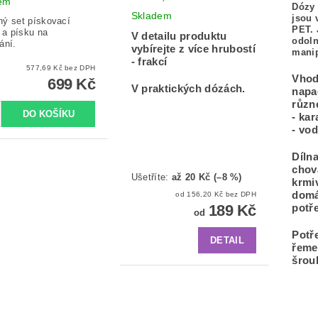
em
Dózy 
Skladem
jsou 
ý set pískovací
PET. 
e a písku na
V detailu produktu
odoln
ání.
vybírejte z více hrubostí
manip
- frakcí
577,69 Kč bez DPH
Vhod
699 Kč
V praktických d
ózách.
napa
různ
- ka
- vod
Díln
chov
Ušetříte
:
až 20 Kč (–8 %)
krmiv
domá
od 156,20 Kč bez DPH
189 Kč
potř
od
Potř
DETAIL
řemes
šrou