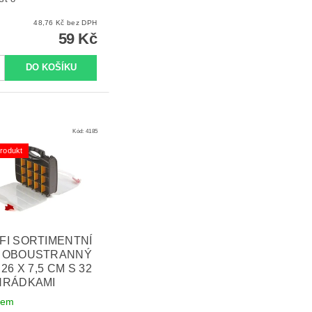
48,76 Kč bez DPH
59 Kč
Kód:
4185
rodukt
FI SORTIMENTNÍ
 OBOUSTRANNÝ
 26 X 7,5 CM S 32
HRÁDKAMI
dem