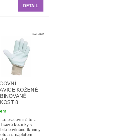
DETAIL
Kód:
4167
COVNÍ
AVICE KOŽENÉ
BINOVANÉ
IKOST 8
dem
ice pracovní šité z
 lícové kozinky v
 bílé bavlněné tkaniny
betu a s nápletem
st 8