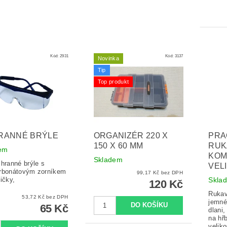
Kód:
2931
Kód:
3137
Novinka
Tip
Top produkt
RANNÉ BRÝLE
ORGANIZÉR 220 X
PRA
150 X 60 MM
RUK
em
KOM
Skladem
chranné brýle s
VEL
rbonátovým zorníkem
99,17 Kč bez DPH
ičky,
Skla
120 Kč
Rukav
53,72 Kč bez DPH
jemné
65 Kč
dlani,
na hř
veliko