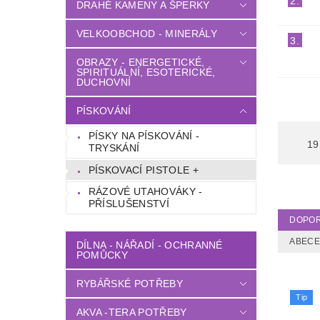
2.
DRAHÉ KAMENY A ŠPERKY
VELKOOBCHOD - MINERÁLY
3.
OBRAZY - ENERGETICKÉ,
SPIRITUÁLNÍ, ESOTERICKÉ,
DUCHOVNÍ
PÍSKOVÁNÍ
PÍSKY NA PÍSKOVÁNÍ -
19
TRYSKÁNÍ
PÍSKOVACÍ PISTOLE +
RÁZOVÉ UTAHOVÁKY -
PŘÍSLUŠENSTVÍ
DOPO
ABEC
DÍLNA - NÁŘADÍ - OCHRANNÉ
POMŮCKY
RYBÁŘSKÉ POTŘEBY
Tip
AKVA -TERA POTŘEBY