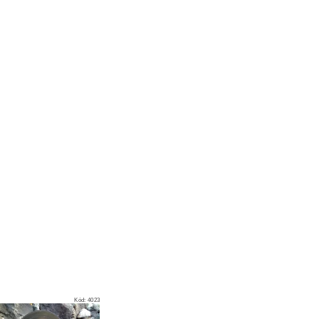
Kód:
4023