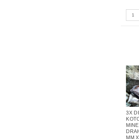
3X D
KOT
MINE
DRA
MM X