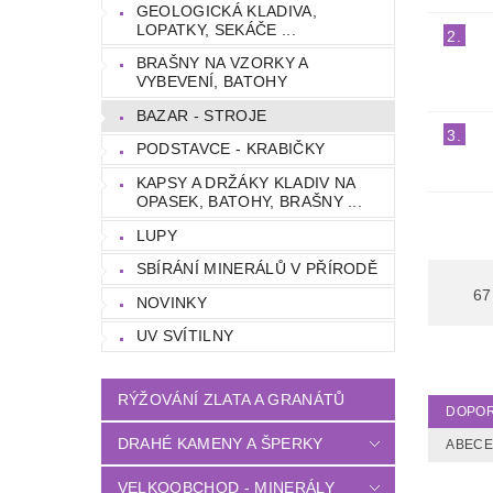
GEOLOGICKÁ KLADIVA,
LOPATKY, SEKÁČE ...
2.
BRAŠNY NA VZORKY A
VYBEVENÍ, BATOHY
BAZAR - STROJE
3.
PODSTAVCE - KRABIČKY
KAPSY A DRŽÁKY KLADIV NA
OPASEK, BATOHY, BRAŠNY ...
LUPY
SBÍRÁNÍ MINERÁLŮ V PŘÍRODĚ
67
NOVINKY
UV SVÍTILNY
RÝŽOVÁNÍ ZLATA A GRANÁTŮ
DOPO
DRAHÉ KAMENY A ŠPERKY
ABEC
VELKOOBCHOD - MINERÁLY