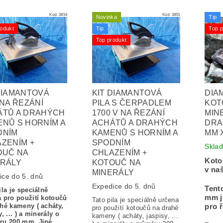
Kód:
3854
Kód:
3855
Novinka
Tip
odukt
Tip
Top p
Top produkt
DIAMANTOVÁ
KIT DIAMANTOVÁ
DIA
 NA ŘEZÁNÍ
PILA S ČERPADLEM
KOT
ÁTŮ A DRAHÝCH
1700 V NA ŘEZÁNÍ
MIN
NŮ S HORNÍM A
ACHÁTŮ A DRAHÝCH
DRA
DNÍM
KAMENŮ S HORNÍM A
MM X
ZENÍM +
SPODNÍM
Skla
OUČ NA
CHLAZENÍM +
Kotou
ERÁLY
KOTOUČ NA
v na
MINERÁLY
ice do 5. dnů
Expedice do 5. dnů
Tento
ila je speciálně
mm je
 pro použití kotoučů
Tato pila je speciálně určena
hé kameny ( acháty,
pro 
pro použití kotoučů na drahé
y, ... ) a minerály o
kameny ( acháty, jaspisy, ...
ru 200 mm. Jiné