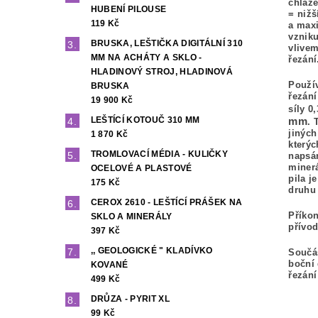
chlaz
HUBENÍ PILOUSE
= nižš
119 Kč
a maxi
vzniku
BRUSKA, LEŠTIČKA DIGITÁLNÍ 310
vlivem
MM NA ACHÁTY A SKLO -
řezán
HLADINOVÝ STROJ, HLADINOVÁ
Použív
BRUSKA
řezán
19 900 Kč
síly 0
LEŠTÍCÍ KOTOUČ 310 MM
mm
. 
jiných
1 870 Kč
kterýc
TROMLOVACÍ MÉDIA - KULIČKY
napsán
minerá
OCELOVÉ A PLASTOVÉ
pila j
175 Kč
druhu
CEROX 2610 - LEŠTÍCÍ PRÁŠEK NA
Příkon
SKLO A MINERÁLY
přívod
397 Kč
,, GEOLOGICKÉ " KLADÍVKO
Součás
boční 
KOVANÉ
řezání
499 Kč
DRŮZA - PYRIT XL
99 Kč