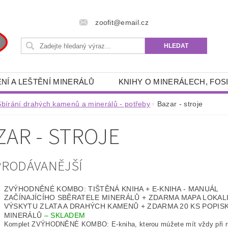
zoofit@email.cz
NÍ A LEŠTĚNÍ MINERÁLŮ
KNIHY O MINERÁLECH, FOSI
 POTŘEBY
RÝŽOVÁNÍ ZLATA A GRANÁTŮ
DRAHÉ 
Sbírání drahých kamenů a minerálů - potřeby
Bazar - stroje
- ENERGETICKÉ, SPIRITUÁLNÍ, ESOTERICKÉ, DUCHOVNÍ
ZAR - STROJE
RYBÁŘSKÉ POTŘEBY
AKVA -TERA POTŘEBY
FILTRAČNÍ PÍSKY, ŠTĚRKY
OUTDOOR POTŘEBY
PRODÁVANĚJŠÍ
ZÍKY
KNIHY
OSOBNÍ OCHRANNÉ PROSTŘEDKY
ZVÝHODNĚNÉ KOMBO: TIŠTĚNÁ KNIHA + E-KNIHA - MANUÁL
KONTAKTY
ZAČÍNAJÍCÍHO SBĚRATELE MINERÁLŮ + ZDARMA MAPA LOKAL
VÝSKYTU ZLATA A DRAHÝCH KAMENŮ + ZDARMA 20 KS POPIS
MINERÁLŮ
–
SKLADEM
Komplet ZVÝHODNĚNÉ KOMBO: E-kniha, kterou múžete mít vždy při ru