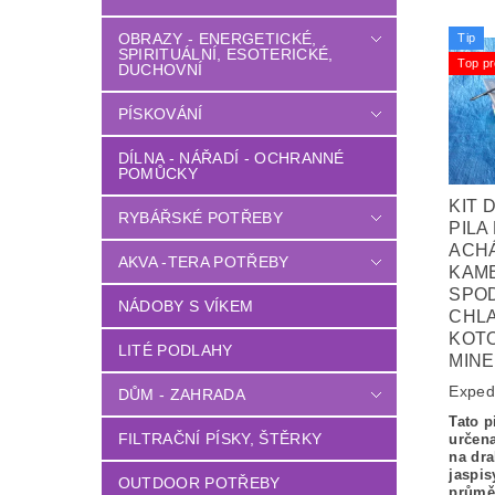
OBRAZY - ENERGETICKÉ,
Tip
SPIRITUÁLNÍ, ESOTERICKÉ,
Top pr
DUCHOVNÍ
PÍSKOVÁNÍ
DÍLNA - NÁŘADÍ - OCHRANNÉ
POMŮCKY
KIT 
RYBÁŘSKÉ POTŘEBY
PILA
ACH
AKVA -TERA POTŘEBY
KAME
SPO
NÁDOBY S VÍKEM
CHLA
KOT
LITÉ PODLAHY
MIN
Exped
DŮM - ZAHRADA
Tato p
FILTRAČNÍ PÍSKY, ŠTĚRKY
určena
na dra
jaspis
OUTDOOR POTŘEBY
průmě