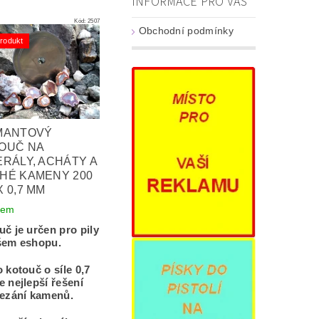
INFORMACE PRO VÁS
Kód:
2507
Obchodní podmínky
rodukt
MANTOVÝ
OUČ NA
ERÁLY, ACHÁTY A
HÉ KAMENY 200
 0,7 MM
dem
č je určen pro pily
šem eshopu.
 kotouč o síle 0,7
 nejlepší řešení
řezání kamenů.