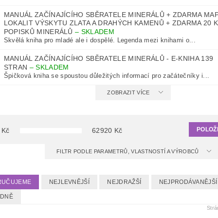
MANUÁL ZAČÍNAJÍCÍHO SBĚRATELE MINERÁLŮ + ZDARMA MA
LOKALIT VÝSKYTU ZLATA A DRAHÝCH KAMENŮ + ZDARMA 20 
POPISKŮ MINERÁLŮ
–
SKLADEM
Skvělá kniha pro mladé ale i dospělé. Legenda mezi knihami o...
MANUÁL ZAČÍNAJÍCÍHO SBĚRATELE MINERÁLŮ - E-KNIHA 139
STRAN
–
SKLADEM
Špičková kniha se spoustou důležitých informací pro začátečníky i...
ZOBRAZIT VÍCE
POLOŽ
Kč
62920
Kč
FILTR PODLE PARAMETRŮ, VLASTNOSTÍ A VÝROBCŮ
RUČUJEME
NEJLEVNĚJŠÍ
NEJDRAŽŠÍ
NEJPRODÁVANĚJŠÍ
EDNĚ
Str