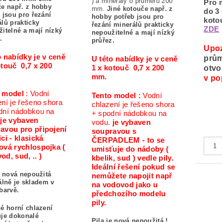
) a minerály o průměru 200
Pro 
če např. z hobby
mm.
Jiné kotouče např. z
do 3
 jsou pro řezání
hobby potřeb jsou pro
koto
lů prakticky
řezání minerálů prakticky
ZDE
itelné a mají nízký
nepoužitelné a mají nízký
.
průřez.
Upo
o nabídky je v ceně
prům
U této nabídky je v ceně
otouč 0,7 x 200
1 x kotouč 0,7 x 200
otvo
mm.
v po
 model
: Vodní
Tento model :
Vodní
ení je řešeno shora
chlazení je řešeno shora
dní nádobkou na
+ spodní nádobkou na
je vybaven
vodu.
je vybaven
avou pro připojení
soupravou s
ci - klasická
ČERPADLEM - to se
ová rychlospojka (
umisťuje do nádoby (
od, sud, .. )
kbelik, sud ) vedle pily.
Ideální řešení pokud se
e nová nepoužitá
nemůžete napojit např
álně je skladem v
na vodovod jako u
barvě.
předchozího modelu
pily.
é horní chlazení
uje dokonalé
Pila je nová nepoužitá !