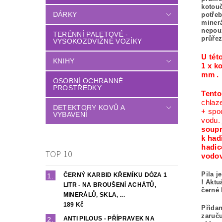
kotou
DÁRKY
potřeb
minerá
nepouž
TERÉNNÍ PALETOVÉ -
průřez
VYSOKOZDVIŽNÉ VOZÍKY
U tét
KNIHY
1 x k
mm .
OSOBNÍ OCHRANNÉ
PROSTŘEDKY
Tento
chlaz
DETEKTORY KOVŮ A
+ spo
VYBAVENÍ
vodu.
soupr
k hadi
hadic
TOP 10
vodov
Pila j
ČERNÝ KARBID KŘEMÍKU DÓZA 1
!
Aktu
LITR - NA BROUŠENÍ ACHÁTŮ,
černé 
MINERÁLŮ, SKLA, ...
189 Kč
Přidan
zaruč
ANTI PILOUS - PŘÍPRAVEK NA