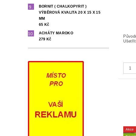
BORNIT ( CHALKOPYRIT )
VÝBĚROVÁ KVALITA 20 X 15 X 15
MM
65 Kč
ACHÁTY MAROKO
Původ
279 Kč
Ušetří
Akce