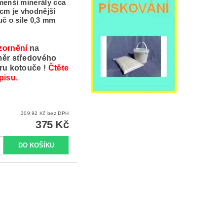
menší minerály cca
 cm je vhodnější
uč o síle 0,3 mm
zornění
na
ěr středového
ru kotouče !
Čtěte
pisu.
309,92 Kč bez DPH
375 Kč