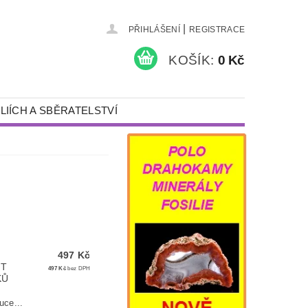
|
PŘIHLÁŠENÍ
REGISTRACE
KOŠÍK:
0 Kč
LIÍCH A SBĚRATELSTVÍ
KAMENY A ŠPERKY
PÍSKOVÁNÍ
NÁDOBY S VÍKEM
DÁRKY
DETEKTORY KOVŮ A VYBAVENÍ
497 Kč
IT
497 Kč
bez DPH
KŮ
ce...