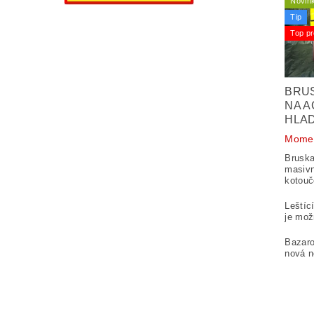
Novin
Tip
Top pr
BRUS
NA A
HLAD
Momen
Bruska
masivn
kotou
Leštíc
je mož
Bazaro
nová n