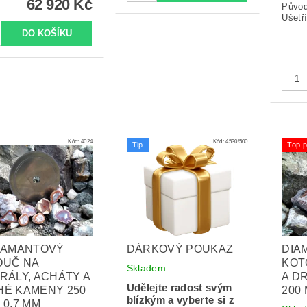
62 920 Kč
Půvo
Ušetří
Kód:
4024
Kód:
4530/500
Tip
Top p
IAMANTOVÝ
DÁRKOVÝ POUKAZ
DIA
OUČ NA
KOT
Skladem
RÁLY, ACHÁTY A
A D
Udělejte radost svým
HÉ KAMENY 250
200 
blízkým a vyberte si z
 0,7 MM