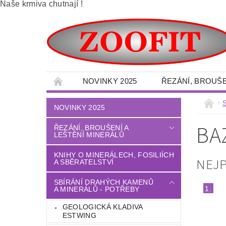
Naše krmiva chutnají !
NOVINKY 2025
ŘEZÁNÍ, BROUŠE
SBÍRÁNÍ DRAHÝCH KAMENŮ A MINERÁLŮ -
NOVINKY 2025
VELKOOBCHOD - MINERÁLY
OBRAZY 
BA
ŘEZÁNÍ, BROUŠENÍ A
LEŠTĚNÍ MINERÁLŮ
DÍLNA - NÁŘADÍ - OCHRANNÉ POMŮCKY
LITÉ PODLAHY
DŮM - ZAHRADA
KNIHY O MINERÁLECH, FOSILIÍCH
NEJ
A SBĚRATELSTVÍ
TERÉNNÍ PALETOVÉ - VYSOKOZDVIŽNÉ VO
SBÍRÁNÍ DRAHÝCH KAMENŮ
1.
A MINERÁLŮ - POTŘEBY
OBCHODNÍ PODMÍNKY
NAPIŠTE NÁM
GEOLOGICKÁ KLADIVA
ESTWING