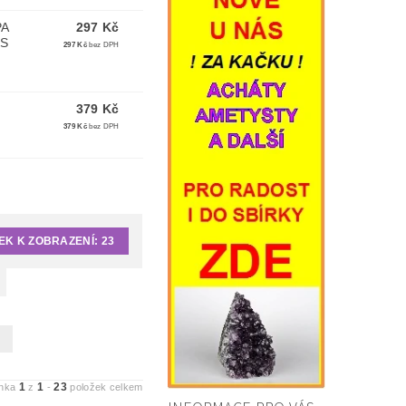
PA
297 Kč
KS
297 Kč
bez DPH
379 Kč
379 Kč
bez DPH
EK K ZOBRAZENÍ:
23
1
1
23
ánka
z
-
položek celkem