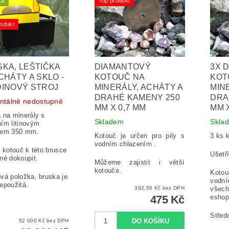
ka
Top produkt
odukt
KA, LEŠTIČKA
DIAMANTOVÝ
3X 
CHÁTY A SKLO -
KOTOUČ NA
KOT
INOVÝ STROJ
MINERÁLY, ACHÁTY A
MIN
DRAHÉ KAMENY 250
DRA
tálně nedostupné
MM X 0,7 MM
MM X
 na minerály s
Skladem
Skla
ím litinovým
čem 350 mm.
Kotouč je určen pro pily s
3 ks 
vodním chlazením .
í kotouč k této brusce
Ušetř
né dokoupit.
Můžeme zajistit i větší
kotouče.
Kotouč
vá položka, bruska je
vodní
epoužitá.
392,56 Kč bez DPH
všech
475 Kč
eshop
Střed
52 000 Kč bez DPH