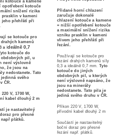
ení kotouče a kamene
í opotřebení kotouče
Přidané horní chlazení
mální snížení rizika
zaručuje dokonalé
 prasklin v kameni
chlazení kotouče a kamene
 jeho přehřátí při
= nižší opotřebení kotouče
í.
a maximální snížení rizika
vzniku prasklin v kameni
ají se kotouče pro
vlivem jeho přehřátí při
í drahých kamenů
řezání.
i
deálně 0,7
,3 a
Tyto kotouče do
Používají se kotouče pro
 obdobných pil, u
řezání drahých kamenů síly
h není výslovně
0,3 a ideálně 0,7 mm.
Tyto
o, že jsou na
kotouče do jiných
ly nedostanete. Tato
obdobných pil, u kterých
e jedinná svého
není výslovně napsáno, že
 v ČR.
jsou na minerály
nedostanete. Tato pila je
 220 V, 1700 W,
jediná svého druhu v ČR.
ní kabel dlouhý 2 m
Příkon 220 V, 1700 W,
tí je nastavitelný
přívodní kabel dlouhý 2 m
doraz pro přesné
 např plátků.
Součástí je nastavitelný
boční doraz pro přesné
řezání např. plátků.