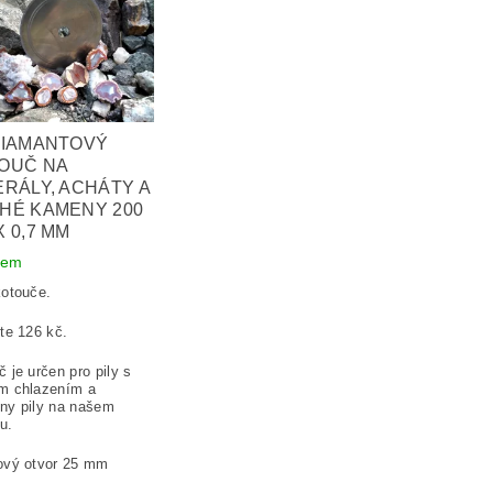
DIAMANTOVÝ
OUČ NA
ERÁLY, ACHÁTY A
HÉ KAMENY 200
 0,7 MM
dem
kotouče.
íte 126 kč.
 je určen pro pily s
m chlazením a
ny pily na našem
u.
ový otvor 25 mm