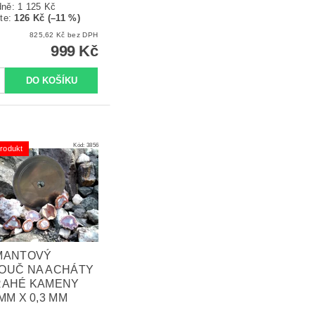
dně:
1 125 Kč
te
:
126 Kč (–11 %)
825,62 Kč bez DPH
999 Kč
Kód:
3856
rodukt
MANTOVÝ
OUČ NA ACHÁTY
RAHÉ KAMENY
MM X 0,3 MM