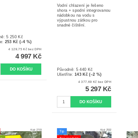
Vodní chlazení je řešeno
shora + spodní integrovanou
nádobkou na vodu s
výpustnou zátkou pro
snadné čištění.
ně:
5 250 Kč
te
:
253 Kč (–4 %)
4 129,75 Kč bez DPH
4 997 Kč
Původně:
5 440 Kč
Ušetříte
:
143 Kč (–2 %)
4 377,69 Kč bez DPH
5 297 Kč
Kód:
2703
Kód:
2532
Tip