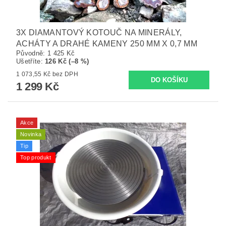
3X DIAMANTOVÝ KOTOUČ NA MINERÁLY,
ACHÁTY A DRAHÉ KAMENY 250 MM X 0,7 MM
Původně:
1 425 Kč
Ušetříte
:
126 Kč (–8 %)
1 073,55 Kč bez DPH
1 299 Kč
Akce
Novinka
Tip
Top produkt