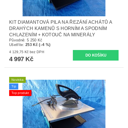
KIT DIAMANTOVÁ PILA NA ŘEZÁNÍ ACHÁTŮ A
DRAHÝCH KAMENŮ S HORNÍM A SPODNÍM
CHLAZENÍM + KOTOUČ NA MINERÁLY
Původně:
5 250 Kč
Ušetříte
:
253 Kč (–4 %)
4 129,75 Kč bez DPH
4 997 Kč
Novinka
Tip
Top produkt