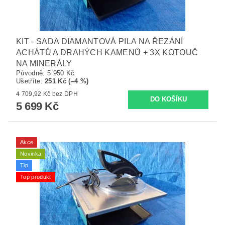
KIT - SADA DIAMANTOVÁ PILA NA ŘEZÁNÍ
ACHÁTŮ A DRAHÝCH KAMENŮ + 3X KOTOUČ
NA MINERÁLY
Původně:
5 950 Kč
Ušetříte
:
251 Kč (–4 %)
4 709,92 Kč bez DPH
5 699 Kč
Akce
Novinka
Tip
Top produkt