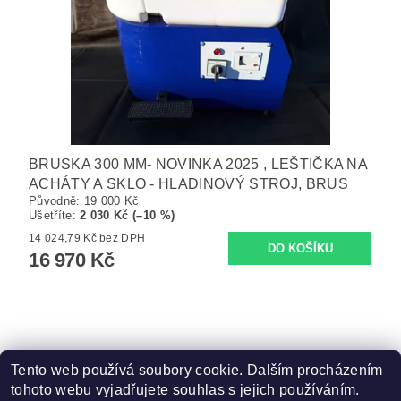
BRUSKA 300 MM- NOVINKA 2025 , LEŠTIČKA NA
ACHÁTY A SKLO - HLADINOVÝ STROJ, BRUS
Původně:
19 000 Kč
Ušetříte
:
2 030 Kč (–10 %)
14 024,79 Kč bez DPH
16 970 Kč
Tento web používá soubory cookie. Dalším procházením
tohoto webu vyjadřujete souhlas s jejich používáním.
Zboží.cz
|
Heureka.cz