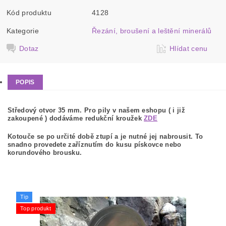
Kód produktu
4128
Kategorie
Řezání, broušení a leštění minerálů
Dotaz
Hlídat cenu
POPIS
Středový otvor 35 mm. Pro pily v našem eshopu ( i již
zakoupené ) dodáváme redukční kroužek
ZDE
Kotouče se po určité době ztupí a je nutné jej nabrousit. To
snadno provedete zaříznutím do kusu pískovce nebo
korundového brousku.
Tip
Top produkt