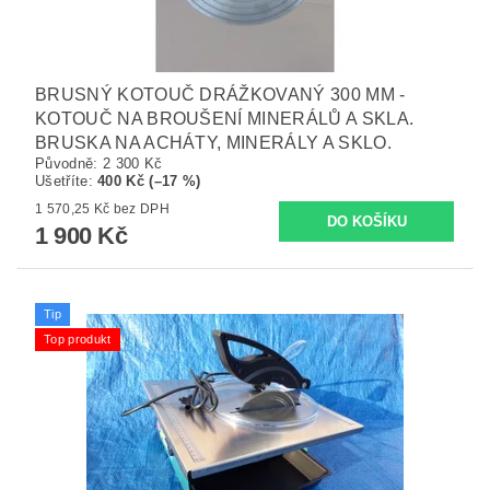
BRUSNÝ KOTOUČ DRÁŽKOVANÝ 300 MM -
KOTOUČ NA BROUŠENÍ MINERÁLŮ A SKLA.
BRUSKA NA ACHÁTY, MINERÁLY A SKLO.
Původně:
2 300 Kč
Ušetříte
:
400 Kč (–17 %)
1 570,25 Kč bez DPH
1 900 Kč
Tip
Top produkt