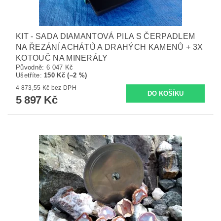
KIT - SADA DIAMANTOVÁ PILA S ČERPADLEM
NA ŘEZÁNÍ ACHÁTŮ A DRAHÝCH KAMENŮ + 3X
KOTOUČ NA MINERÁLY
Původně:
6 047 Kč
Ušetříte
:
150 Kč (–2 %)
4 873,55 Kč bez DPH
5 897 Kč