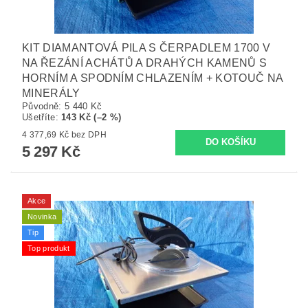
KIT DIAMANTOVÁ PILA S ČERPADLEM 1700 V
NA ŘEZÁNÍ ACHÁTŮ A DRAHÝCH KAMENŮ S
HORNÍM A SPODNÍM CHLAZENÍM + KOTOUČ NA
MINERÁLY
Původně:
5 440 Kč
Ušetříte
:
143 Kč (–2 %)
4 377,69 Kč bez DPH
5 297 Kč
Akce
Novinka
Tip
Top produkt