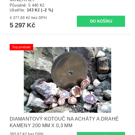
Původně:
5 440 Kč
Ušetříte
:
143 Kč (–2 %)
4 377,69 Kč bez DPH
5 297 Kč
Top produkt
DIAMANTOVÝ KOTOUČ NA ACHÁTY A DRAHÉ
KAMENY 200 MM X 0,3 MM
395,87 Kč bez DPH