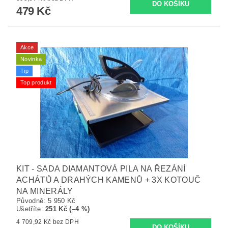
479 Kč
Akce
Novinka
Tip
Top produkt
KIT - SADA DIAMANTOVÁ PILA NA ŘEZÁNÍ
ACHÁTŮ A DRAHÝCH KAMENŮ + 3X KOTOUČ
NA MINERÁLY
Původně:
5 950 Kč
Ušetříte
:
251 Kč (–4 %)
4 709,92 Kč bez DPH