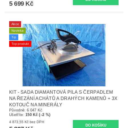
5 699 Kč
Akce
Novinka
Tip
Top produkt
KIT - SADA DIAMANTOVÁ PILA S ČERPADLEM
NA ŘEZÁNÍ ACHÁTŮ A DRAHÝCH KAMENŮ + 3X
KOTOUČ NA MINERÁLY
Původně:
6 047 Kč
Ušetříte
:
150 Kč (–2 %)
4 873,55 Kč bez DPH