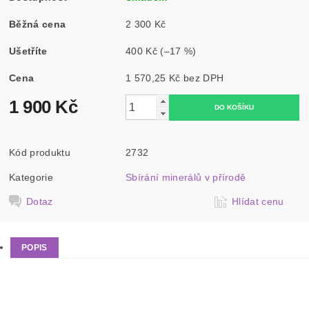
Běžná cena
2 300 Kč
Ušetříte
400 Kč
(–17 %)
Cena
1 570,25 Kč bez DPH
1 900 Kč
Kód produktu
2732
Kategorie
Sbírání minerálů v přírodě
Dotaz
Hlídat cenu
POPIS
Aktuálně je skladem kotouč bez středového otvoru. Pokud
chcete kotouč se středovým otvorem na přání necháváme
udělat nový kotouč + otvor.