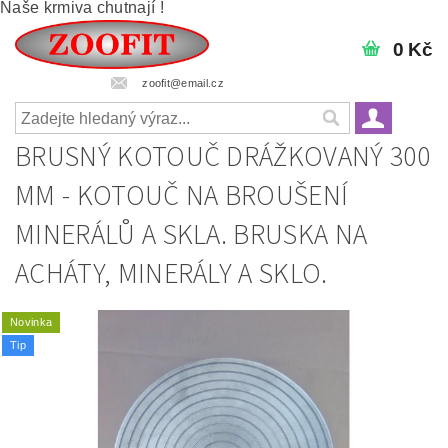
Naše krmiva chutnají !
0 Kč
zoofit@email.cz
BRUSNÝ KOTOUČ DRÁŽKOVANÝ 300
MM - KOTOUČ NA BROUŠENÍ
MINERÁLŮ A SKLA. BRUSKA NA
ACHÁTY, MINERÁLY A SKLO.
Novinka
Tip