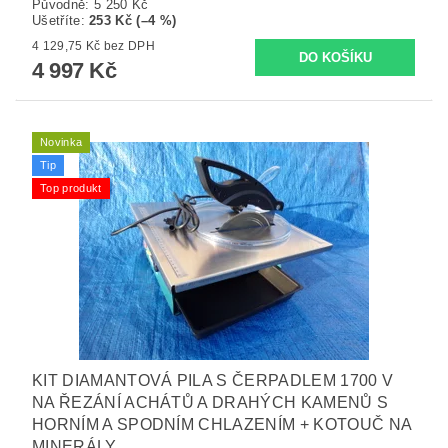
Původně:
5 250 Kč
Ušetříte
:
253 Kč (–4 %)
4 129,75 Kč bez DPH
4 997 Kč
Novinka
Tip
Top produkt
KIT DIAMANTOVÁ PILA S ČERPADLEM 1700 V
NA ŘEZÁNÍ ACHÁTŮ A DRAHÝCH KAMENŮ S
HORNÍM A SPODNÍM CHLAZENÍM + KOTOUČ NA
MINERÁLY