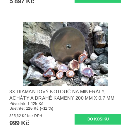
5 897 Kč
3X DIAMANTOVÝ KOTOUČ NA MINERÁLY,
ACHÁTY A DRAHÉ KAMENY 200 MM X 0,7 MM
Původně:
1 125 Kč
Ušetříte
:
126 Kč (–11 %)
825,62 Kč bez DPH
999 Kč