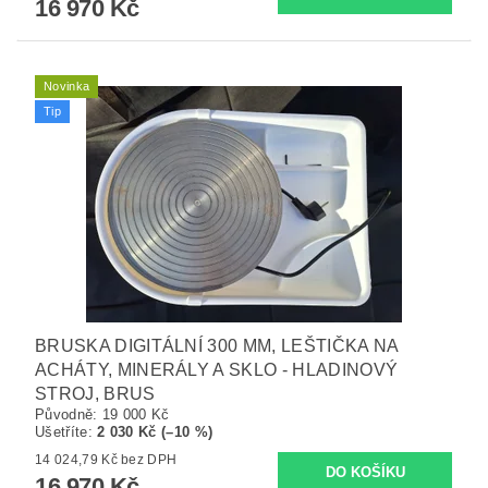
16 970 Kč
Novinka
Tip
BRUSKA DIGITÁLNÍ 300 MM, LEŠTIČKA NA
ACHÁTY, MINERÁLY A SKLO - HLADINOVÝ
STROJ, BRUS
Původně:
19 000 Kč
Ušetříte
:
2 030 Kč (–10 %)
14 024,79 Kč bez DPH
16 970 Kč