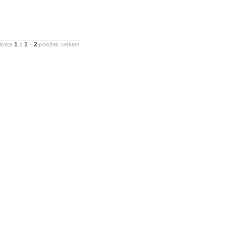
1
1
2
ránka
z
-
položek celkem