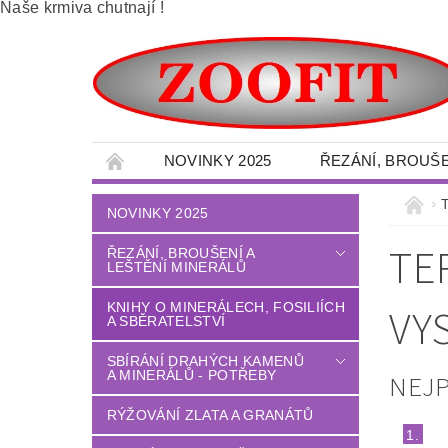
Naše krmiva chutnají !
NOVINKY 2025
ŘEZÁNÍ, BROUŠE
SBÍRÁNÍ DRAHÝCH KAMENŮ A MINERÁLŮ -
NOVINKY 2025
VELKOOBCHOD - MINERÁLY
OBRAZY 
TE
ŘEZÁNÍ, BROUŠENÍ A
LEŠTĚNÍ MINERÁLŮ
DÍLNA - NÁŘADÍ - OCHRANNÉ POMŮCKY
LITÉ PODLAHY
DŮM - ZAHRADA
KNIHY O MINERÁLECH, FOSILIÍCH
VY
A SBĚRATELSTVÍ
TERÉNNÍ PALETOVÉ - VYSOKOZDVIŽNÉ VO
SBÍRÁNÍ DRAHÝCH KAMENŮ
A MINERÁLŮ - POTŘEBY
OBCHODNÍ PODMÍNKY
NAPIŠTE NÁM
NEJ
RÝŽOVÁNÍ ZLATA A GRANÁTŮ
1.