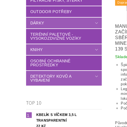
FILTRAČNÍ PÍSKY, ŠTĚRKY
Dopra
OUTDOOR POTŘEBY
DÁRKY
MAN
ZAČÍ
TERÉNNÍ PALETOVÉ -
SBĚ
VYSOKOZDVIŽNÉ VOZÍKY
MINE
139 
KNIHY
Sklad
OSOBNÍ OCHRANNÉ
PROSTŘEDKY
Špi
spo
inf
DETEKTORY KOVŮ A
zač
VYBAVENÍ
pok
Leg
min
lok
TOP 10
Poč
Poč
KBELÍK S VÍČKEM 3,5 L
TRANSPARENTNÍ
Původ
22 Kč