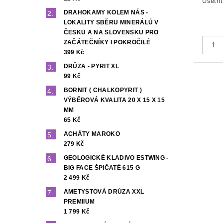
Ušetří
DRAHOKAMY KOLEM NÁS -
LOKALITY SBĚRU MINERÁLŮ V
ČESKU A NA SLOVENSKU PRO
ZAČÁTEČNÍKY I POKROČILÉ
399 Kč
DRŮZA - PYRIT XL
99 Kč
BORNIT ( CHALKOPYRIT )
VÝBĚROVÁ KVALITA 20 X 15 X 15
MM
65 Kč
ACHÁTY MAROKO
279 Kč
GEOLOGICKÉ KLADIVO ESTWING -
BIG FACE ŠPIČATÉ 615 G
2 499 Kč
AMETYSTOVÁ DRÚZA XXL
PREMIIUM
1 799 Kč