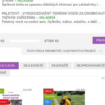
STRAN
–
SKLADEM
Špičková kniha se spoustou důležitých informací pro začátečníky i...
PALETOVÝ - VYSOKOZDVIŽNÝ TERÉNNÍ VOZÍK ZA OSOBNÍ AUT
TAŽNYM ZAŘÍZENÍM
–
SKLADEM
Paletový vozík za osobní auto, čtyřkolku, traktor, sekačku, a další....
POLO
Kč
47500
Kč
FILTR PODLE PARAMETRŮ, VLASTNOSTÍ A VÝROBCŮ
RUČUJEME
NEJLEVNĚJŠÍ
NEJDRAŽŠÍ
NEJPRODÁVANĚJŠÍ
EDNĚ
St
Kód:
6014
Kód:
2672
ka
Akce
Novinka
odukt
Tip