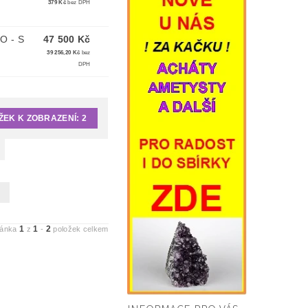
379 Kč
bez DPH
O - S
47 500 Kč
39 256,20 Kč
bez
DPH
ŽEK K ZOBRAZENÍ:
2
1
1
2
ránka
z
-
položek celkem