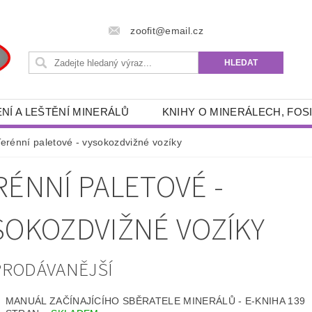
zoofit@email.cz
NÍ A LEŠTĚNÍ MINERÁLŮ
KNIHY O MINERÁLECH, FOSI
 POTŘEBY
RÝŽOVÁNÍ ZLATA A GRANÁTŮ
DRAHÉ 
Terénní paletové - vysokozdvižné vozíky
- ENERGETICKÉ, SPIRITUÁLNÍ, ESOTERICKÉ, DUCHOVNÍ
RÉNNÍ PALETOVÉ -
RYBÁŘSKÉ POTŘEBY
AKVA -TERA POTŘEBY
FILTRAČNÍ PÍSKY, ŠTĚRKY
OUTDOOR POTŘEBY
SOKOZDVIŽNÉ VOZÍKY
ZÍKY
KNIHY
OSOBNÍ OCHRANNÉ PROSTŘEDKY
PRODÁVANĚJŠÍ
KONTAKTY
MANUÁL ZAČÍNAJÍCÍHO SBĚRATELE MINERÁLŮ - E-KNIHA 139