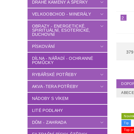
DRAHÉ KAMENY A ŠPERKY
VELKOOBCHOD - MINERÁLY
2.
OBRAZY - ENERGETICKÉ,
SPIRITUÁLNÍ, ESOTERICKÉ,
DUCHOVNÍ
PÍSKOVÁNÍ
379
DÍLNA - NÁŘADÍ - OCHRANNÉ
POMŮCKY
RYBÁŘSKÉ POTŘEBY
DOPO
AKVA -TERA POTŘEBY
ABEC
NÁDOBY S VÍKEM
LITÉ PODLAHY
Novin
DŮM - ZAHRADA
Tip
Top pr