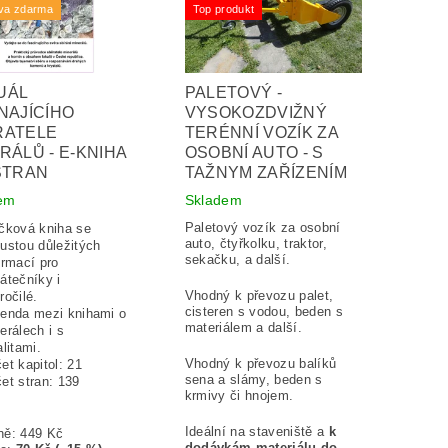
va zdarma
Top produkt
UÁL
PALETOVÝ -
NAJÍCÍHO
VYSOKOZDVIŽNÝ
RATELE
TERÉNNÍ VOZÍK ZA
RÁLŮ - E-KNIHA
OSOBNÍ AUTO - S
STRAN
TAŽNYM ZAŘÍZENÍM
em
Skladem
Paletový vozík za osobní
čková kniha se
auto, čtyřkolku, traktor,
ustou důležitých
sekačku, a další.
ormací pro
átečníky i
Vhodný k převozu palet,
ročilé.
cisteren s vodou, beden s
enda mezi knihami o
materiálem a další.
erálech i s
alitami.
Vhodný k převozu balíků
et kapitol: 21
sena a slámy, beden s
et stran:
139
krmivy či hnojem.
Ideální na staveniště a
k
ně:
449 Kč
dodávkám materiálu do