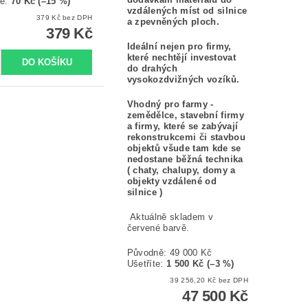
te
:
70 Kč (–15 %)
vzdálených míst od silnice
379 Kč bez DPH
a zpevněných ploch.
379 Kč
Ideální nejen pro firmy,
které nechtějí investovat
do drahých
vysokozdvižných vozíků.
Vhodný pro farmy -
zemědělce, stavební firmy
a firmy, které se zabývají
rekonstrukcemi či stavbou
objektů všude tam kde se
nedostane běžná technika
( chaty, chalupy, domy a
objekty vzdálené od
silnice )
Aktuálně skladem v
červené barvě.
Původně:
49 000 Kč
Ušetříte
:
1 500 Kč (–3 %)
39 256,20 Kč bez DPH
47 500 Kč