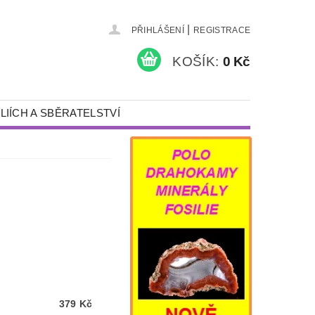
|
PŘIHLÁŠENÍ
REGISTRACE
KOŠÍK:
0 Kč
LIÍCH A SBĚRATELSTVÍ
KAMENY A ŠPERKY
PÍSKOVÁNÍ
NÁDOBY S VÍKEM
DÁRKY
DETEKTORY KOVŮ A VYBAVENÍ
379 Kč