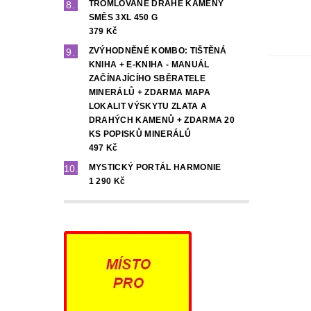
TROMLOVANÉ DRAHÉ KAMENY
SMĚS 3XL 450 G
379 Kč
ZVÝHODNĚNÉ KOMBO: TIŠTĚNÁ
KNIHA + E-KNIHA - MANUÁL
ZAČÍNAJÍCÍHO SBĚRATELE
MINERÁLŮ + ZDARMA MAPA
LOKALIT VÝSKYTU ZLATA A
DRAHÝCH KAMENŮ + ZDARMA 20
KS POPISKŮ MINERÁLŮ
497 Kč
MYSTICKÝ PORTÁL HARMONIE
1 290 Kč