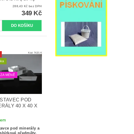
288,43 Kč bez DPH
349 Kč
Kód:
742/1 K
nka
 ZA MÉNĚ
STAVEC POD
RÁLY 40 X 40 X
dem
avce pod minerály a
 sbírkové předměty.