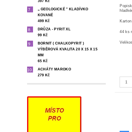
397 Kč
Popisk
,, GEOLOGICKÉ " KLADÍVKO
hladké
KOVANÉ
Karton
499 Kč
DRŮZA - PYRIT XL
44 ks 
99 Kč
Veliko
BORNIT ( CHALKOPYRIT )
VÝBĚROVÁ KVALITA 20 X 15 X 15
MM
65 Kč
ACHÁTY MAROKO
279 Kč