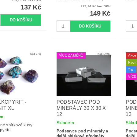
113,22 Kč bez DPH
137 Kč
123,14 Kč bez DPH
149 Kč
Kód:
3778
Kód:
1740/1
VÍCE ZA MÉNĚ
Akce
Novi
Tip
VÍCE
KOPYRIT -
PODSTAVEC POD
POD
IT XL
MINERÁLY 30 X 30 X
MINE
12
12
em
Skladem
Skla
né sbírkové kusy
pyritu.
Podstavce pod minerály a
Podst
další sbírkové předměty.
další