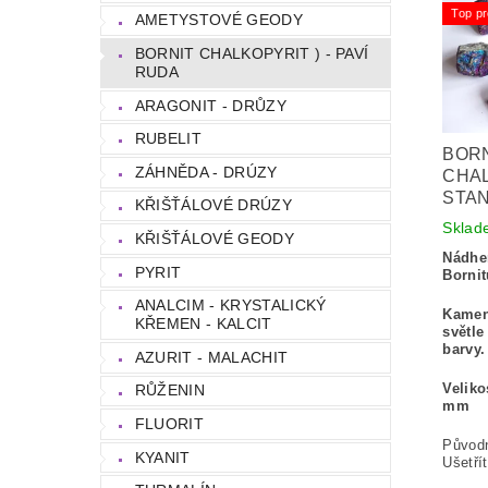
Top pr
AMETYSTOVÉ GEODY
BORNIT CHALKOPYRIT ) - PAVÍ
RUDA
ARAGONIT - DRŮZY
RUBELIT
BORN
ZÁHNĚDA - DRÚZY
CHAL
STA
KŘIŠŤÁLOVÉ DRÚZY
Sklad
KŘIŠŤÁLOVÉ GEODY
Nádhe
PYRIT
Bornit
ANALCIM - KRYSTALICKÝ
Kamen
KŘEMEN - KALCIT
světle
barvy.
AZURIT - MALACHIT
Veliko
RŮŽENIN
mm
FLUORIT
Původ
KYANIT
Ušetří