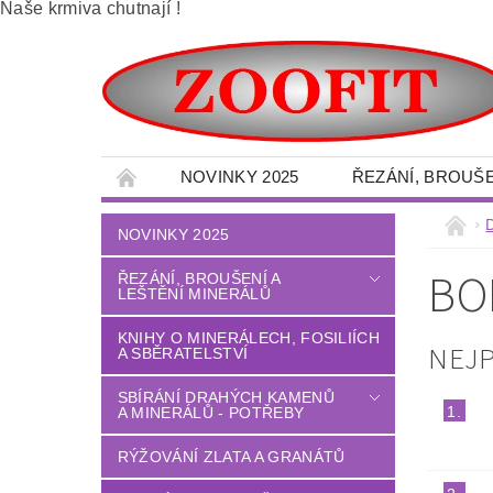
Naše krmiva chutnají !
NOVINKY 2025
ŘEZÁNÍ, BROUŠE
SBÍRÁNÍ DRAHÝCH KAMENŮ A MINERÁLŮ -
NOVINKY 2025
VELKOOBCHOD - MINERÁLY
OBRAZY 
BO
ŘEZÁNÍ, BROUŠENÍ A
LEŠTĚNÍ MINERÁLŮ
DÍLNA - NÁŘADÍ - OCHRANNÉ POMŮCKY
LITÉ PODLAHY
DŮM - ZAHRADA
KNIHY O MINERÁLECH, FOSILIÍCH
NEJ
A SBĚRATELSTVÍ
TERÉNNÍ PALETOVÉ - VYSOKOZDVIŽNÉ VO
SBÍRÁNÍ DRAHÝCH KAMENŮ
1.
A MINERÁLŮ - POTŘEBY
OBCHODNÍ PODMÍNKY
NAPIŠTE NÁM
RÝŽOVÁNÍ ZLATA A GRANÁTŮ