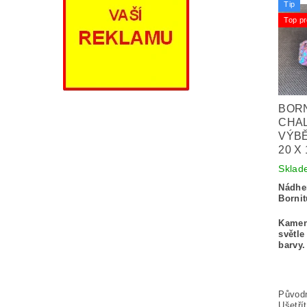
Tip
Top pr
BORN
CHAL
VÝBĚ
20 X
Sklad
Nádhe
Bornit
Kamen
světle
barvy.
Původ
Ušetří