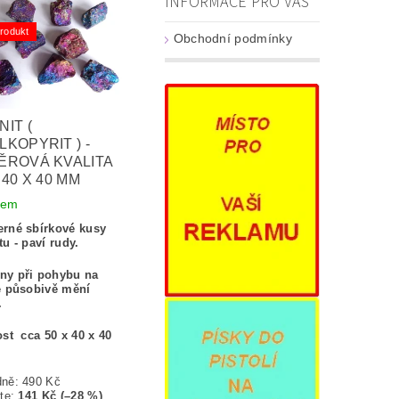
INFORMACE PRO VÁS
rodukt
Obchodní podmínky
IT (
LKOPYRIT ) -
ĚROVÁ KVALITA
 40 X 40 MM
dem
rné sbírkové kusy
tu - paví rudy.
ny při pohybu na
e působivě mění
.
ost cca 50 x 40 x 40
dně:
490 Kč
te
:
141 Kč (–28 %)