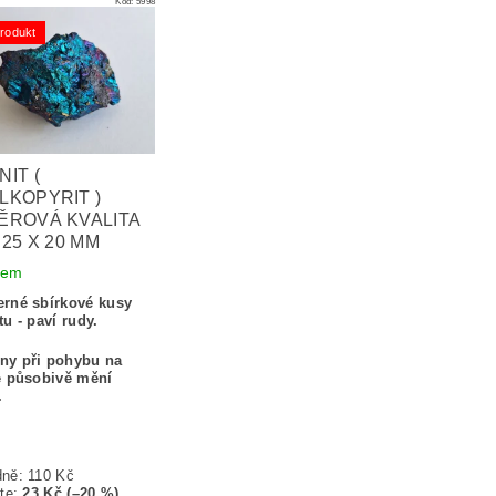
Kód:
5998
rodukt
IT (
LKOPYRIT )
ĚROVÁ KVALITA
 25 X 20 MM
dem
rné sbírkové kusy
tu - paví rudy.
ny při pohybu na
e působivě mění
.
dně:
110 Kč
te
:
23 Kč (–20 %)