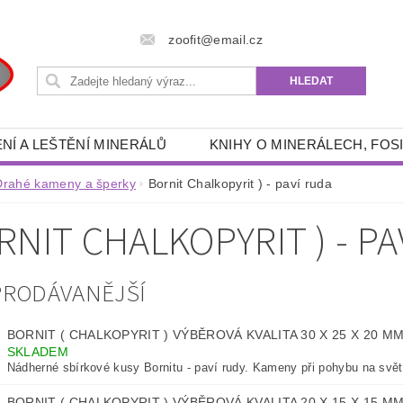
zoofit@email.cz
NÍ A LEŠTĚNÍ MINERÁLŮ
KNIHY O MINERÁLECH, FOSI
 POTŘEBY
RÝŽOVÁNÍ ZLATA A GRANÁTŮ
DRAHÉ 
Drahé kameny a šperky
Bornit Chalkopyrit ) - paví ruda
- ENERGETICKÉ, SPIRITUÁLNÍ, ESOTERICKÉ, DUCHOVNÍ
RNIT CHALKOPYRIT ) - PA
RYBÁŘSKÉ POTŘEBY
AKVA -TERA POTŘEBY
FILTRAČNÍ PÍSKY, ŠTĚRKY
OUTDOOR POTŘEBY
PRODÁVANĚJŠÍ
ZÍKY
KNIHY
OSOBNÍ OCHRANNÉ PROSTŘEDKY
BORNIT ( CHALKOPYRIT ) VÝBĚROVÁ KVALITA 30 X 25 X 20 M
KONTAKTY
SKLADEM
Nádherné sbírkové kusy Bornitu - paví rudy. Kameny při pohybu na světl
BORNIT ( CHALKOPYRIT ) VÝBĚROVÁ KVALITA 20 X 15 X 15 M