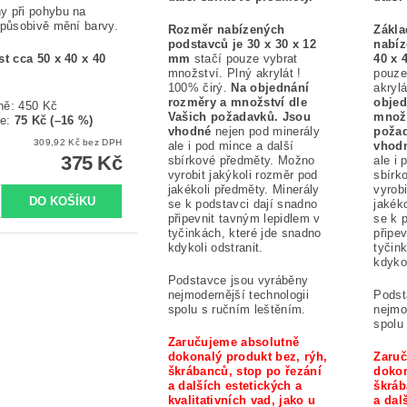
 při pohybu na
 působivě mění barvy.
Rozměr nabízených
Zákla
podstavců je 30 x 30 x 12
nabíz
st cca 50 x 40 x 40
mm
stačí pouze vybrat
40 x 
množství. Plný akrylát !
pouze
100% čirý.
Na objednání
akryl
rozměry a množství dle
objed
ně:
450 Kč
Vašich požadavků. Jsou
množs
te
:
75 Kč (–16 %)
vhodné
nejen pod minerály
požad
309,92 Kč bez DPH
ale i pod mince a další
vhod
375 Kč
sbírkové předměty. Možno
ale i 
vyrobit jakýkoli rozměr pod
sbírk
jakékoli předměty. Minerály
vyrobi
se k podstavci dají snadno
jakék
připevnit tavným lepidlem v
se k 
tyčinkách, které jde snadno
připe
kdykoli odstranit.
tyčin
kdykol
Podstavce jsou vyráběny
nejmodernější technologii
Podst
spolu s ručním leštěním.
nejmo
spolu
Zaručujeme absolutně
dokonalý produkt bez, rýh,
Zaruč
škrábanců, stop po řezání
dokon
a dalších estetických a
škráb
kvalitativních vad, jako u
a dal