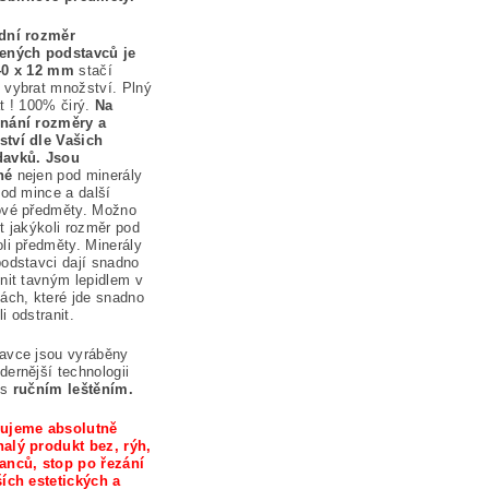
dní rozměr
ených podstavců je
40 x 12 mm
stačí
 vybrat množství. Plný
át ! 100% čirý.
Na
nání rozměry a
tví dle Vašich
avků. Jsou
né
nejen pod minerály
pod mince a další
ové předměty. Možno
t jakýkoli rozměr pod
oli předměty. Minerály
podstavci dají snadno
vnit tavným lepidlem v
kách, které jde snadno
i odstranit.
avce jsou vyráběny
dernější technologii
 s
ručním leštěním.
ujeme absolutně
alý produkt bez, rýh,
anců, stop po řezání
ších estetických a