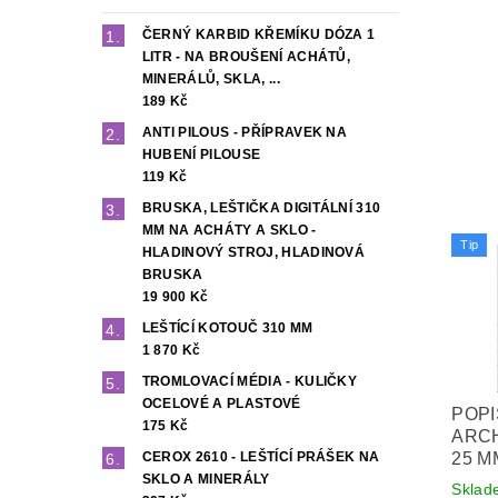
ČERNÝ KARBID KŘEMÍKU DÓZA 1
LITR - NA BROUŠENÍ ACHÁTŮ,
MINERÁLŮ, SKLA, ...
189 Kč
ANTI PILOUS - PŘÍPRAVEK NA
HUBENÍ PILOUSE
119 Kč
BRUSKA, LEŠTIČKA DIGITÁLNÍ 310
MM NA ACHÁTY A SKLO -
Tip
HLADINOVÝ STROJ, HLADINOVÁ
BRUSKA
19 900 Kč
LEŠTÍCÍ KOTOUČ 310 MM
1 870 Kč
TROMLOVACÍ MÉDIA - KULIČKY
OCELOVÉ A PLASTOVÉ
POPI
175 Kč
ARCH
25 M
CEROX 2610 - LEŠTÍCÍ PRÁŠEK NA
SKLO A MINERÁLY
Sklad