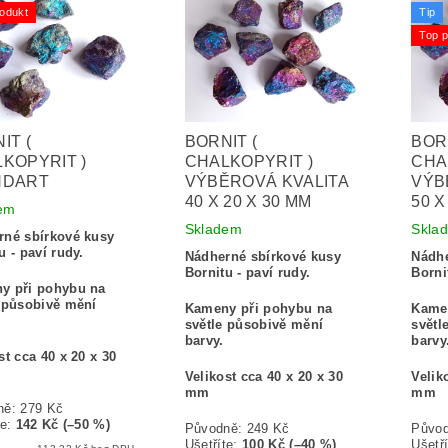
odukt
Tip
Top p
IT (
BORNIT (
BORN
KOPYRIT )
CHALKOPYRIT )
CHA
NDART
VÝBĚROVÁ KVALITA
VÝB
40 X 20 X 30 MM
50 X
em
Skladem
Skla
rné sbírkové kusy
u - paví rudy.
Nádherné sbírkové kusy
Nádhe
Bornitu - paví rudy.
Borni
y při pohybu na
 působivě mění
Kameny při pohybu na
Kame
světle působivě mění
světl
barvy.
barvy
st cca 40 x 20 x 30
Velikost cca 40 x 20 x 30
Velik
mm
mm
ně:
279 Kč
te
:
142 Kč (–50 %)
Původně:
249 Kč
Půvo
Ušetříte
:
100 Kč (–40 %)
Ušetří