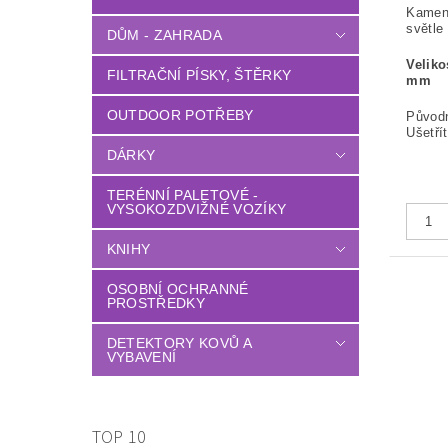
Kameny
světle
DŮM - ZAHRADA
Veliko
FILTRAČNÍ PÍSKY, ŠTĚRKY
mm
OUTDOOR POTŘEBY
Původ
Ušetří
DÁRKY
TERÉNNÍ PALETOVÉ -
VYSOKOZDVIŽNÉ VOZÍKY
KNIHY
OSOBNÍ OCHRANNÉ
PROSTŘEDKY
DETEKTORY KOVŮ A
VYBAVENÍ
TOP 10