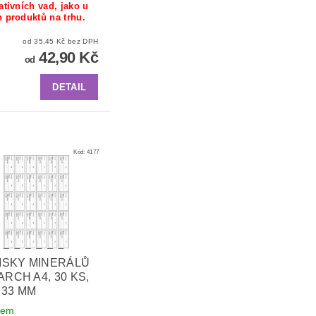
tativních vad, jako u
h produktů na trhu.
od 35,45 Kč bez DPH
42,90 Kč
od
DETAIL
Kód:
4177
ISKY MINERÁLŮ
 ARCH A4, 30 KS,
 33 MM
dem