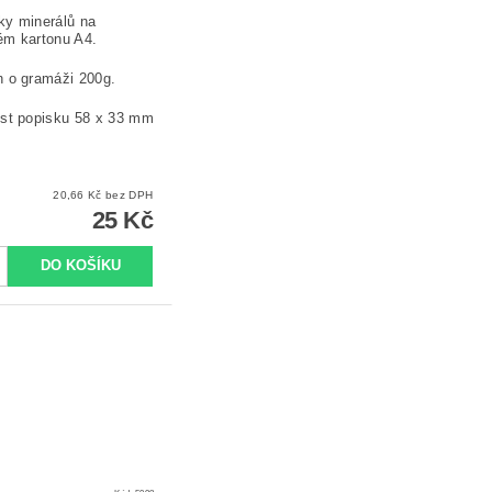
ky minerálů na
ém kartonu A4.
n o gramáži 200g.
ost popisku 58 x 33 mm
20,66 Kč bez DPH
25 Kč