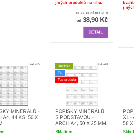
jiných produktů na trhu.
kvali
jinýc
od 32,15 Kč bez DPH
38,90 Kč
od
DETAIL
Kód:
4164
Kód:
4019
Novinka
Tip
Top produkt
SKY MINERÁLŮ -
POPISKY MINERÁLŮ
POP
 A4, 44 KS, 50 X
S PODSTAVOU -
XL -
M
ARCH A4, 50 X 25 MM
58 X
em
Skladem
Skla