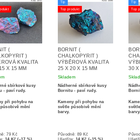
Kód:
5997
Kód:
5996
Tip
Tip
odukt
Top produkt
Top p
IT (
BORNIT (
BORN
KOPYRIT )
CHALKOPYRIT )
CHA
ROVÁ KVALITA
VÝBĚROVÁ KVALITA
VÝB
 15 X 15 MM
25 X 20 X 15 MM
30 X
em
Skladem
Skla
rné sbírkové kusy
Nádherné sbírkové kusy
Nádhe
u - paví rudy.
Bornitu - paví rudy.
Borni
y při pohybu na
Kameny při pohybu na
Kame
 působivě mění
světle působivě mění
světl
barvy.
barvy
ně:
79 Kč
Původně:
89 Kč
Půvo
te
:
14 Kč (–17 %)
Ušetříte
:
14 Kč (–15 %)
Ušetří