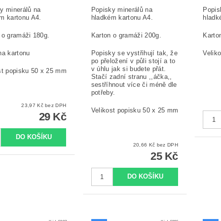
y minerálů na
Popisky minerálů na
Popis
m kartonu A4.
hladkém kartonu A4.
hladk
 o gramáži 180g.
Karton o gramáži 200g.
Karto
na kartonu
Popisky se vystřihují tak, že
Velik
po přeložení v půli stojí a to
v úhlu jak si budete přát.
st popisku 50 x 25 mm
Stačí zadní stranu ,,áčka,,
sestříhnout více či méně dle
potřeby.
23,97 Kč bez DPH
Velikost popisku 50 x 25 mm
29 Kč
20,66 Kč bez DPH
25 Kč