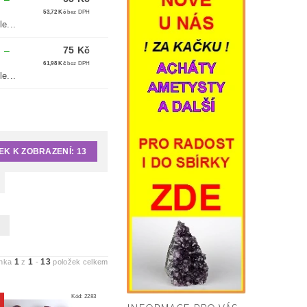
53,72 Kč
bez DPH
e...
75 Kč
M
–
61,98 Kč
bez DPH
e...
EK K ZOBRAZENÍ:
13
1
1
13
ánka
z
-
položek celkem
Kód:
2283