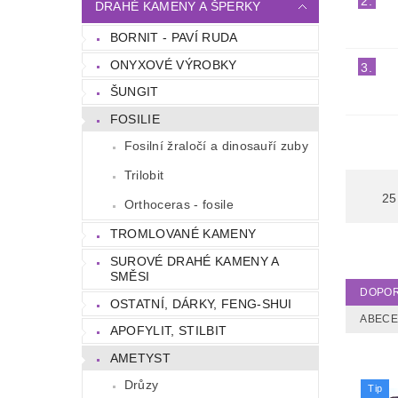
2.
DRAHÉ KAMENY A ŠPERKY
BORNIT - PAVÍ RUDA
ONYXOVÉ VÝROBKY
3.
ŠUNGIT
FOSILIE
Fosilní žraločí a dinosauří zuby
Trilobit
25
Orthoceras - fosile
TROMLOVANÉ KAMENY
SUROVÉ DRAHÉ KAMENY A
SMĚSI
DOPO
OSTATNÍ, DÁRKY, FENG-SHUI
ABEC
APOFYLIT, STILBIT
AMETYST
Drůzy
Tip