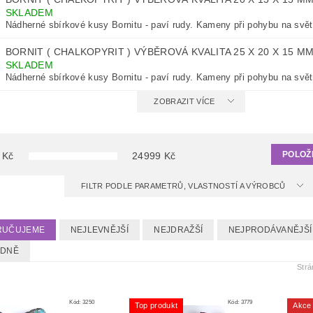
SKLADEM
Nádherné sbírkové kusy Bornitu - paví rudy. Kameny při pohybu na světl
BORNIT ( CHALKOPYRIT ) VÝBĚROVÁ KVALITA 25 X 20 X 15 M
SKLADEM
Nádherné sbírkové kusy Bornitu - paví rudy. Kameny při pohybu na světl
ZOBRAZIT VÍCE
POLOŽ
Kč
24999
Kč
FILTR PODLE PARAMETRŮ, VLASTNOSTÍ A VÝROBCŮ
RUČUJEME
NEJLEVNĚJŠÍ
NEJDRAŽŠÍ
NEJPRODÁVANĚJŠÍ
EDNĚ
Str
Kód:
3250
Kód:
3779
Top produkt
Akce