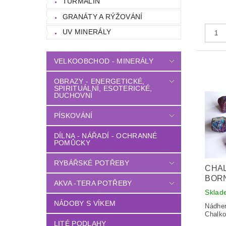
TURMALÍN
GRANÁTY A RÝŽOVÁNÍ
UV MINERÁLY
VELKOOBCHOD - MINERÁLY
OBRAZY - ENERGETICKÉ,
SPIRITUÁLNÍ, ESOTERICKÉ,
DUCHOVNÍ
PÍSKOVÁNÍ
DÍLNA - NÁŘADÍ - OCHRANNÉ
POMŮCKY
RYBÁŘSKÉ POTŘEBY
CHAL
BORN
AKVA -TERA POTŘEBY
Sklad
NÁDOBY S VÍKEM
Nádher
Chalko
LITÉ PODLAHY