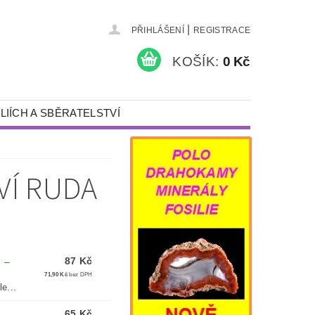
|
PŘIHLÁŠENÍ
REGISTRACE
KOŠÍK:
0 Kč
LIÍCH A SBĚRATELSTVÍ
KAMENY A ŠPERKY
PÍSKOVÁNÍ
VÍ RUDA
NÁDOBY S VÍKEM
DÁRKY
DETEKTORY KOVŮ A VYBAVENÍ
87 Kč
M
–
71,90 Kč
bez DPH
e...
65 Kč
M
–