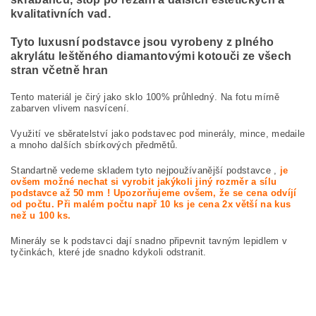
kvalitativních vad.
Tyto luxusní podstavce jsou vyrobeny z plného
akrylátu leštěného diamantovými kotouči ze všech
stran včetně hran
Tento materiál je čirý jako sklo 100% průhledný. Na fotu mírně
zabarven vlivem nasvícení.
Využití ve sběratelství jako podstavec pod minerály, mince, medaile
a mnoho dalších sbírkových předmětů.
Standartně vedeme skladem tyto nejpoužívanější podstavce ,
je
ovšem možné nechat si vyrobit jakýkoli jiný rozměr a sílu
podstavce až 50 mm ! Upozorňujeme ovšem, že se cena odvíjí
od počtu. Při malém počtu např 10 ks je cena 2x větší na kus
než u 100 ks.
Minerály se k podstavci dají snadno připevnit tavným lepidlem v
tyčinkách, které jde snadno kdykoli odstranit.