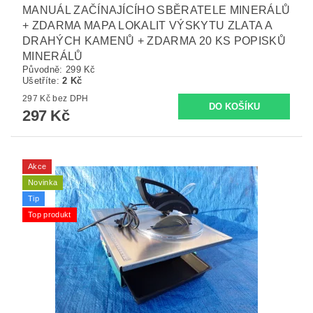
MANUÁL ZAČÍNAJÍCÍHO SBĚRATELE MINERÁLŮ
+ ZDARMA MAPA LOKALIT VÝSKYTU ZLATA A
DRAHÝCH KAMENŮ + ZDARMA 20 KS POPISKŮ
MINERÁLŮ
Původně:
299 Kč
Ušetříte
:
2 Kč
297 Kč bez DPH
297 Kč
Akce
Novinka
Tip
Top produkt