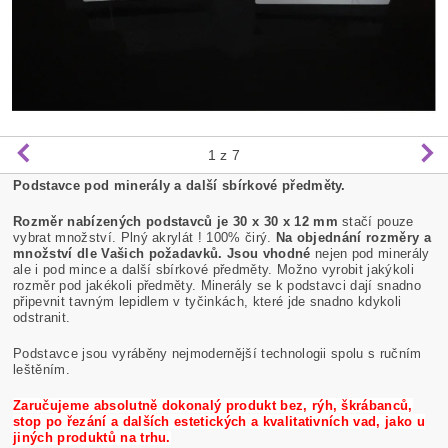
1
z 7
Podstavce pod minerály a další sbírkové předměty.
Rozměr nabízených podstavců je 30 x 30 x 12 mm
stačí pouze
vybrat množství. Plný akrylát ! 100% čirý.
Na objednání rozměry a
množství dle Vašich požadavků. Jsou vhodné
nejen pod minerály
ale i pod mince a další sbírkové předměty. Možno vyrobit jakýkoli
rozměr pod jakékoli předměty. Minerály se k podstavci dají snadno
připevnit tavným lepidlem v tyčinkách, které jde snadno kdykoli
odstranit.
Podstavce jsou vyráběny nejmodernější technologii spolu s ručním
leštěním.
Zaručujeme absolutně dokonalý produkt bez, rýh, škrábanců,
stop po řezání a dalších estetických a kvalitativních vad, jako u
jiných produktů na trhu.