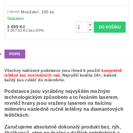
Množství: 100 ks
1740/100
Skladem
3 699 Kč
3 057,02 Kč bez DPH
POPIS
Všechny nabízené podstavce jsou ihned k použití
kompletně
leštěné bez minimálních vad
. Nejvyšší kvalita 1A+, balené
každý kus zvlášť do mikrofolie.
Podstavce jsou vyráběny nejvyšším možným
technologickým způsobem a to řezáním laserem,
rovněž hrany jsou sraženy laserem na tisícinu
milimetru následně ručně leštěny na diamantových
leštičkách.
Zaručujeme absolutně dokonalý produkt bez, rýh,
škrábanců, stop po řezání a dalších estetických a