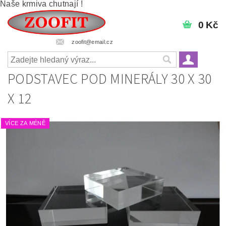
Naše krmiva chutnají !
0 Kč
zoofit@email.cz
PODSTAVEC POD MINERÁLY 30 X 30
X 12
VÍCE ZA MÉNĚ