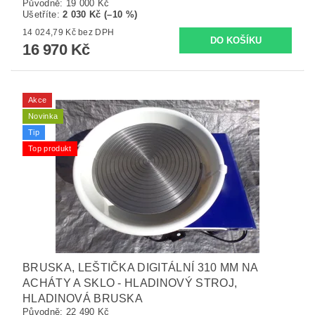
Původně:
19 000 Kč
Ušetříte
:
2 030 Kč (–10 %)
14 024,79 Kč bez DPH
16 970 Kč
Akce
Novinka
Tip
Top produkt
BRUSKA, LEŠTIČKA DIGITÁLNÍ 310 MM NA
ACHÁTY A SKLO - HLADINOVÝ STROJ,
HLADINOVÁ BRUSKA
Původně:
22 490 Kč