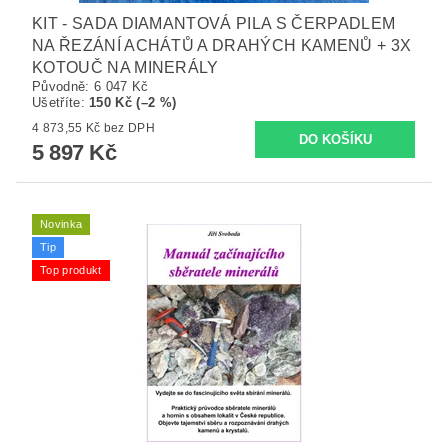
KIT - SADA DIAMANTOVÁ PILA S ČERPADLEM
NA ŘEZÁNÍ ACHÁTŮ A DRAHÝCH KAMENŮ + 3X
KOTOUČ NA MINERÁLY
Původně:
6 047 Kč
Ušetříte
:
150 Kč (–2 %)
4 873,55 Kč bez DPH
5 897 Kč
Novinka
Tip
Top produkt