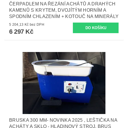
ČERPADLEM NA ŘEZÁNÍ ACHÁTŮ A DRAHÝCH
KAMENŮ S KRYTEM, DVOJÍTÝM HORNÍM A
SPODNÍM CHLAZENÍM + KOTOUČ NA MINERÁLY
5 204,13 Kč bez DPH
6 297 Kč
BRUSKA 300 MM- NOVINKA 2025 , LEŠTIČKA NA
ACHÁTY A SKLO - HLADINOVÝ STROJ, BRUS