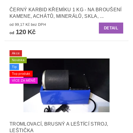
ČERNÝ KARBID KŘEMÍKU 1 KG - NA BROUŠENÍ
KAMENE, ACHÁTŮ, MINERÁLŮ, SKLA, ...
od 99,17 Kč bez DPH
DETAIL
120 Kč
od
Akce
Novinka
Tip
Top produkt
VÍCE ZA MÉNĚ
TROMLOVACÍ, BRUSNÝ A LEŠTÍCÍ STROJ,
LEŠTIČKA