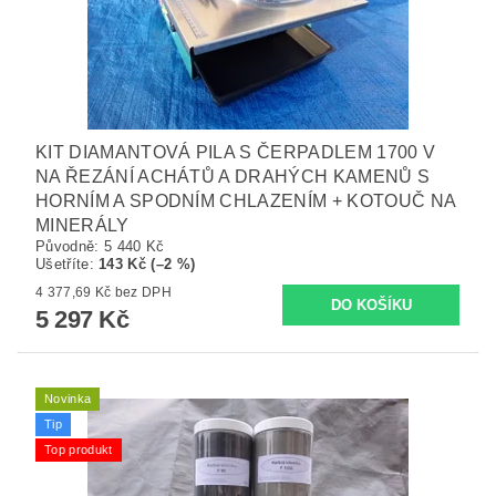
KIT DIAMANTOVÁ PILA S ČERPADLEM 1700 V
NA ŘEZÁNÍ ACHÁTŮ A DRAHÝCH KAMENŮ S
HORNÍM A SPODNÍM CHLAZENÍM + KOTOUČ NA
MINERÁLY
Původně:
5 440 Kč
Ušetříte
:
143 Kč (–2 %)
4 377,69 Kč bez DPH
5 297 Kč
Novinka
Tip
Top produkt