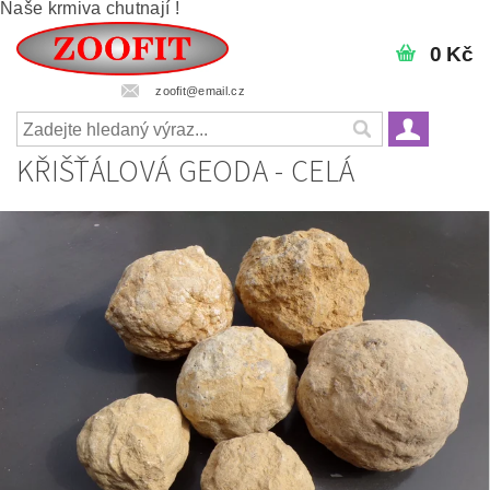
Naše krmiva chutnají !
0 Kč
zoofit@email.cz
KŘIŠŤÁLOVÁ GEODA - CELÁ