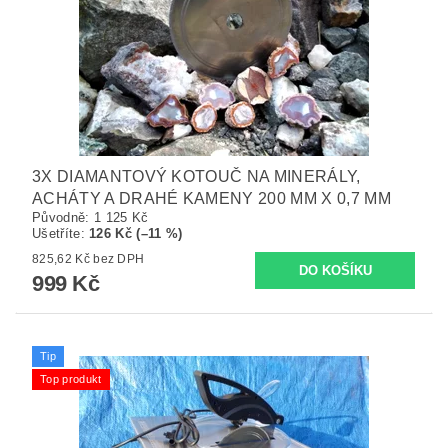
3X DIAMANTOVÝ KOTOUČ NA MINERÁLY,
ACHÁTY A DRAHÉ KAMENY 200 MM X 0,7 MM
Původně:
1 125 Kč
Ušetříte
:
126 Kč (–11 %)
825,62 Kč bez DPH
999 Kč
Tip
Top produkt