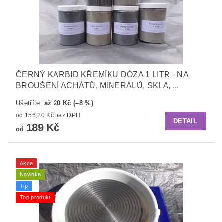
ČERNÝ KARBID KŘEMÍKU DÓZA 1 LITR - NA
BROUŠENÍ ACHÁTŮ, MINERÁLŮ, SKLA, ...
Ušetříte
:
až 20 Kč (–8 %)
od 156,20 Kč bez DPH
DETAIL
189 Kč
od
Akce
Novinka
Tip
Top produkt