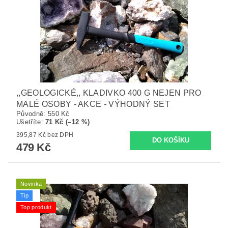
,,GEOLOGICKÉ,, KLADIVKO 400 G NEJEN PRO
MALÉ OSOBY - AKCE - VÝHODNÝ SET
Původně:
550 Kč
Ušetříte
:
71 Kč (–12 %)
395,87 Kč bez DPH
479 Kč
Novinka
Tip
Top produkt