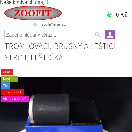
Naše krmiva chutnají !
0 Kč
zoofit@email.cz
TROMLOVACÍ, BRUSNÝ A LEŠTÍCÍ
STROJ, LEŠTIČKA
Akce
Novinka
Tip
Top produkt
VÍCE ZA MÉNĚ