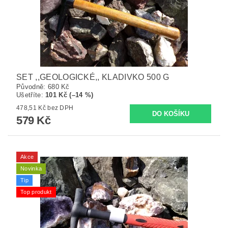
SET ,,GEOLOGICKÉ,, KLADIVKO 500 G
Původně:
680 Kč
Ušetříte
:
101 Kč (–14 %)
478,51 Kč bez DPH
579 Kč
Akce
Novinka
Tip
Top produkt