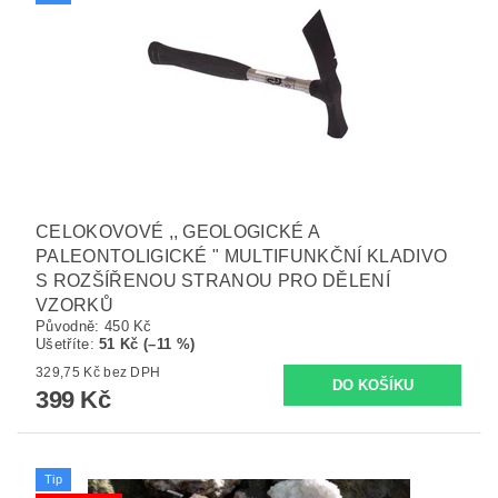
CELOKOVOVÉ ,, GEOLOGICKÉ A
PALEONTOLIGICKÉ " MULTIFUNKČNÍ KLADIVO
S ROZŠÍŘENOU STRANOU PRO DĚLENÍ
VZORKŮ
Původně:
450 Kč
Ušetříte
:
51 Kč (–11 %)
329,75 Kč bez DPH
399 Kč
Tip