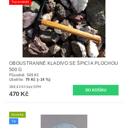
Top produkt
OBOUSTRANNÉ KLADIVO SE ŠPICÍ A PLOCHOU
500 G
Původně:
549 Kč
Ušetříte
:
79 Kč (–14 %)
388,43 Kč bez DPH
470 Kč
Novinka
Tip