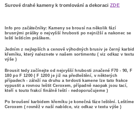
Surové drahé kameny k tromlování a dekoraci
ZDE
Info pro začátečníky: Kameny se brousí na několik fází
brusnými prášky o nejvyšší hrubosti po nejnižší a nakonec se
leští leštícím práškem.
Jedním z nejlepších a cenově výhodných brusiv je černý karbid
křemíku, který naleznete v našem sortimentu ( viz odkaz v textu
výše )
Brousit tedy začínejte od nejvyšší hrubosti značené F70 - 90, F
180 po F 1200 ( F 1200 je již na předleštění, v některých
případech - záleží na druhu a tvrdosti kamene lze tato frakce
vypustit a rovnou leštit Ceroxem, případně naopak jsou tací,
kteří s touto frakcí finálně leští - nedoporučujeme )
Po broušení karbidem křemíku je konečná fáze leštění. Leštíme
Ceroxem ( rovněž v naší nabídce, viz odkaz v textu výše )