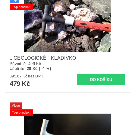
Tip
Top produkt
,, GEOLOGICKÉ " KLADIVKO
Původně:
499 Kč
Ušetříte
:
20 Kč (–4 %)
395,87 Kč bez DPH
479 Kč
Akce
Top produkt