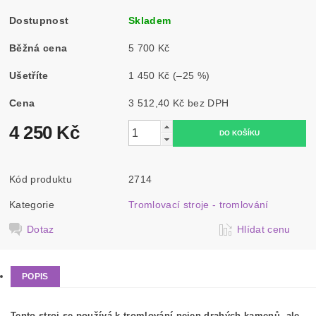
Dostupnost
Skladem
Běžná cena
5 700 Kč
Ušetříte
1 450 Kč
(–25 %)
Cena
3 512,40 Kč bez DPH
4 250 Kč
Kód produktu
2714
Kategorie
Tromlovací stroje - tromlování
Dotaz
Hlídat cenu
POPIS
Tento stroj se používá k tromlování nejen drahých kamenů, ale