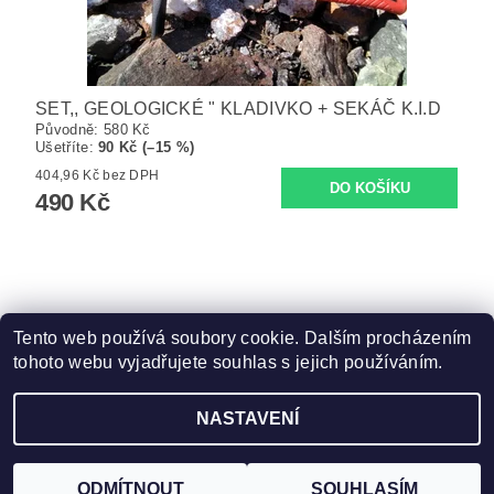
SET,, GEOLOGICKÉ " KLADIVKO + SEKÁČ K.I.D
Původně:
580 Kč
Ušetříte
:
90 Kč (–15 %)
404,96 Kč bez DPH
490 Kč
Tento web používá soubory cookie. Dalším procházením
tohoto webu vyjadřujete souhlas s jejich používáním.
Zboží.cz
|
Heureka.cz
NASTAVENÍ
Upravit nastavení cookies
2026 ©
ZooFit
, všechna práva vyhrazena
Vytvořil Shoptet
ODMÍTNOUT
SOUHLASÍM