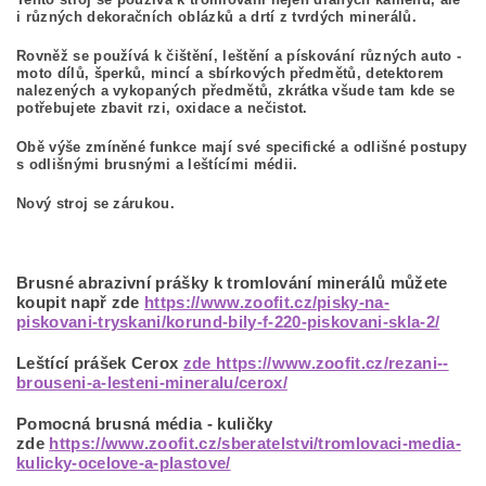
i různých dekoračních oblázků a drtí z tvrdých minerálů.
Rovněž se používá k čištění, leštění a pískování různých auto -
moto dílů, šperků, mincí a sbírkových předmětů, detektorem
nalezených a vykopaných předmětů, zkrátka všude tam kde se
potřebujete zbavit rzi, oxidace a nečistot.
Obě výše zmíněné funkce mají své specifické a odlišné postupy
s odlišnými brusnými a leštícími médii.
Nový stroj se zárukou.
Brusné abrazivní prášky k tromlování minerálů můžete
koupit např zde
https://www.zoofit.cz/pisky-na-
piskovani-tryskani/korund-bily-f-220-piskovani-skla-2/
Leštící prášek Cerox
zde https://www.zoofit.cz/rezani--
brouseni-a-lesteni-mineralu/cerox/
Pomocná brusná média - kuličky
zde
https://www.zoofit.cz/sberatelstvi/tromlovaci-media-
kulicky-ocelove-a-plastove/