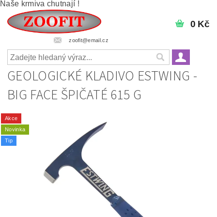
Naše krmiva chutnají !
0 Kč
zoofit@email.cz
GEOLOGICKÉ KLADIVO ESTWING -
BIG FACE ŠPIČATÉ 615 G
Akce
Novinka
Tip