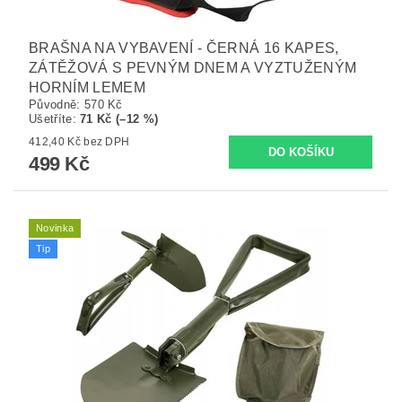
BRAŠNA NA VYBAVENÍ - ČERNÁ 16 KAPES,
ZÁTĚŽOVÁ S PEVNÝM DNEM A VYZTUŽENÝM
HORNÍM LEMEM
Původně:
570 Kč
Ušetříte
:
71 Kč (–12 %)
412,40 Kč bez DPH
499 Kč
Novinka
Tip