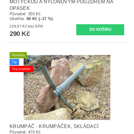
MOTYČKOU A NYLONOVÝM POUZDREM NA
OPASEK
Původně:
350 Kč
Ušetříte
:
60 Kč (–17 %)
239,67 Kč bez DPH
290 Kč
Novinka
Tip
Top produkt
KRUMPÁČ - KRUMPÁČEK, SKLÁDACÍ
Původně:
470 Kč