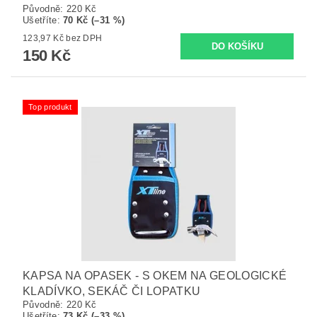
Původně:
220 Kč
Ušetříte
:
70 Kč (–31 %)
123,97 Kč bez DPH
150 Kč
Top produkt
KAPSA NA OPASEK - S OKEM NA GEOLOGICKÉ
KLADÍVKO, SEKÁČ ČI LOPATKU
Původně:
220 Kč
Ušetříte
:
73 Kč (–33 %)