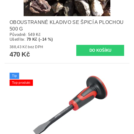
OBOUSTRANNÉ KLADIVO SE ŠPICÍ A PLOCHOU
500 G
Původně:
549 Kč
Ušetříte
:
79 Kč (–14 %)
388,43 Kč bez DPH
470 Kč
Tip
Top produkt