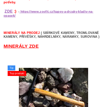
potřeby.
ZDE
:)
-
https://www.zoofit.cz/kapsy-a-drzaky-kladiv-na-
opasek/
MINERÁLY NA PRODEJ
( SBÍRKOVÉ KAMENY, TROMLOVANÉ
KAMENY, PŘÍVĚŠKY, NÁHRDELNÍKY, NÁRAMKY, SUROVINA )
MINERÁLY ZDE
Tip
Top produkt