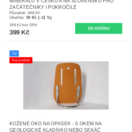
MINERÁLŮ V ČESKU A NA SLOVENSKU PRO
ZAČÁTEČNÍKY I POKROČILÉ
Původně:
449 Kč
Ušetříte
:
50 Kč (–11 %)
399 Kč bez DPH
399 Kč
Tip
Top produkt
KOŽENÉ OKO NA OPASEK - S OKEM NA
GEOLOGICKÉ KLADÍVKO NEBO SEKÁČ