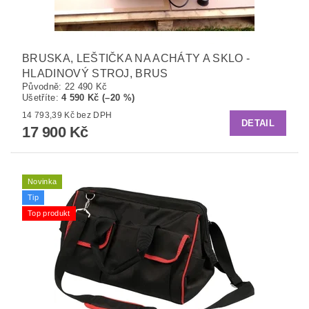
BRUSKA, LEŠTIČKA NA ACHÁTY A SKLO -
HLADINOVÝ STROJ, BRUS
Původně:
22 490 Kč
Ušetříte
:
4 590 Kč (–20 %)
14 793,39 Kč bez DPH
DETAIL
17 900 Kč
Novinka
Tip
Top produkt