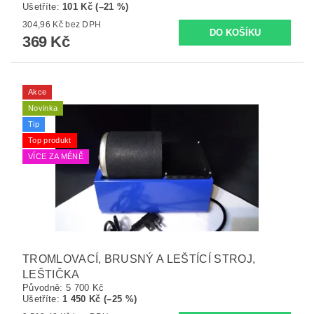
Ušetříte
:
101 Kč (–21 %)
304,96 Kč bez DPH
369 Kč
Akce
Novinka
Tip
Top produkt
VÍCE ZA MÉNĚ
TROMLOVACÍ, BRUSNÝ A LEŠTÍCÍ STROJ,
LEŠTIČKA
Původně:
5 700 Kč
Ušetříte
:
1 450 Kč (–25 %)