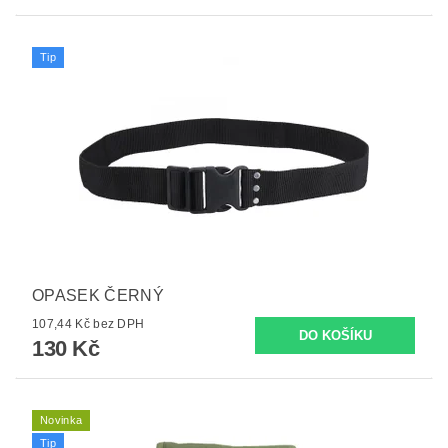
Tip
OPASEK ČERNÝ
107,44 Kč bez DPH
130 Kč
Novinka
Tip