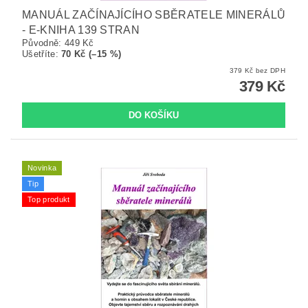
MANUÁL ZAČÍNAJÍCÍHO SBĚRATELE MINERÁLŮ
- E-KNIHA 139 STRAN
Původně:
449 Kč
Ušetříte
:
70 Kč (–15 %)
379 Kč bez DPH
379 Kč
Novinka
Tip
Top produkt