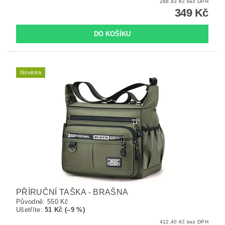
288,43 Kč bez DPH
349 Kč
Novinka
PŘÍRUČNÍ TAŠKA - BRAŠNA
Původně:
550 Kč
Ušetříte
:
51 Kč (–9 %)
412,40 Kč bez DPH