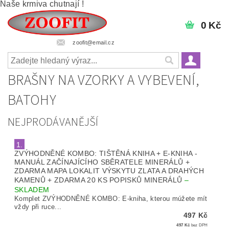
Naše krmiva chutnají !
0 Kč
zoofit@email.cz
BRAŠNY NA VZORKY A VYBEVENÍ,
BATOHY
NEJPRODÁVANĚJŠÍ
1.
ZVÝHODNĚNÉ KOMBO: TIŠTĚNÁ KNIHA + E-KNIHA -
MANUÁL ZAČÍNAJÍCÍHO SBĚRATELE MINERÁLŮ +
ZDARMA MAPA LOKALIT VÝSKYTU ZLATA A DRAHÝCH
KAMENŮ + ZDARMA 20 KS POPISKŮ MINERÁLŮ
–
SKLADEM
Komplet ZVÝHODNĚNÉ KOMBO: E-kniha, kterou múžete mít
vždy při ruce...
497 Kč
497 Kč
bez DPH