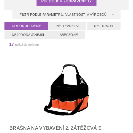
POLOŽEK K ZOBRAZENÍ:
17
FILTR PODLE PARAMETRŮ, VLASTNOSTÍ A VÝROBCŮ
DOPORUČUJEME
NEJLEVNĚJŠÍ
NEJDRAŽŠÍ
NEJPRODÁVANĚJŠÍ
ABECEDNĚ
17
položek celkem
BRAŠNA NA VYBAVENÍ 2, ZÁTĚŽOVÁ S