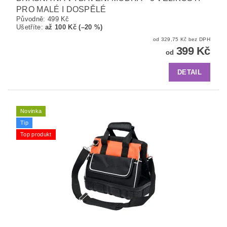
PRO MALÉ I DOSPĚLÉ
Původně:
499 Kč
Ušetříte
:
až 100 Kč (–20 %)
od 329,75 Kč bez DPH
399 Kč
od
DETAIL
Novinka
Tip
Top produkt