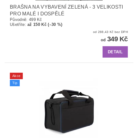
BRAŠNA NA VYBAVENÍ ZELENÁ - 3 VELIKOSTI
PRO MALÉ I DOSPĚLÉ
Původně:
499 Kč
Ušetříte
:
až 150 Kč (–30 %)
od 288,43 Kč bez DPH
349 Kč
od
DETAIL
Akce
Tip