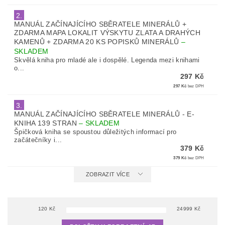
2.
MANUÁL ZAČÍNAJÍCÍHO SBĚRATELE MINERÁLŮ +
ZDARMA MAPA LOKALIT VÝSKYTU ZLATA A DRAHÝCH
KAMENŮ + ZDARMA 20 KS POPISKŮ MINERÁLŮ
–
SKLADEM
Skvělá kniha pro mladé ale i dospělé. Legenda mezi knihami
o...
297 Kč
297 Kč
bez DPH
3.
MANUÁL ZAČÍNAJÍCÍHO SBĚRATELE MINERÁLŮ - E-
KNIHA 139 STRAN
–
SKLADEM
Špičková kniha se spoustou důležitých informací pro
začátečníky i...
379 Kč
379 Kč
bez DPH
ZOBRAZIT VÍCE
120
Kč
24999
Kč