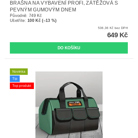
BRAŠNA NA VYBAVENÍ PROFI, ZÁTĚŽOVÁ S
PEVNÝM GUMOVÝM DNEM
Původně:
749 Kč
Ušetříte
:
100 Kč (–13 %)
536,36 Kč bez DPH
649 Kč
Novinka
Tip
Top produkt