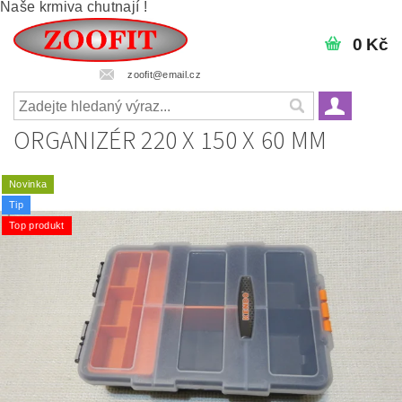
Naše krmiva chutnají !
0 Kč
zoofit@email.cz
ORGANIZÉR 220 X 150 X 60 MM
Novinka
Tip
Top produkt