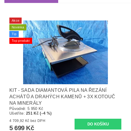
Akce
Novinka
Tip
Top produkt
KIT - SADA DIAMANTOVÁ PILA NA ŘEZÁNÍ
ACHÁTŮ A DRAHÝCH KAMENŮ + 3X KOTOUČ
NA MINERÁLY
Původně:
5 950 Kč
Ušetříte
:
251 Kč (–4 %)
4 709,92 Kč bez DPH
5 699 Kč