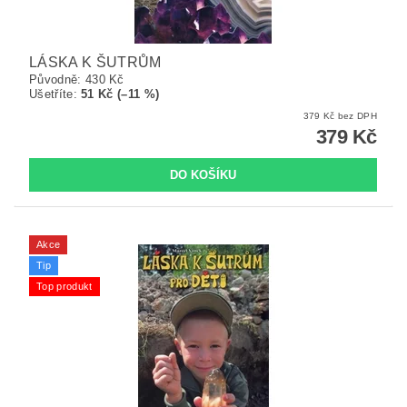
LÁSKA K ŠUTRŮM
Původně:
430 Kč
Ušetříte
:
51 Kč (–11 %)
379 Kč bez DPH
379 Kč
Akce
Tip
Top produkt