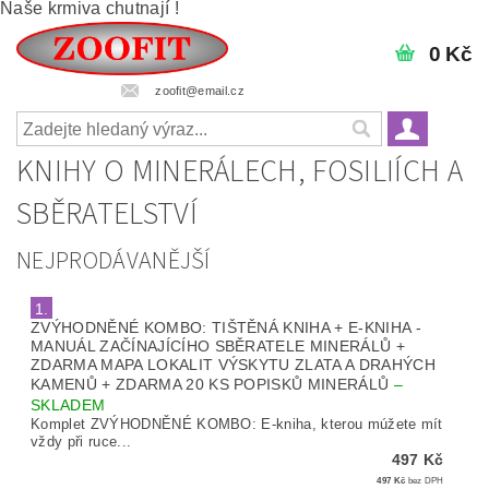
Naše krmiva chutnají !
0 Kč
zoofit@email.cz
KNIHY O MINERÁLECH, FOSILIÍCH A
SBĚRATELSTVÍ
NEJPRODÁVANĚJŠÍ
1.
ZVÝHODNĚNÉ KOMBO: TIŠTĚNÁ KNIHA + E-KNIHA -
MANUÁL ZAČÍNAJÍCÍHO SBĚRATELE MINERÁLŮ +
ZDARMA MAPA LOKALIT VÝSKYTU ZLATA A DRAHÝCH
KAMENŮ + ZDARMA 20 KS POPISKŮ MINERÁLŮ
–
SKLADEM
Komplet ZVÝHODNĚNÉ KOMBO: E-kniha, kterou múžete mít
vždy při ruce...
497 Kč
497 Kč
bez DPH