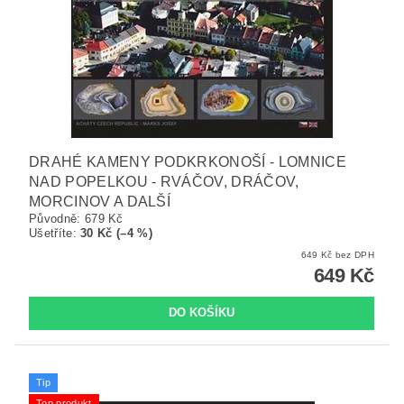
DRAHÉ KAMENY PODKRKONOŠÍ - LOMNICE
NAD POPELKOU - RVÁČOV, DRÁČOV,
MORCINOV A DALŠÍ
Původně:
679 Kč
Ušetříte
:
30 Kč (–4 %)
649 Kč bez DPH
649 Kč
Tip
Top produkt