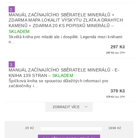
2.
MANUÁL ZAČÍNAJÍCÍHO SBĚRATELE MINERÁLŮ +
ZDARMA MAPA LOKALIT VÝSKYTU ZLATA A DRAHÝCH
KAMENŮ + ZDARMA 20 KS POPISKŮ MINERÁLŮ
–
SKLADEM
Skvělá kniha pro mladé ale i dospělé. Legenda mezi knihami
o...
297 Kč
297 Kč
bez DPH
3.
MANUÁL ZAČÍNAJÍCÍHO SBĚRATELE MINERÁLŮ - E-
KNIHA 139 STRAN
–
SKLADEM
Špičková kniha se spoustou důležitých informací pro
začátečníky i...
379 Kč
379 Kč
bez DPH
ZOBRAZIT VÍCE
25
Kč
1999
Kč