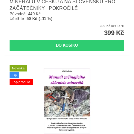
MINERÁLŮ V ČESKU A NA SLOVENSKU PRO
ZAČÁTEČNÍKY I POKROČILÉ
Původně:
449 Kč
Ušetříte
:
50 Kč (–11 %)
399 Kč bez DPH
399 Kč
Novinka
Tip
Top produkt