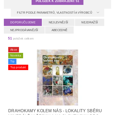
POLOŽEK K ZOBRAZENÍ:
51
FILTR PODLE PARAMETRŮ, VLASTNOSTÍ A VÝROBCŮ
DOPORUČUJEME
NEJLEVNĚJŠÍ
NEJDRAŽŠÍ
NEJPRODÁVANĚJŠÍ
ABECEDNĚ
51
položek celkem
Akce
Novinka
Tip
Top produkt
DRAHOKAMY KOLEM NÁS - LOKALITY SBĚRU