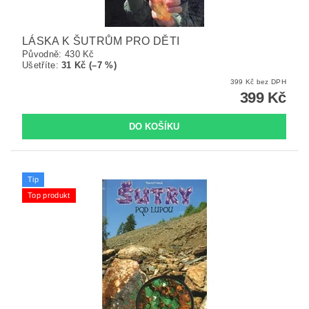
LÁSKA K ŠUTRŮM PRO DĚTI
Původně:
430 Kč
Ušetříte
:
31 Kč (–7 %)
399 Kč bez DPH
399 Kč
Tip
Top produkt