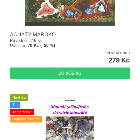
ACHÁTY MAROKO
Původně:
349 Kč
Ušetříte
:
70 Kč (–20 %)
279 Kč bez DPH
279 Kč
Novinka
Tip
Top produkt
Doprava zdarma