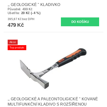
,, GEOLOGICKÉ " KLADIVKO
Původně:
499 Kč
Ušetříte
:
20 Kč (–4 %)
395,87 Kč bez DPH
479 Kč
Akce
Top produkt
,, GEOLOGICKÉ A PALEONTOLIGICKÉ " KOVANÉ
MULTIFUNKČNÍ KLADIVO S ROZŠÍŘENOU