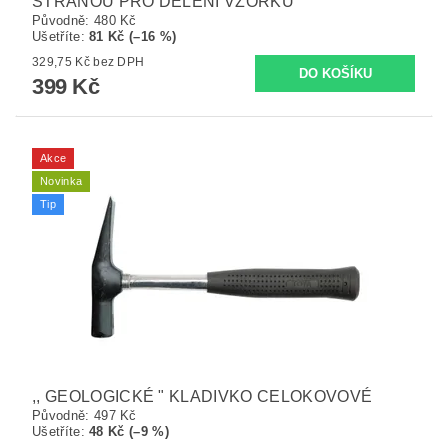
STRANOU PRO DĚLENÍ VZORKŮ
Původně:
480 Kč
Ušetříte
:
81 Kč (–16 %)
329,75 Kč bez DPH
399 Kč
Akce
Novinka
Tip
,, GEOLOGICKÉ " KLADIVKO CELOKOVOVÉ
Původně:
497 Kč
Ušetříte
:
48 Kč (–9 %)