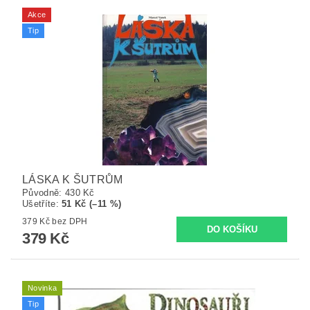
Akce
Tip
LÁSKA K ŠUTRŮM
Původně:
430 Kč
Ušetříte
:
51 Kč (–11 %)
379 Kč bez DPH
379 Kč
Novinka
Tip