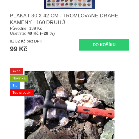
PLAKÁT 30 X 42 CM - TROMLOVANÉ DRAHÉ
KAMENY - 160 DRUHŮ
Původně:
139 Kč
Ušetříte
:
40 Kč (–28 %)
81,82 Kč bez DPH
99 Kč
Akce
Novinka
Tip
Top produkt