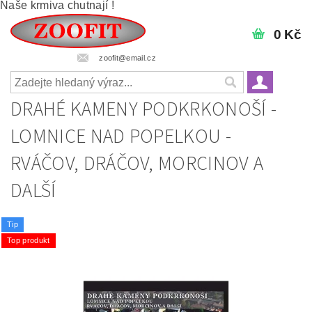
Naše krmiva chutnají !
0 Kč
zoofit@email.cz
DRAHÉ KAMENY PODKRKONOŠÍ -
LOMNICE NAD POPELKOU -
RVÁČOV, DRÁČOV, MORCINOV A
DALŠÍ
Tip
Top produkt