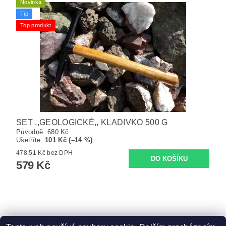
Novinka
Tip
Top produkt
SET ,,GEOLOGICKÉ,, KLADIVKO 500 G
Původně:
680 Kč
Ušetříte
:
101 Kč (–14 %)
478,51 Kč bez DPH
579 Kč