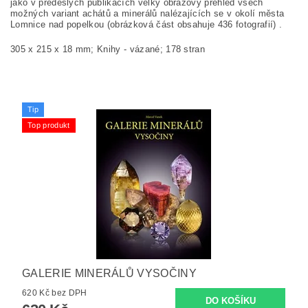
jako v předešlých publikacích velký obrazový přehled všech
možných variant achátů a minerálů nalézajících se v okolí města
Lomnice nad popelkou (obrázková část obsahuje 436 fotografií) .
305 x 215 x 18 mm; Knihy - vázané; 178 stran
Tip
Top produkt
GALERIE MINERÁLŮ VYSOČINY
620 Kč bez DPH