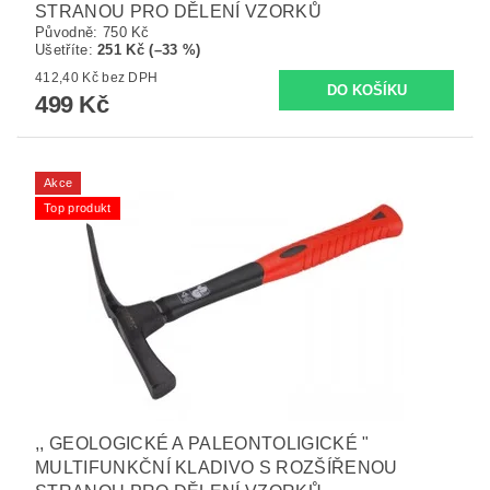
STRANOU PRO DĚLENÍ VZORKŮ
Původně:
750 Kč
Ušetříte
:
251 Kč (–33 %)
412,40 Kč bez DPH
499 Kč
Akce
Top produkt
,, GEOLOGICKÉ A PALEONTOLIGICKÉ "
MULTIFUNKČNÍ KLADIVO S ROZŠÍŘENOU