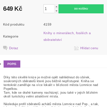
649 Kč
Kód produktu
4159
Knihy o minerálech, fosiliích a
Kategorie
sběratelství
Dotaz
Hlídat cenu
POPIS
Díky této skvělé knize je možné opět nahlédnout do sbírek,
soukromých sběratelů které jsou běžně nepřístupné. Kniha se
tentokrát zaměřuje na více lokalit v blízkosti města Lomnice nad
Popelkou.
Tam, kde se drahé kameny nacházejí, jsou také v jejich blízkém
okolí turisticky velmi atraktivní místa.
Následuje profil sběratelů achátů města Lomnice nad Pop., a tak,