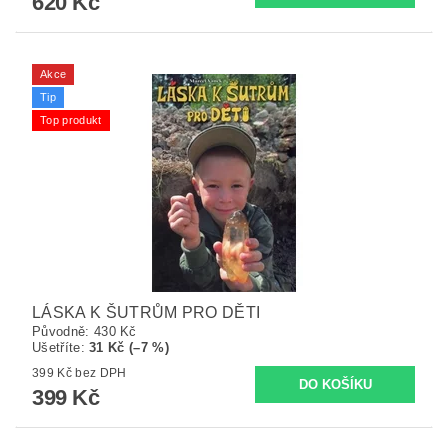
620 Kč
Akce
Tip
Top produkt
LÁSKA K ŠUTRŮM PRO DĚTI
Původně:
430 Kč
Ušetříte
:
31 Kč (–7 %)
399 Kč bez DPH
399 Kč