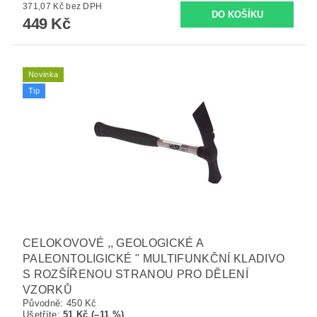
371,07 Kč bez DPH
449 Kč
Novinka
Tip
CELOKOVOVÉ ,, GEOLOGICKÉ A
PALEONTOLIGICKÉ " MULTIFUNKČNÍ KLADIVO
S ROZŠÍŘENOU STRANOU PRO DĚLENÍ
VZORKŮ
Původně:
450 Kč
Ušetříte
:
51 Kč (–11 %)