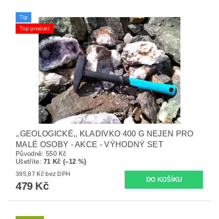
Tip
Top produkt
,,GEOLOGICKÉ,, KLADIVKO 400 G NEJEN PRO
MALÉ OSOBY - AKCE - VÝHODNÝ SET
Původně:
550 Kč
Ušetříte
:
71 Kč (–12 %)
395,87 Kč bez DPH
479 Kč