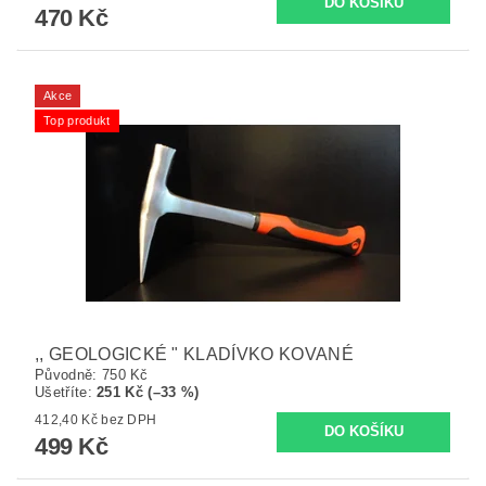
470 Kč
Akce
Top produkt
,, GEOLOGICKÉ " KLADÍVKO KOVANÉ
Původně:
750 Kč
Ušetříte
:
251 Kč (–33 %)
412,40 Kč bez DPH
499 Kč