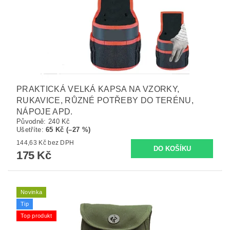
PRAKTICKÁ VELKÁ KAPSA NA VZORKY,
RUKAVICE, RŮZNÉ POTŘEBY DO TERÉNU,
NÁPOJE APD.
Původně:
240 Kč
Ušetříte
:
65 Kč (–27 %)
144,63 Kč bez DPH
175 Kč
Novinka
Tip
Top produkt