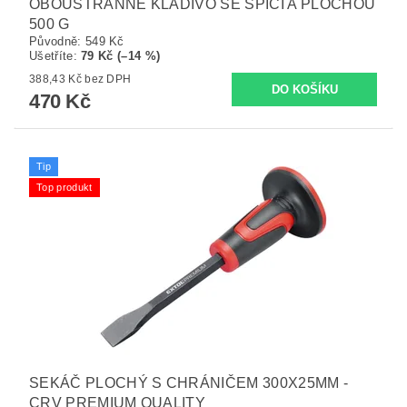
OBOUSTRANNÉ KLADIVO SE ŠPICÍ A PLOCHOU
500 G
Původně:
549 Kč
Ušetříte
:
79 Kč (–14 %)
388,43 Kč bez DPH
470 Kč
Tip
Top produkt
SEKÁČ PLOCHÝ S CHRÁNIČEM 300X25MM -
CRV PREMIUM QUALITY