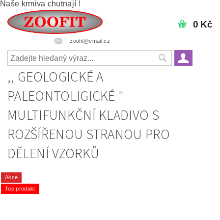
Naše krmiva chutnají !
0 Kč
zoofit@email.cz
,, GEOLOGICKÉ A
PALEONTOLIGICKÉ "
MULTIFUNKČNÍ KLADIVO S
ROZŠÍŘENOU STRANOU PRO
DĚLENÍ VZORKŮ
Akce
Top produkt