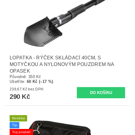
LOPATKA - RÝČEK SKLÁDACÍ 40CM, S
MOTYČKOU A NYLONOVÝM POUZDREM NA
OPASEK
Původně:
350 Kč
Ušetříte
:
60 Kč (–17 %)
239,67 Kč bez DPH
290 Kč
Novinka
Tip
Top produkt