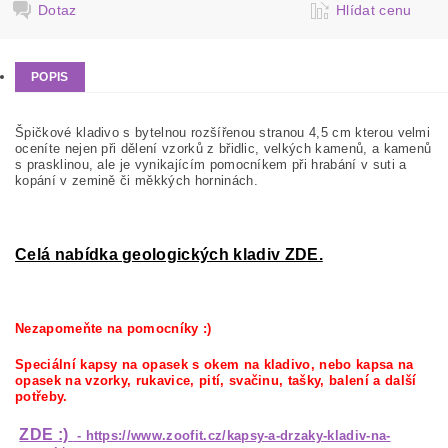
Dotaz
Hlídat cenu
POPIS
Špičkové kladivo s bytelnou rozšířenou stranou 4,5 cm kterou velmi
oceníte nejen při dělení vzorků z břidlic, velkých kamenů, a kamenů
s prasklinou, ale je vynikajícím pomocníkem při hrabání v suti a
kopání v zemině či měkkých horninách.
Celá nabídka geologických kladiv ZDE.
Nezapomeňte na pomocníky :)
Speciální kapsy na opasek s okem na kladivo, nebo kapsa na
opasek na vzorky, rukavice, pití, svačinu, tašky, balení a další
potřeby.
ZDE :)
- https://www.zoofit.cz/kapsy-a-drzaky-kladiv-na-