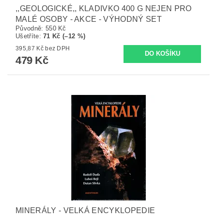
,,GEOLOGICKÉ,, KLADIVKO 400 G NEJEN PRO
MALÉ OSOBY - AKCE - VÝHODNÝ SET
Původně:
550 Kč
Ušetříte
:
71 Kč (–12 %)
395,87 Kč bez DPH
479 Kč
MINERÁLY - VELKÁ ENCYKLOPEDIE