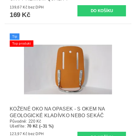
139,67 Kč bez DPH
169 Kč
Tip
Top produkt
KOŽENÉ OKO NA OPASEK - S OKEM NA
GEOLOGICKÉ KLADÍVKO NEBO SEKÁČ
Původně:
220 Kč
Ušetříte
:
70 Kč (–31 %)
123,97 Kč bez DPH