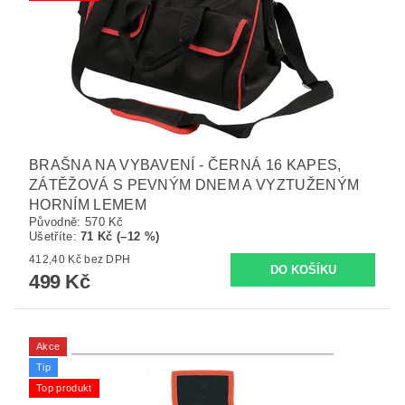
BRAŠNA NA VYBAVENÍ - ČERNÁ 16 KAPES,
ZÁTĚŽOVÁ S PEVNÝM DNEM A VYZTUŽENÝM
HORNÍM LEMEM
Původně:
570 Kč
Ušetříte
:
71 Kč (–12 %)
412,40 Kč bez DPH
499 Kč
Akce
Tip
Top produkt