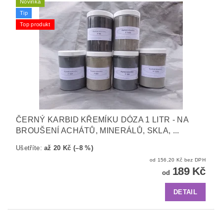
Novinka
Tip
Top produkt
ČERNÝ KARBID KŘEMÍKU DÓZA 1 LITR - NA
BROUŠENÍ ACHÁTŮ, MINERÁLŮ, SKLA, ...
Ušetříte
:
až 20 Kč (–8 %)
od 156,20 Kč bez DPH
189 Kč
od
DETAIL