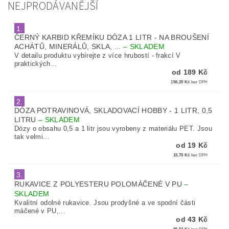
NEJPRODÁVANĚJŠÍ
1.
ČERNÝ KARBID KŘEMÍKU DÓZA 1 LITR - NA BROUŠENÍ
ACHÁTŮ, MINERÁLŮ, SKLA, ...
–
SKLADEM
V detailu produktu vybírejte z více hrubostí - frakcí V
praktických...
od 189 Kč
156,20 Kč
bez DPH
2.
DÓZA POTRAVINOVÁ, SKLADOVACÍ HOBBY - 1 LITR, 0,5
LITRU
–
SKLADEM
Dózy o obsahu 0,5 a 1 litr jsou vyrobeny z materiálu PET. Jsou
tak velmi...
od 19 Kč
15,70 Kč
bez DPH
3.
RUKAVICE Z POLYESTERU POLOMÁČENÉ V PU
–
SKLADEM
Kvalitní odolné rukavice. Jsou prodyšné a ve spodní části
máčené v PU,...
od 43 Kč