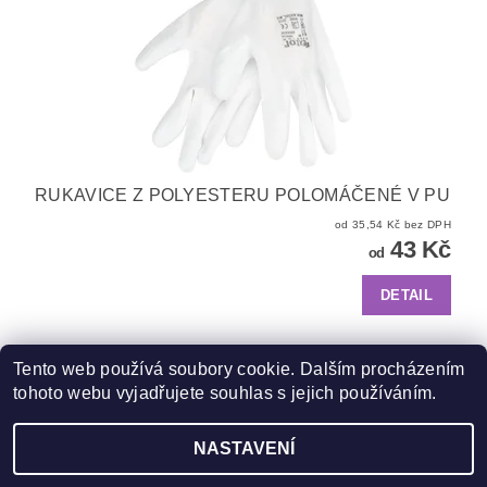
RUKAVICE Z POLYESTERU POLOMÁČENÉ V PU
od 35,54 Kč bez DPH
43 Kč
od
DETAIL
Tento web používá soubory cookie. Dalším procházením
tohoto webu vyjadřujete souhlas s jejich používáním.
Zboží.cz
|
Heureka.cz
NASTAVENÍ
Upravit nastavení cookies
2026 ©
ZooFit
, všechna práva vyhrazena