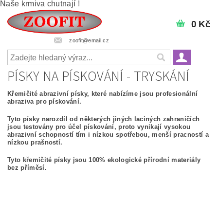
Naše krmiva chutnají !
0 Kč
zoofit@email.cz
PÍSKY NA PÍSKOVÁNÍ - TRYSKÁNÍ
Křemičité abrazivní písky, které nabízíme jsou profesionální
abraziva pro pískování.
Tyto písky narozdíl od některých jiných laciných zahraničích
jsou testovány pro účel pískování, proto vynikají vysokou
abrazivní schopností tím i nízkou spotřebou, menší pracností a
nízkou prašností.
Tyto křemičité písky jsou 100% ekologické přírodní materiály
bez příměsí.