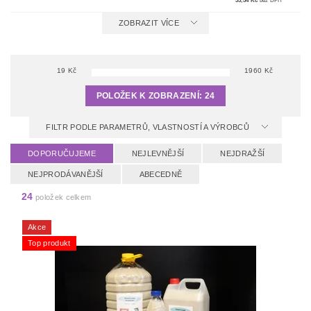
35,54 Kč
bez DPH
ZOBRAZIT VÍCE
19
Kč
1960
Kč
POLOŽEK K ZOBRAZENÍ:
24
FILTR PODLE PARAMETRŮ, VLASTNOSTÍ A VÝROBCŮ
DOPORUČUJEME
NEJLEVNĚJŠÍ
NEJDRAŽŠÍ
NEJPRODÁVANĚJŠÍ
ABECEDNĚ
24
položek celkem
Akce
Top produkt