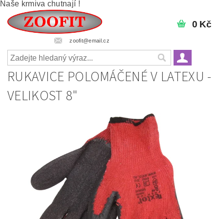
Naše krmiva chutnají !
0 Kč
zoofit@email.cz
RUKAVICE POLOMÁČENÉ V LATEXU -
VELIKOST 8"