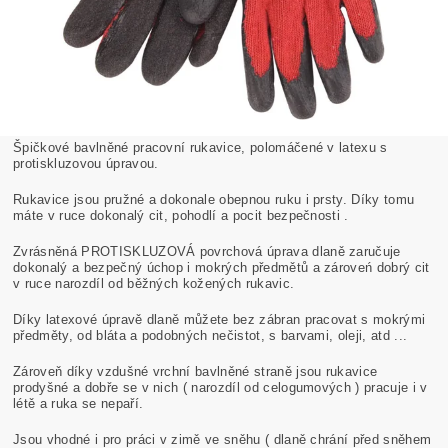
Špičkové bavlněné pracovní rukavice, polomáčené v latexu s
protiskluzovou úpravou.
Rukavice jsou pružné a dokonale obepnou ruku i prsty. Díky tomu
máte v ruce dokonalý cit, pohodlí a pocit bezpečnosti .
Zvrásněná PROTISKLUZOVÁ povrchová úprava dlaně zaručuje
dokonalý a bezpečný úchop i mokrých předmětů a zároveń dobrý cit
v ruce narozdíl od běžných kožených rukavic.
Díky latexové úpravě dlaně můžete bez zábran pracovat s mokrými
předměty, od bláta a podobných nečistot, s barvami, oleji, atd ...
Zároveň díky vzdušné vrchní bavlněné straně jsou rukavice
prodyšné a dobře se v nich ( narozdíl od celogumových ) pracuje i v
létě a ruka se nepaří.
Jsou vhodné i pro práci v zimě ve sněhu ( dlaně chrání před sněhem