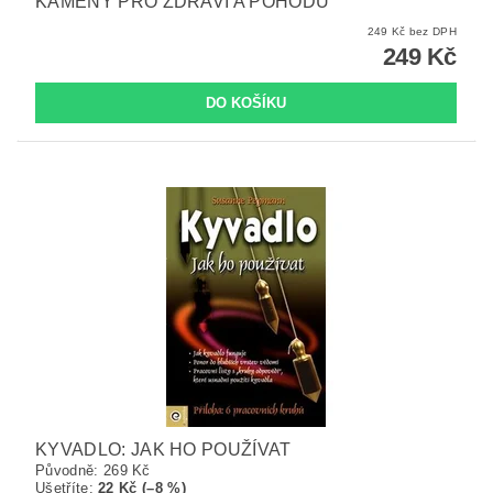
KAMENY PRO ZDRAVÍ A POHODU
249 Kč bez DPH
249 Kč
KYVADLO: JAK HO POUŽÍVAT
Původně:
269 Kč
Ušetříte
:
22 Kč (–8 %)