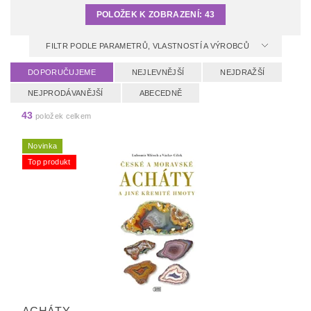
POLOŽEK K ZOBRAZENÍ:
43
FILTR PODLE PARAMETRŮ, VLASTNOSTÍ A VÝROBCŮ
DOPORUČUJEME
NEJLEVNĚJŠÍ
NEJDRAŽŠÍ
NEJPRODÁVANĚJŠÍ
ABECEDNĚ
43
položek celkem
Novinka
Top produkt