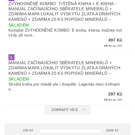
ZVÝHODNĚNÉ KOMBO: TIŠTĚNÁ KNIHA + E-KNIHA -
MANUÁL ZAČÍNAJÍCÍHO SBĚRATELE MINERÁLŮ +
ZDARMA MAPA LOKALIT VÝSKYTU ZLATA A DRAHÝCH
KAMENŮ + ZDARMA 20 KS POPISKŮ MINERÁLŮ
–
SKLADEM
Komplet ZVÝHODNĚNÉ KOMBO: E-kniha, kterou múžete mít
vždy při ruce...
497 Kč
497 Kč
bez DPH
3.
MANUÁL ZAČÍNAJÍCÍHO SBĚRATELE MINERÁLŮ +
ZDARMA MAPA LOKALIT VÝSKYTU ZLATA A DRAHÝCH
KAMENŮ + ZDARMA 20 KS POPISKŮ MINERÁLŮ
–
SKLADEM
Skvělá kniha pro mladé ale i dospělé. Legenda mezi knihami
o...
297 Kč
297 Kč
bez DPH
ZOBRAZIT VÍCE
159
Kč
1999
Kč