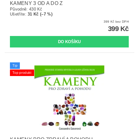
KAMENY 3 OD A DO Z
Původně:
430 Kč
Ušetříte
:
31 Kč (–7 %)
399 Kč bez DPH
399 Kč
Tip
Top produkt