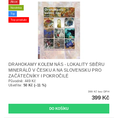
Akce
Novinka
Tip
Top produkt
DRAHOKAMY KOLEM NÁS - LOKALITY SBĚRU
MINERÁLŮ V ČESKU A NA SLOVENSKU PRO
ZAČÁTEČNÍKY I POKROČILÉ
Původně:
449 Kč
Ušetříte
:
50 Kč (–11 %)
399 Kč bez DPH
399 Kč