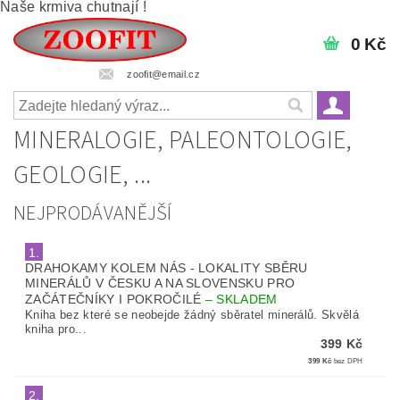
Naše krmiva chutnají !
0 Kč
zoofit@email.cz
MINERALOGIE, PALEONTOLOGIE,
GEOLOGIE, ...
NEJPRODÁVANĚJŠÍ
1.
DRAHOKAMY KOLEM NÁS - LOKALITY SBĚRU
MINERÁLŮ V ČESKU A NA SLOVENSKU PRO
ZAČÁTEČNÍKY I POKROČILÉ
–
SKLADEM
Kniha bez které se neobejde žádný sběratel minerálů. Skvělá
kniha pro...
399 Kč
399 Kč
bez DPH
2.