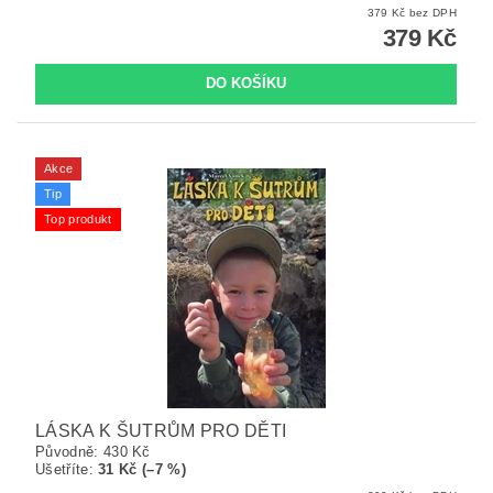
379 Kč bez DPH
379 Kč
Akce
Tip
Top produkt
LÁSKA K ŠUTRŮM PRO DĚTI
Původně:
430 Kč
Ušetříte
:
31 Kč (–7 %)