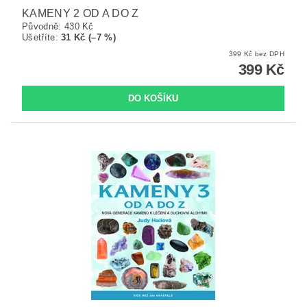
KAMENY 2 OD A DO Z
Původně:
430 Kč
Ušetříte
:
31 Kč (–7 %)
399 Kč bez DPH
399 Kč