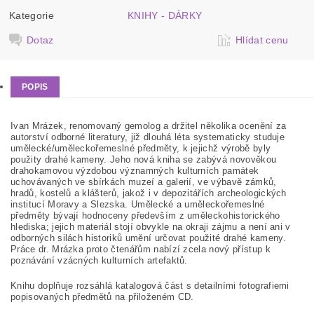
Kategorie
KNIHY - DÁRKY
Dotaz
Hlídat cenu
POPIS
Ivan Mrázek, renomovaný gemolog a držitel několika ocenění za
autorství odborné literatury, již dlouhá léta systematicky studuje
umělecké/uměleckořemeslné předměty, k jejichž výrobě byly
použity drahé kameny. Jeho nová kniha se zabývá novověkou
drahokamovou výzdobou významných kulturních památek
uchovávaných ve sbírkách muzeí a galerií, ve výbavě zámků,
hradů, kostelů a klášterů, jakož i v depozitářích archeologických
institucí Moravy a Slezska. Umělecké a uměleckořemeslné
předměty bývají hodnoceny především z uměleckohistorického
hlediska; jejich materiál stojí obvykle na okraji zájmu a není ani v
odborných silách historiků umění určovat použité drahé kameny.
Práce dr. Mrázka proto čtenářům nabízí zcela nový přístup k
poznávání vzácných kulturních artefaktů.
Knihu doplňuje rozsáhlá katalogová část s detailními fotografiemi
popisovaných předmětů na přiloženém CD.