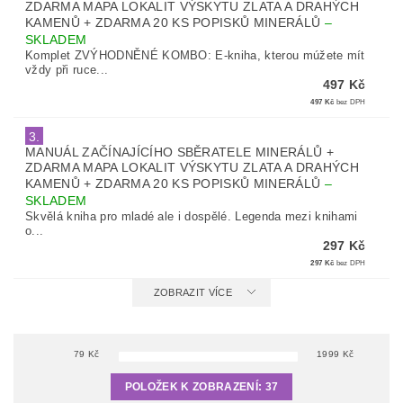
ZDARMA MAPA LOKALIT VÝSKYTU ZLATA A DRAHÝCH
KAMENŮ + ZDARMA 20 KS POPISKŮ MINERÁLŮ
–
SKLADEM
Komplet ZVÝHODNĚNÉ KOMBO: E-kniha, kterou múžete mít
vždy při ruce...
497 Kč
497 Kč
bez DPH
3.
MANUÁL ZAČÍNAJÍCÍHO SBĚRATELE MINERÁLŮ +
ZDARMA MAPA LOKALIT VÝSKYTU ZLATA A DRAHÝCH
KAMENŮ + ZDARMA 20 KS POPISKŮ MINERÁLŮ
–
SKLADEM
Skvělá kniha pro mladé ale i dospělé. Legenda mezi knihami
o...
297 Kč
297 Kč
bez DPH
ZOBRAZIT VÍCE
79
Kč
1999
Kč
POLOŽEK K ZOBRAZENÍ:
37