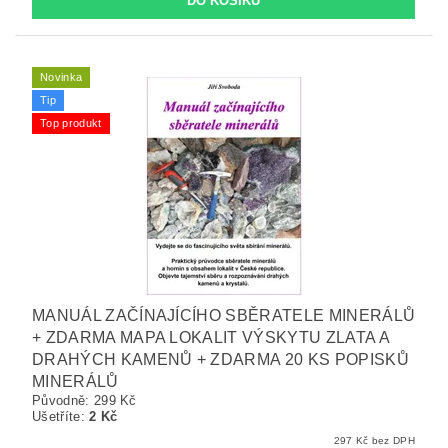
Novinka
Tip
Top produkt
MANUÁL ZAČÍNAJÍCÍHO SBĚRATELE MINERÁLŮ
+ ZDARMA MAPA LOKALIT VÝSKYTU ZLATA A
DRAHÝCH KAMENŮ + ZDARMA 20 KS POPISKŮ
MINERÁLŮ
Původně:
299 Kč
Ušetříte
:
2 Kč
297 Kč bez DPH