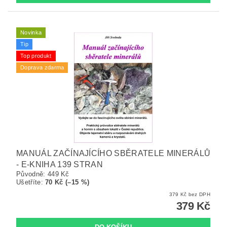
Novinka
Tip
Top produkt
Doprava zdarma
MANUÁL ZAČÍNAJÍCÍHO SBĚRATELE MINERÁLŮ
- E-KNIHA 139 STRAN
Původně:
449 Kč
Ušetříte
:
70 Kč (–15 %)
379 Kč bez DPH
379 Kč