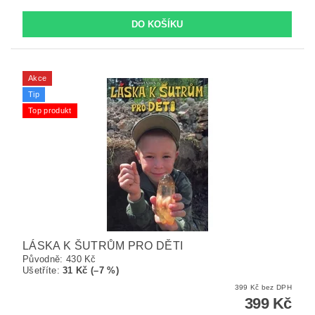
Akce
Tip
Top produkt
LÁSKA K ŠUTRŮM PRO DĚTI
Původně:
430 Kč
Ušetříte
:
31 Kč (–7 %)
399 Kč bez DPH
399 Kč