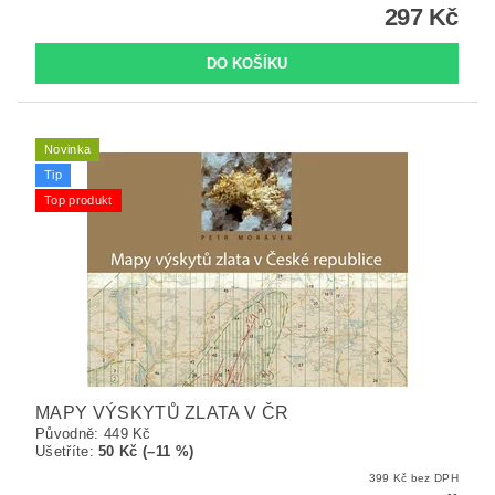
297 Kč
Novinka
Tip
Top produkt
MAPY VÝSKYTŮ ZLATA V ČR
Původně:
449 Kč
Ušetříte
:
50 Kč (–11 %)
399 Kč bez DPH