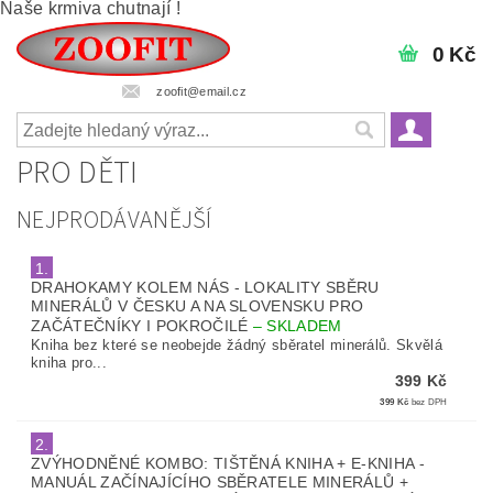
Naše krmiva chutnají !
0 Kč
zoofit@email.cz
PRO DĚTI
NEJPRODÁVANĚJŠÍ
1.
DRAHOKAMY KOLEM NÁS - LOKALITY SBĚRU
MINERÁLŮ V ČESKU A NA SLOVENSKU PRO
ZAČÁTEČNÍKY I POKROČILÉ
–
SKLADEM
Kniha bez které se neobejde žádný sběratel minerálů. Skvělá
kniha pro...
399 Kč
399 Kč
bez DPH
2.
ZVÝHODNĚNÉ KOMBO: TIŠTĚNÁ KNIHA + E-KNIHA -
MANUÁL ZAČÍNAJÍCÍHO SBĚRATELE MINERÁLŮ +