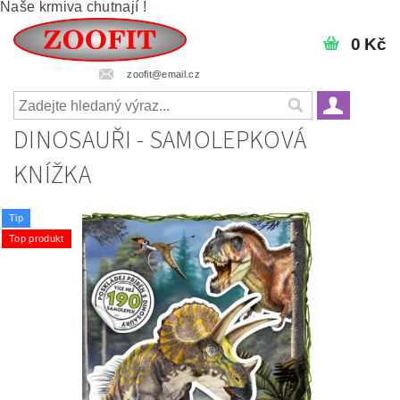
Naše krmiva chutnají !
0 Kč
zoofit@email.cz
DINOSAUŘI - SAMOLEPKOVÁ
KNÍŽKA
Tip
Top produkt