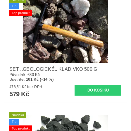
Tip
Top produkt
SET ,,GEOLOGICKÉ,, KLADIVKO 500 G
Původně:
680 Kč
Ušetříte
:
101 Kč (–14 %)
478,51 Kč bez DPH
579 Kč
Novinka
Tip
Top produkt