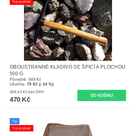
Top produkt
OBOUSTRANNÉ KLADIVO SE ŠPICÍ A PLOCHOU
500 G
Původně:
549 Kč
Ušetříte
:
79 Kč (–14 %)
388,43 Kč bez DPH
470 Kč
Tip
Top produkt