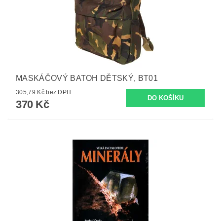
MASKÁČOVÝ BATOH DĚTSKÝ, BT01
305,79 Kč bez DPH
370 Kč