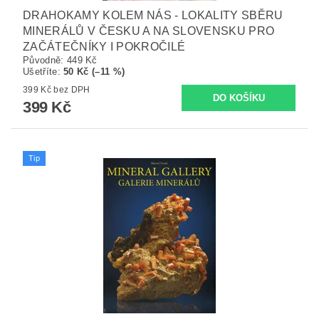
DRAHOKAMY KOLEM NÁS - LOKALITY SBĚRU
MINERÁLŮ V ČESKU A NA SLOVENSKU PRO
ZAČÁTEČNÍKY I POKROČILÉ
Původně:
449 Kč
Ušetříte
:
50 Kč (–11 %)
399 Kč bez DPH
399 Kč
Tip