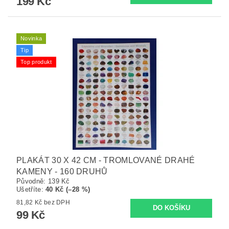
199 Kč
Novinka
Tip
Top produkt
PLAKÁT 30 X 42 CM - TROMLOVANÉ DRAHÉ
KAMENY - 160 DRUHŮ
Původně:
139 Kč
Ušetříte
:
40 Kč (–28 %)
81,82 Kč bez DPH
99 Kč