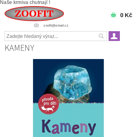
Naše krmiva chutnají !
0 Kč
zoofit@email.cz
KAMENY