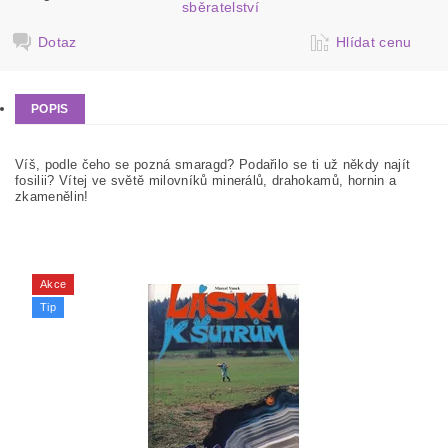
sběratelství
Dotaz
Hlídat cenu
POPIS
Víš, podle čeho se pozná smaragd? Podařilo se ti už někdy najít
fosilii? Vítej ve světě milovníků minerálů, drahokamů, hornin a
zkamenělin!
Akce
Tip