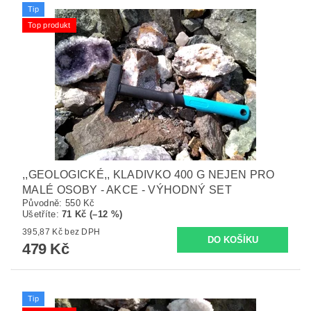
Tip
Top produkt
,,GEOLOGICKÉ,, KLADIVKO 400 G NEJEN PRO
MALÉ OSOBY - AKCE - VÝHODNÝ SET
Původně:
550 Kč
Ušetříte
:
71 Kč (–12 %)
395,87 Kč bez DPH
479 Kč
Tip