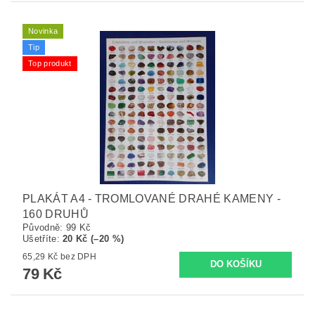
Novinka
Tip
Top produkt
PLAKÁT A4 - TROMLOVANÉ DRAHÉ KAMENY -
160 DRUHŮ
Původně:
99 Kč
Ušetříte
:
20 Kč (–20 %)
65,29 Kč bez DPH
79 Kč