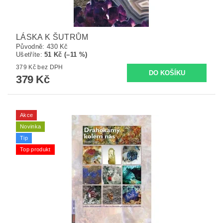
LÁSKA K ŠUTRŮM
Původně:
430 Kč
Ušetříte
:
51 Kč (–11 %)
379 Kč bez DPH
379 Kč
Akce
Novinka
Tip
Top produkt