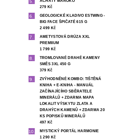
ACHÁTY MAROKO
279 Kč
GEOLOGICKÉ KLADIVO ESTWING -
BIG FACE ŠPIČATÉ 615 G
2 499 Kč
AMETYSTOVÁ DRÚZA XXL
PREMIIUM
1 799 Kč
TROMLOVANÉ DRAHÉ KAMENY
SMĚS 3XL 450 G
379 Kč
ZVÝHODNĚNÉ KOMBO: TIŠTĚNÁ
KNIHA + E-KNIHA - MANUÁL
ZAČÍNAJÍCÍHO SBĚRATELE
MINERÁLŮ + ZDARMA MAPA
LOKALIT VÝSKYTU ZLATA A
DRAHÝCH KAMENŮ + ZDARMA 20
KS POPISKŮ MINERÁLŮ
497 Kč
MYSTICKÝ PORTÁL HARMONIE
1 290 Kč