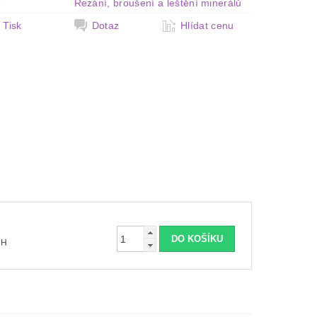
e
Řezání, broušení a leštění minerálů
Tisk
Dotaz
Hlídat cenu
 DPH