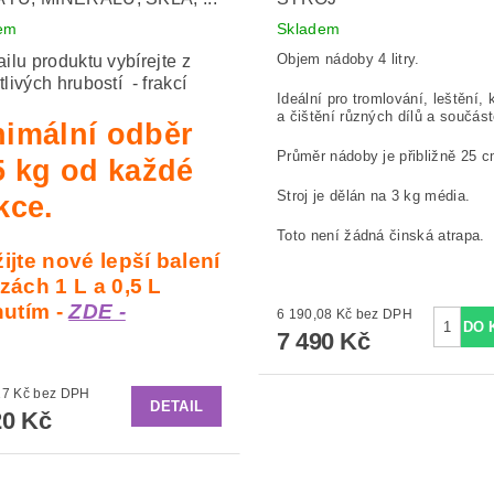
em
Skladem
Objem nádoby 4 litry.
ailu produktu vybírejte z
tlivých hrubostí - frakcí
Ideální pro tromlování, leštění,
a čištění různých dílů a součást
nimální odběr
Průměr nádoby je přibližně 25 c
5 kg od každé
Stroj je dělán na 3 kg média.
kce.
Toto není žádná činská atrapa.
ijte nové lepší balení
zách 1 L a 0,5 L
nutím -
ZDE -
6 190,08 Kč bez DPH
7 490 Kč
od 99,17 Kč bez DPH
DETAIL
0 Kč