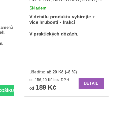
Skladem
V detailu produktu vybírejte z
více hrubostí - frakcí
 kamenů
ek.
V praktických d
ózách.
m.
Ušetříte
:
až 20 Kč (–8 %)
od 156,20 Kč bez DPH
DETAIL
189 Kč
od