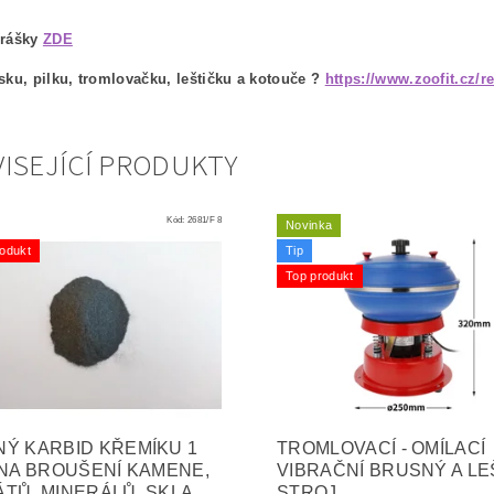
prášky
ZDE
sku, pilku, tromlovačku, leštičku a kotouče ?
https://www.zoofit.cz/r
ISEJÍCÍ PRODUKTY
Kód:
2681/F 8
Novinka
odukt
Tip
Top produkt
Ý KARBID KŘEMÍKU 1
TROMLOVACÍ - OMÍLACÍ
 NA BROUŠENÍ KAMENE,
VIBRAČNÍ BRUSNÝ A LE
TŮ, MINERÁLŮ, SKLA, ...
STROJ