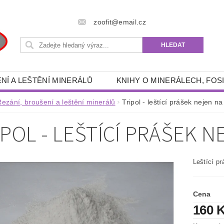
zoofit@email.cz
NÍ A LEŠTĚNÍ MINERÁLŮ
KNIHY O MINERÁLECH, FOSI
 POTŘEBY
RÝŽOVÁNÍ ZLATA A GRANÁTŮ
DRAHÉ 
Řezání, broušení a leštění minerálů
Tripol - leštící prášek nejen n
- ENERGETICKÉ, SPIRITUÁLNÍ, ESOTERICKÉ, DUCHOVNÍ
IPOL - LEŠTÍCÍ PRÁŠEK 
RYBÁŘSKÉ POTŘEBY
AKVA -TERA POTŘEBY
FILTRAČNÍ PÍSKY, ŠTĚRKY
OUTDOOR POTŘEBY
Leštící pr
ZÍKY
KNIHY
OSOBNÍ OCHRANNÉ PROSTŘEDKY
KONTAKTY
Cena
160 