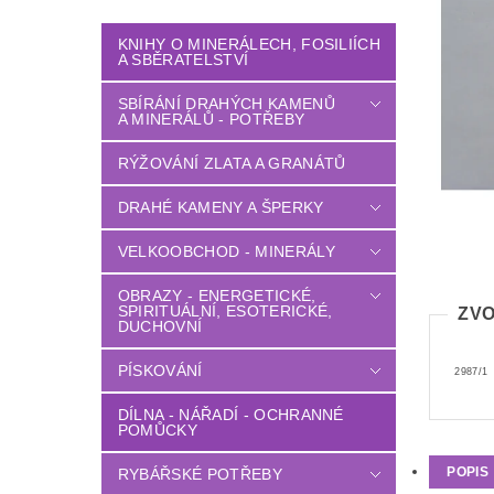
KNIHY O MINERÁLECH, FOSILIÍCH
A SBĚRATELSTVÍ
SBÍRÁNÍ DRAHÝCH KAMENŮ
A MINERÁLŮ - POTŘEBY
RÝŽOVÁNÍ ZLATA A GRANÁTŮ
DRAHÉ KAMENY A ŠPERKY
VELKOOBCHOD - MINERÁLY
OBRAZY - ENERGETICKÉ,
SPIRITUÁLNÍ, ESOTERICKÉ,
ZVO
DUCHOVNÍ
PÍSKOVÁNÍ
2987/1
DÍLNA - NÁŘADÍ - OCHRANNÉ
POMŮCKY
POPIS
RYBÁŘSKÉ POTŘEBY