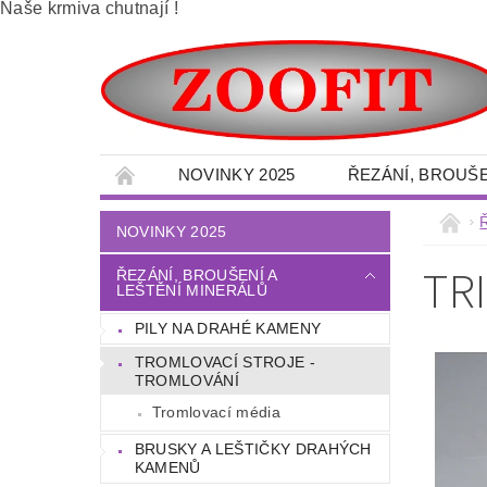
Naše krmiva chutnají !
NOVINKY 2025
ŘEZÁNÍ, BROUŠE
SBÍRÁNÍ DRAHÝCH KAMENŮ A MINERÁLŮ -
NOVINKY 2025
VELKOOBCHOD - MINERÁLY
OBRAZY 
TR
ŘEZÁNÍ, BROUŠENÍ A
LEŠTĚNÍ MINERÁLŮ
DÍLNA - NÁŘADÍ - OCHRANNÉ POMŮCKY
PILY NA DRAHÉ KAMENY
LITÉ PODLAHY
DŮM - ZAHRADA
TROMLOVACÍ STROJE -
TERÉNNÍ PALETOVÉ - VYSOKOZDVIŽNÉ VO
TROMLOVÁNÍ
OBCHODNÍ PODMÍNKY
NAPIŠTE NÁM
Tromlovací média
BRUSKY A LEŠTIČKY DRAHÝCH
KAMENŮ