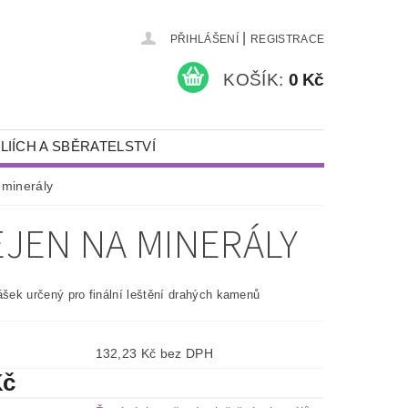
|
PŘIHLÁŠENÍ
REGISTRACE
KOŠÍK:
0 Kč
LIÍCH A SBĚRATELSTVÍ
KAMENY A ŠPERKY
a minerály
PÍSKOVÁNÍ
NEJEN NA MINERÁLY
NÁDOBY S VÍKEM
DÁRKY
ášek určený pro finální leštění drahých kamenů
DETEKTORY KOVŮ A VYBAVENÍ
132,23 Kč bez DPH
Kč