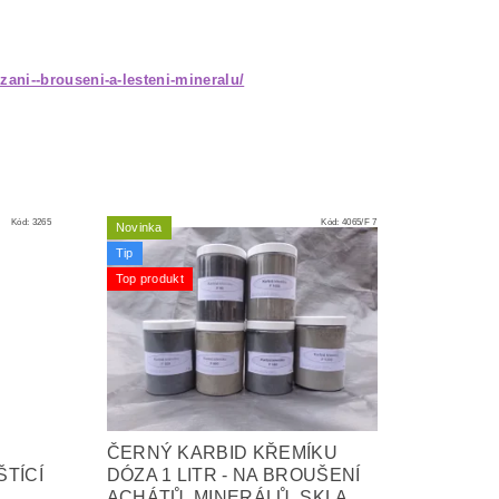
ezani--brouseni-a-lesteni-mineralu/
Kód:
3265
Kód:
4065/F 7
Novinka
Tip
Top produkt
ČERNÝ KARBID KŘEMÍKU
ŠTÍCÍ
DÓZA 1 LITR - NA BROUŠENÍ
ACHÁTŮ, MINERÁLŮ, SKLA, ...