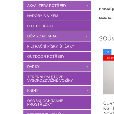
AKVA -TERA POTŘEBY
Brusné 
NÁDOBY S VÍKEM
Máte bru
LITÉ PODLAHY
SOUV
DŮM - ZAHRADA
FILTRAČNÍ PÍSKY, ŠTĚRKY
Tip
OUTDOOR POTŘEBY
Top pr
DÁRKY
TERÉNNÍ PALETOVÉ -
VYSOKOZDVIŽNÉ VOZÍKY
KNIHY
OSOBNÍ OCHRANNÉ
ČERN
PROSTŘEDKY
KG -
ACHÁ