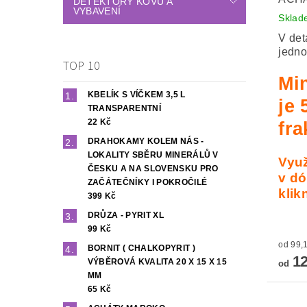
DETEKTORY KOVŮ A
VYBAVENÍ
Sklad
V det
jedno
TOP 10
Mi
KBELÍK S VÍČKEM 3,5 L
je 
TRANSPARENTNÍ
22 Kč
fra
DRAHOKAMY KOLEM NÁS -
LOKALITY SBĚRU MINERÁLŮ V
Využ
ČESKU A NA SLOVENSKU PRO
v dó
ZAČÁTEČNÍKY I POKROČILÉ
klik
399 Kč
DRŮZA - PYRIT XL
99 Kč
BORNIT ( CHALKOPYRIT )
12
VÝBĚROVÁ KVALITA 20 X 15 X 15
od
MM
65 Kč