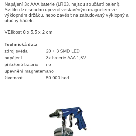
Napájení 3x AAA baterie (LR03, nejsou součástí balení).
Svítilnu lze snadno upevnit vestavěným magnetem ve
výklopném držáku, nebo zavěsit na zabudovaný výklopný a
otočný háček.
VElikost 8 x 5,5 x 2 cm
Technická data
zdroj světla
20 + 3 SMD LED
napájení
3x baterie AAA 1,5V
přiložené baterie
ne
upevnění magnetem
ano
životnost
50 000 hod.