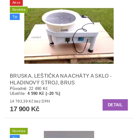
Akce
Novinka
Tip
BRUSKA, LEŠTIČKA NA ACHÁTY A SKLO -
HLADINOVÝ STROJ, BRUS
Původně:
22 490 Kč
Ušetříte
:
4 590 Kč (–20 %)
14 793,39 Kč bez DPH
DETAIL
17 900 Kč
Novinka