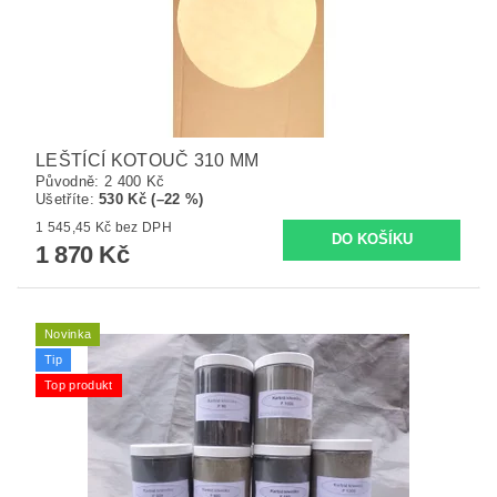
LEŠTÍCÍ KOTOUČ 310 MM
Původně:
2 400 Kč
Ušetříte
:
530 Kč (–22 %)
1 545,45 Kč bez DPH
1 870 Kč
Novinka
Tip
Top produkt