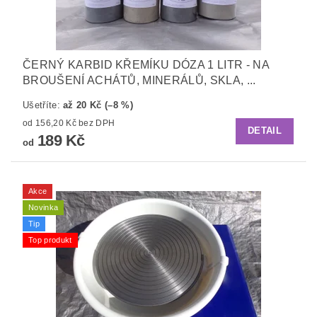
ČERNÝ KARBID KŘEMÍKU DÓZA 1 LITR - NA
BROUŠENÍ ACHÁTŮ, MINERÁLŮ, SKLA, ...
Ušetříte
:
až 20 Kč (–8 %)
od 156,20 Kč bez DPH
DETAIL
189 Kč
od
Akce
Novinka
Tip
Top produkt