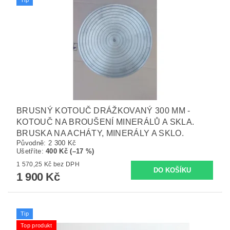
Tip
BRUSNÝ KOTOUČ DRÁŽKOVANÝ 300 MM -
KOTOUČ NA BROUŠENÍ MINERÁLŮ A SKLA.
BRUSKA NA ACHÁTY, MINERÁLY A SKLO.
Původně:
2 300 Kč
Ušetříte
:
400 Kč (–17 %)
1 570,25 Kč bez DPH
1 900 Kč
Tip
Top produkt