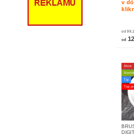
v dó
klik
12
od
Akce
Novin
Tip
Top pr
BRUS
DIGI