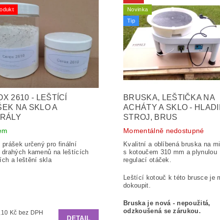
odukt
Novinka
Tip
X 2610 - LEŠTÍCÍ
BRUSKA, LEŠTIČKA NA
EK NA SKLO A
ACHÁTY A SKLO - HLAD
ERÁLY
STROJ, BRUS
em
Momentálně nedostupné
í prášek určený pro finální
Kvalitní a oblíbená b
ruska na mi
í drahých kamenů na leštících
s kotoučem 310 mm a plynulou
ích a leštění skla
regulací otáček.
Leštící kotouč k této brusce je
dokoupit.
Bruska je nová - nepoužitá,
odzkoušená se zárukou.
od 328,10 Kč bez DPH
DETAIL