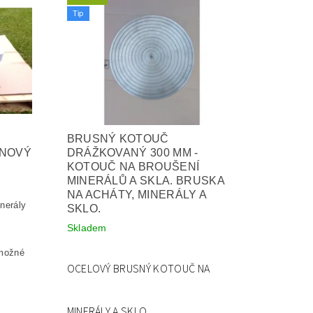
Tip
BRUSNÝ KOTOUČ
INOVÝ
DRÁŽKOVANÝ 300 MM -
KOTOUČ NA BROUŠENÍ
MINERÁLŮ A SKLA. BRUSKA
NA ACHÁTY, MINERÁLY A
nerály
SKLO.
Skladem
 možné
OCELOVÝ BRUSNÝ KOTOUČ NA
MINERÁLY A SKLO.