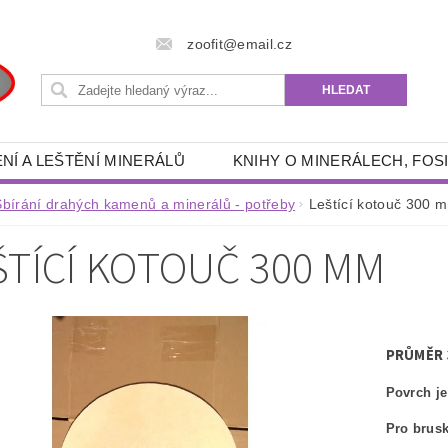
zoofit@email.cz
NÍ A LEŠTĚNÍ MINERÁLŮ
KNIHY O MINERÁLECH, FOSI
 POTŘEBY
RÝŽOVÁNÍ ZLATA A GRANÁTŮ
DRAHÉ 
Sbírání drahých kamenů a minerálů - potřeby
Leštící kotouč 300 
- ENERGETICKÉ, SPIRITUÁLNÍ, ESOTERICKÉ, DUCHOVNÍ
ŠTÍCÍ KOTOUČ 300 MM
RYBÁŘSKÉ POTŘEBY
AKVA -TERA POTŘEBY
FILTRAČNÍ PÍSKY, ŠTĚRKY
OUTDOOR POTŘEBY
ZÍKY
KNIHY
OSOBNÍ OCHRANNÉ PROSTŘEDKY
PRŮMĚR 
KONTAKTY
Povrch je
Pro brusk