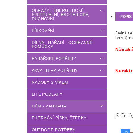
OBRAZY - ENERGETICKÉ,
SPIRITUÁLNÍ, ESOTERICKÉ,
POPIS
DUCHOVNÍ
PÍSKOVÁNÍ
Jedná se 
brusný d
DÍLNA - NÁŘADÍ - OCHRANNÉ
POMŮCKY
Náhradní
RYBÁŘSKÉ POTŘEBY
AKVA -TERA POTŘEBY
Na zakáz
NÁDOBY S VÍKEM
LITÉ PODLAHY
DŮM - ZAHRADA
SOUV
FILTRAČNÍ PÍSKY, ŠTĚRKY
OUTDOOR POTŘEBY
Tip