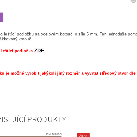
o leštící podložku na ocelovém kotouči o síle 5 mm. Ten jednoduše pom
rážkovaný kotouč.
ZDE
 leštící podložka
ku je možné vyrobit jakýkoli jiný rozměr a vyvrtat středový otvor dle
ISEJÍCÍ PRODUKTY
Kód:
2684/0-5
Akce