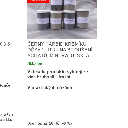
 3,6
ČERNÝ KARBID KŘEMÍKU
DÓZA 1 LITR - NA BROUŠENÍ
ACHÁTŮ, MINERÁLŮ, SKLA, ...
Skladem
V detailu produktu vybírejte z
více hrubostí - frakcí
otouče
V praktických d
ózách.
odložku
a skla.
Ušetříte
:
až 20 Kč (–8 %)