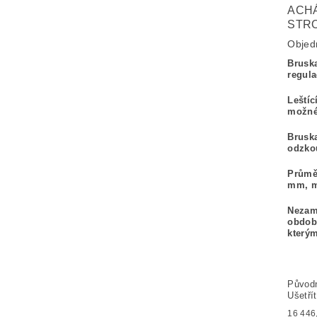
ACHÁ
STRO
Objed
B
rusk
regula
Leštíc
možné
Bruska
odzko
Průmě
mm, ma
Nezam
obdobn
který
Původ
Ušetří