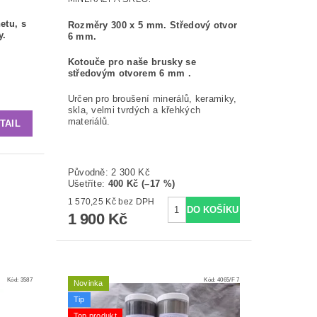
etu, s
Rozměry 300 x 5 mm. Středový otvor
y.
6 mm.
Kotouče pro naše brusky se
středovým otvorem 6 mm .
Určen pro broušení minerálů, keramiky,
skla, velmi tvrdých a křehkých
materiálů.
TAIL
Původně:
2 300 Kč
Ušetříte
:
400 Kč (–17 %)
1 570,25 Kč bez DPH
1 900 Kč
Kód:
3587
Kód:
4065/F 7
Novinka
Tip
Top produkt