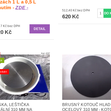
zách 1 L a 0,5 L
nutím -
ZDE -
512,40 Kč bez DPH
620 Kč
od 99,17 Kč bez DPH
DETAIL
0 Kč
Kód:
4037
ka
odukt
KA, LEŠTIČKA
BRUSNÝ KOTOUČ HLAD
TÁLNÍ 310 MM NA
OCELOVÝ 310 MM - KO