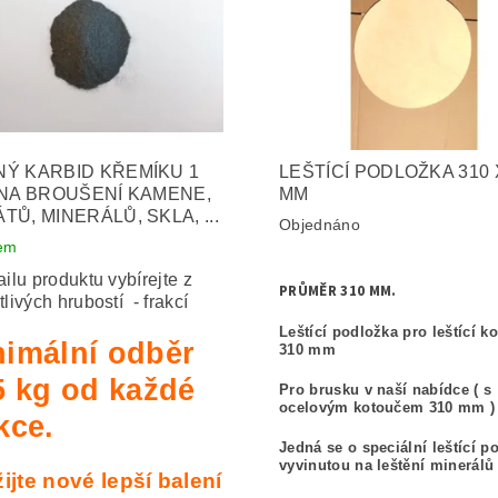
Ý KARBID KŘEMÍKU 1
LEŠTÍCÍ PODLOŽKA 310 X
 NA BROUŠENÍ KAMENE,
MM
TŮ, MINERÁLŮ, SKLA, ...
Objednáno
em
ailu produktu vybírejte z
PRŮMĚR 310 MM.
tlivých hrubostí - frakcí
Leštící podložka pro leštící k
nimální odběr
310 mm
5 kg od každé
Pro brusku v naší nabídce ( s
ocelovým kotoučem 310 mm )
kce.
Jedná se o speciální leštící p
vyvinutou na leštění minerálů 
ijte nové lepší balení