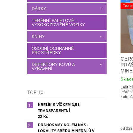
Top pr
DÁRKY
TERÉNNÍ PALETOVÉ -
VYSOKOZDVIŽNÉ VOZÍKY
KNIHY
OSOBNÍ OCHRANNÉ
PROSTŘEDKY
CERO
DETEKTORY KOVŮ A
PRÁŠ
VYBAVENÍ
MIN
Sklad
Leštíc
TOP 10
leštěn
kotouč
KBELÍK S VÍČKEM 3,5 L
TRANSPARENTNÍ
22 Kč
DRAHOKAMY KOLEM NÁS -
LOKALITY SBĚRU MINERÁLŮ V