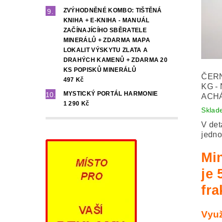
ZVÝHODNĚNÉ KOMBO: TIŠTĚNÁ
KNIHA + E-KNIHA - MANUÁL
ZAČÍNAJÍCÍHO SBĚRATELE
MINERÁLŮ + ZDARMA MAPA
LOKALIT VÝSKYTU ZLATA A
DRAHÝCH KAMENŮ + ZDARMA 20
KS POPISKŮ MINERÁLŮ
ČERN
497 Kč
KG -
MYSTICKÝ PORTÁL HARMONIE
ACHÁ
1 290 Kč
Sklad
V det
jedno
Mi
je 
fra
Využ