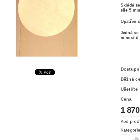
Skládá se
síle 5 mm
Opatřen 
Jedná se 
minerálů 
Dostupn
Běžná c
Ušetříte
Cena
1 870
Kód prod
Kategori