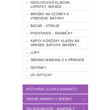
GEOLOGICKÁ KLADIVA,
LOPATKY, SEKÁČE ...
BRAŠNY NA VZORKY A
VYBEVENÍ, BATOHY
BAZAR - STROJE
PODSTAVCE - KRABIČKY
KAPSY A DRŽÁKY KLADIV NA
OPASEK, BATOHY, BRAŠNY ...
LUPY
SBÍRÁNÍ MINERÁLŮ V PŘÍRODĚ
NOVINKY
UV SVÍTILNY
RÝŽOVÁNÍ ZLATA A GRANÁTŮ
DRAHÉ KAMENY A ŠPERKY
VELKOOBCHOD - MINERÁLY