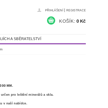
|
PŘIHLÁŠENÍ
REGISTRACE
KOŠÍK:
0 Kč
LIÍCH A SBĚRATELSTVÍ
KAMENY A ŠPERKY
mm
PÍSKOVÁNÍ
NÁDOBY S VÍKEM
DÁRKY
DETEKTORY KOVŮ A VYBAVENÍ
300 MM.
 určen pro leštění minerálů a skla.
u v naší nabídce.