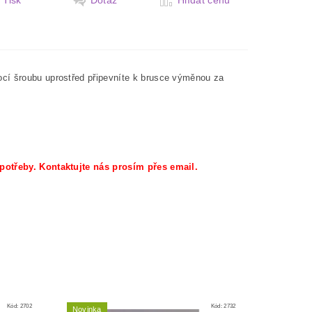
Tisk
Dotaz
Hlídat cenu
ocí šroubu uprostřed připevníte k brusce výměnou za
 potřeby. Kontaktujte nás prosím přes email.
Kód:
2702
Kód:
2732
Novinka