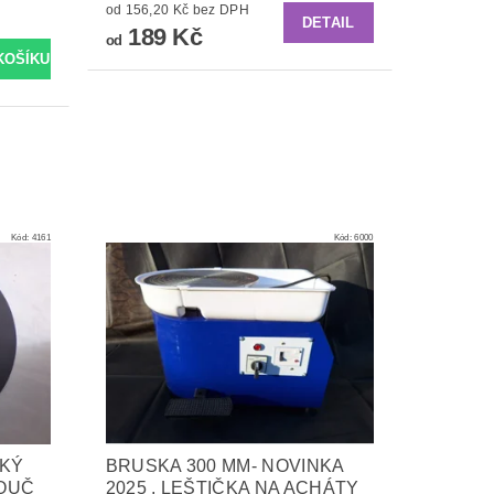
od 156,20 Kč bez DPH
DETAIL
189 Kč
od
Kód:
4161
Kód:
6000
KÝ
BRUSKA 300 MM- NOVINKA
TOUČ
2025 , LEŠTIČKA NA ACHÁTY