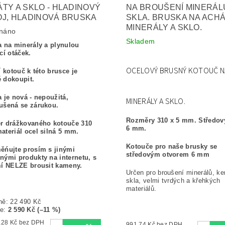
TY A SKLO - HLADINOVÝ
NA BROUŠENÍ MINERÁL
J, HLADINOVÁ BRUSKA
SKLA. BRUSKA NA ACHÁ
MINERÁLY A SKLO.
náno
Skladem
a na minerály a plynulou
cí otáček.
OCELOVÝ BRUSNÝ KOTOUČ N
í kotouč k této brusce je
 dokoupit.
 je nová - nepoužitá,
MINERÁLY A SKLO.
ušená se zárukou.
Rozměry 310 x 5 mm. Středov
r drážkovaného kotouče 310
6 mm.
teriál ocel silná 5 mm.
Kotouče pro naše brusky se
ěńujte prosím s jinými
středovým otvorem 6 mm
ými produkty na internetu, s
mí NELZE brousit kameny.
Určen pro broušení minerálů, ke
skla, velmi tvrdých a křehkých
materiálů.
ně:
22 490 Kč
te
:
2 590 Kč (–11 %)
16 446,28 Kč bez DPH
991,74 Kč bez DPH