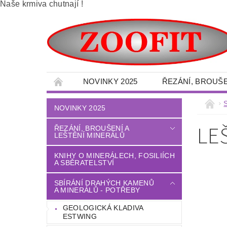
Naše krmiva chutnají !
NOVINKY 2025
ŘEZÁNÍ, BROUŠE
SBÍRÁNÍ DRAHÝCH KAMENŮ A MINERÁLŮ -
NOVINKY 2025
VELKOOBCHOD - MINERÁLY
OBRAZY 
LE
ŘEZÁNÍ, BROUŠENÍ A
LEŠTĚNÍ MINERÁLŮ
DÍLNA - NÁŘADÍ - OCHRANNÉ POMŮCKY
LITÉ PODLAHY
DŮM - ZAHRADA
KNIHY O MINERÁLECH, FOSILIÍCH
A SBĚRATELSTVÍ
TERÉNNÍ PALETOVÉ - VYSOKOZDVIŽNÉ VO
SBÍRÁNÍ DRAHÝCH KAMENŮ
A MINERÁLŮ - POTŘEBY
OBCHODNÍ PODMÍNKY
NAPIŠTE NÁM
GEOLOGICKÁ KLADIVA
ESTWING