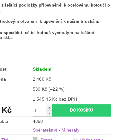
 z leštící podložky připevněné k ocelovému kotouči o
.
středovým otvorem k upevnění k našim bruskám.
o speciální leštící kotouč vyvinutým na leštění
a skla.
ost
Skladem
ena
2 400 Kč
530 Kč
(–22 %)
1 545,45 Kč bez DPH
 Kč
uktu
4358
e
Sběratelství - Minerály