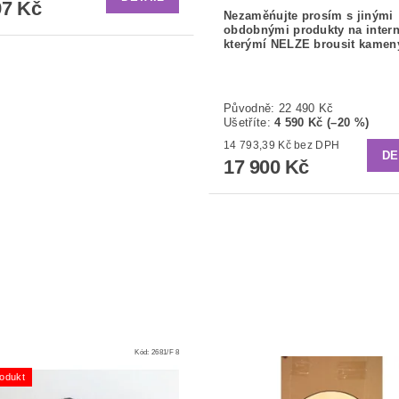
7 Kč
Nezaměńujte prosím s jinými
obdobnými produkty na intern
kterýmí NELZE brousit kamen
Původně:
22 490 Kč
Ušetříte
:
4 590 Kč (–20 %)
14 793,39 Kč bez DPH
DE
17 900 Kč
Kód:
2681/F 8
odukt