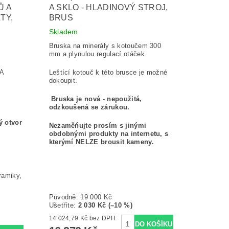
Ů A
A SKLO - HLADINOVÝ STROJ,
TY,
BRUS
Skladem
B
ruska na minerály s kotoučem 300
mm a plynulou regulací otáček.
A
Leštící kotouč k této brusce je možné
dokoupit.
Bruska je nová - nepoužitá,
odzkoušená se zárukou.
ý otvor
Nezaměńujte prosím s jinými
obdobnými produkty na internetu, s
kterýmí NELZE brousit kameny.
ramiky,
Původně:
19 000 Kč
Ušetříte
:
2 030 Kč (–10 %)
14 024,79 Kč bez DPH