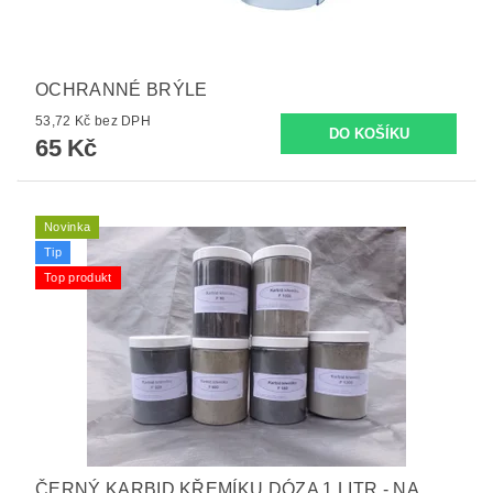
OCHRANNÉ BRÝLE
53,72 Kč bez DPH
65 Kč
Novinka
Tip
Top produkt
ČERNÝ KARBID KŘEMÍKU DÓZA 1 LITR - NA