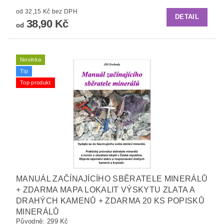
od 32,15 Kč bez DPH
DETAIL
38,90 Kč
od
Novinka
Tip
Top produkt
MANUÁL ZAČÍNAJÍCÍHO SBĚRATELE MINERÁLŮ
+ ZDARMA MAPA LOKALIT VÝSKYTU ZLATA A
DRAHÝCH KAMENŮ + ZDARMA 20 KS POPISKŮ
MINERÁLŮ
Původně:
299 Kč