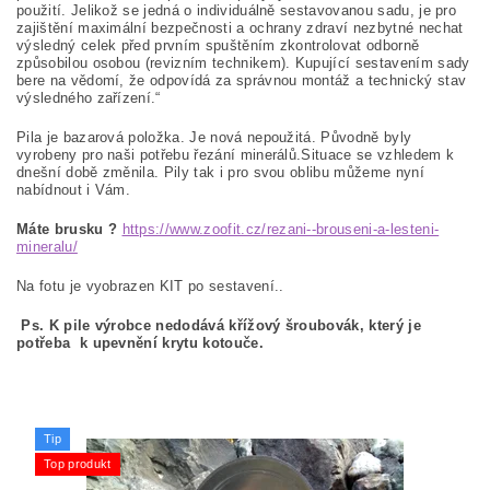
použití. Jelikož se jedná o individuálně sestavovanou sadu, je pro
zajištění maximální bezpečnosti a ochrany zdraví nezbytné nechat
výsledný celek před prvním spuštěním zkontrolovat odborně
způsobilou osobou (revizním technikem). Kupující sestavením sady
bere na vědomí, že odpovídá za správnou montáž a technický stav
výsledného zařízení.“
Pila je bazarová položka. Je nová nepoužitá. Původně byly
vyrobeny pro naši potřebu řezání minerálů.Situace se vzhledem k
dnešní době změnila. Pily tak i pro svou oblibu můžeme nyní
nabídnout i Vám.
Máte brusku ?
https://www.zoofit.cz/rezani--brouseni-a-lesteni-
mineralu/
Na fotu je vyobrazen KIT po sestavení..
Ps. K pile výrobce nedodává křížový šroubovák, který je
potřeba k upevnění krytu kotouče.
Tip
Top produkt