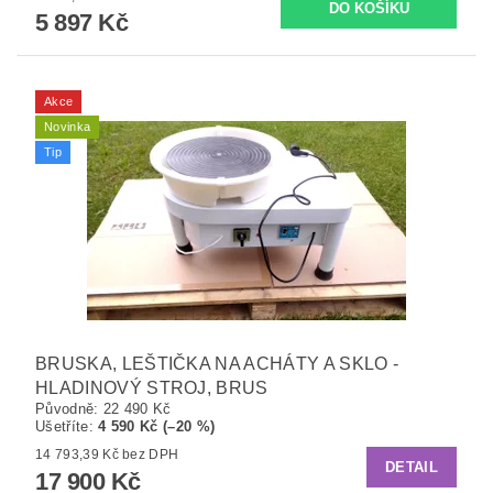
5 897 Kč
Akce
Novinka
Tip
BRUSKA, LEŠTIČKA NA ACHÁTY A SKLO -
HLADINOVÝ STROJ, BRUS
Původně:
22 490 Kč
Ušetříte
:
4 590 Kč (–20 %)
14 793,39 Kč bez DPH
DETAIL
17 900 Kč