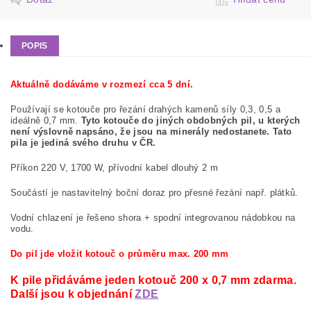
POPIS
Aktuálně dodáváme v rozmezí cca 5 dní.
Používají se kotouče pro řezání drahých kamenů síly 0,3, 0,5 a
ideálně 0,7 mm.
Tyto kotouče do jiných obdobných pil, u kterých
není výslovně napsáno, že jsou na minerály nedostanete. Tato
pila je jediná svého druhu v ČR.
Příkon 220 V, 1700 W, přívodní kabel dlouhý 2 m
Součástí je nastavitelný boční doraz pro přesné řezání např. plátků.
Vodní chlazení je řešeno shora + spodní integrovanou nádobkou na
vodu.
Do pil jde vložit kotouč o průměru max. 200 mm
K pile přidáváme jeden kotouč 200 x 0,7 mm zdarma.
Další jsou k objednání
ZDE