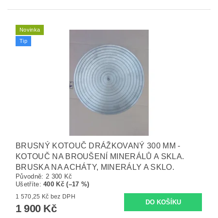
Novinka
Tip
BRUSNÝ KOTOUČ DRÁŽKOVANÝ 300 MM -
KOTOUČ NA BROUŠENÍ MINERÁLŮ A SKLA.
BRUSKA NA ACHÁTY, MINERÁLY A SKLO.
Původně:
2 300 Kč
Ušetříte
:
400 Kč (–17 %)
1 570,25 Kč bez DPH
1 900 Kč