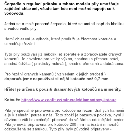
Čerpadlo s regulací průtoku u tohoto modelu pily umožňuje
zajištění chlazení, všude tam kde není možné napojit se k
vodovodu.
Jedná se o malé ponorné čerpadlo, které se umístí např do kbeliku
s vodou vedle pily.
Horní chlazení je výhoda, která prodlužuje životnost kotouče a
usnadňuje řezání.
Tyto pily používají již několik let sběratelé a zpracovatelé drahých
kamenů. Je chválena pro velký výkon, snadnou a přesnou práci,
snadná údržba ( prakticky nulová ), snadno přenosná a dobrá cena.
Pro řezání drahých kamenů ( vzhledem k jejich tvrdosti )
doporučujeme nepoužívat silnější kotouče než 0,7 mm.
Hřídel je určena k použití diamantových kotoučů na minerály.
Kotouče
https://www.zoofit.cz/mineraly/diamantovy-kotouc
Pila je speciálně připravena pro kotouče na řezání drahých kamenů
a je k sehnání pouze u nás. Toto zboží je bazarová položka, nyní ji
dáváme kvůli bezpečnější přepravě do větších a odolnějších beden.
Pila je nová, připravena pro kotouče 200 mm na řezání minerálů,
odzkoušená se zárukou. Tyto pily byly původně připraveny -