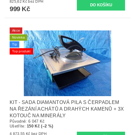
825,62 Kč bez DPH
999 Kč
Akce
Novinka
Tip
Top produkt
KIT - SADA DIAMANTOVÁ PILA S ČERPADLEM
NA ŘEZÁNÍ ACHÁTŮ A DRAHÝCH KAMENŮ + 3X
KOTOUČ NA MINERÁLY
Původně:
6 047 Kč
Ušetříte
:
150 Kč (–2 %)
4 873,55 Kč bez DPH