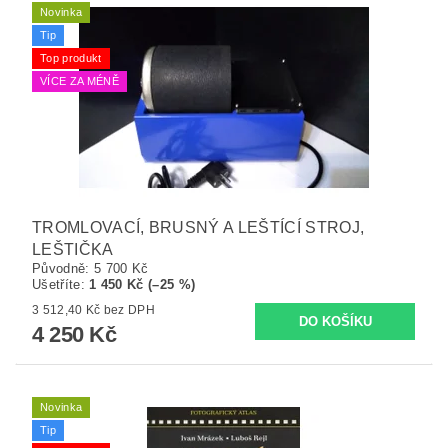
Novinka
Tip
Top produkt
VÍCE ZA MÉNĚ
TROMLOVACÍ, BRUSNÝ A LEŠTÍCÍ STROJ,
LEŠTIČKA
Původně:
5 700 Kč
Ušetříte
:
1 450 Kč (–25 %)
3 512,40 Kč bez DPH
4 250 Kč
Novinka
Tip