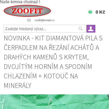
Naše krmiva chutnají !
0 Kč
zoofit@email.cz
NOVINKA - KIT DIAMANTOVÁ PILA S
ČERPADLEM NA ŘEZÁNÍ ACHÁTŮ A
DRAHÝCH KAMENŮ S KRYTEM,
DVOJÍTÝM HORNÍM A SPODNÍM
CHLAZENÍM + KOTOUČ NA
MINERÁLY