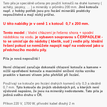
Tato pila je speciálně určena pro použití kotoučů na drahé kameny (
acháty, jaspisy, ... ) a minerály o průměru 200 mm.
Jiné kotouče
např. z hobby potřeb jsou pro řezání minerálů prakticky
nepoužitelné a mají nízký průřez.
U této nabídky je v ceně 1 x kotouč 0,7 x 200 mm.
Tento model :
Vodní chlazení je řešeno shora + spodní
nádobkou na vodu.
je vybaven soupravou s ČERPADLEM -
to se umisťuje do nádoby ( kbelik, sud ) vedle pily. Ideální
řešení pokud se nemůžete napojit např na vodovod jako u
předchozího modelu pily.
Pila je nová nepoužitá !
Horní chlazení zaručuje dokonalé chlazení kotouče a kamene =
nižší opotřebení kotouče a maximální snížení rizika vzniku
prasklin v kameni vlivem jeho přehřátí při řezání.
Používají se kotouče pro řezání drahých kamenů síly 0,3 a ideálně
0,7 mm.
Tyto kotouče do jiných obdobných pil, u kterých není
výslovně napsáno, že jsou na minerály nedostanete. Tato pila je
jediná svého druhu v ČR.
Příkon 220 V, 1700 W, přívodní kabel dlouhý 2 m