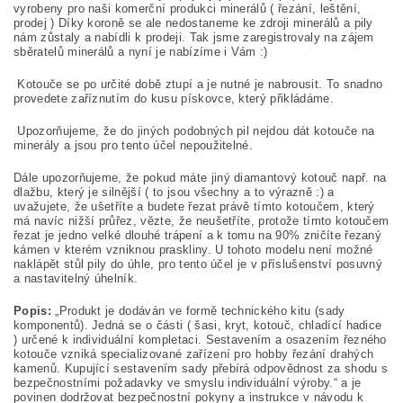
vyrobeny pro naši komerční produkci minerálů ( řezání, leštění,
prodej ) Díky koroně se ale nedostaneme ke zdroji minerálů a pily
nám zůstaly a nabídli k prodeji. Tak jsme zaregistrovaly na zájem
sběratelů minerálů a nyní je nabízíme i Vám :)
Kotouče se po určité době ztupí a je nutné je nabrousit. To snadno
provedete zaříznutím do kusu pískovce, který přikládáme.
Upozorňujeme, že do jiných podobných pil nejdou dát kotouče na
minerály a jsou pro tento účel nepoužitelné.
Dále upozorňujeme, že pokud máte jiný diamantový kotouč např. na
dlažbu, který je silnější ( to jsou všechny a to výrazně :) a
uvažujete, že ušetříte a budete řezat právě tímto kotoučem, který
má navíc nižší průřez, vězte, že neušetříte, protože tímto kotoučem
řezat je jedno velké dlouhé trápení a k tomu na 90% zničíte řezaný
kámen v kterém vzniknou praskliny. U tohoto modelu není možné
naklápět stůl pily do úhle, pro tento účel je v příslušenství posuvný
a nastavitelný úhelník.
Popis:
„Produkt je dodáván ve formě technického kitu (sady
komponentů). Jedná se o části ( šasi, kryt, kotouč, chladící hadice
) určené k individuální kompletaci. Sestavením a osazením řezného
kotouče vzniká specializované zařízení pro hobby řezání drahých
kamenů. Kupující sestavením sady přebírá odpovědnost za shodu s
bezpečnostními požadavky ve smyslu individuální výroby.“ a je
povinen dodržovat bezpečnostní pokyny a instrukce v návodu k