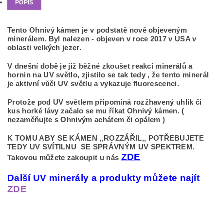
POPIS
Tento Ohnivý kámen je v podstatě nově objeveným
minerálem. Byl nalezen - objeven v roce 2017 v USA v
oblasti velkých jezer.
V dnešní době je již běžné zkoušet reakci minerálů a
hornin na UV světlo, zjistilo se tak tedy , že tento minerál
je aktivní vůči UV světlu a vykazuje fluorescenci.
Protože pod UV světlem připomíná rozžhavený uhlík či
kus horké lávy začalo se mu říkat Ohnivý kámen. (
nezaměňujte s Ohnivým achátem či opálem )
K TOMU ABY SE KÁMEN ,,ROZZÁŘIL,, POTŘEBUJETE
TEDY UV SVÍTILNU SE SPRÁVNÝM UV SPEKTREM.
ZDE
Takovou můžete zakoupit u nás
Další UV minerály a produkty můžete najít
ZDE