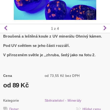
1
z 4
Broušená a leštěná koule z UV minerálu Ohnivý kámen.
Pod UV světlem se jeho části rozzáří.
V přirozeném světle je ,,zhruba, šedý jako na fotu 2.
Cena
od 73,55 Kč bez DPH
od 89 Kč
Kategorie
Sběratelství - Minerály
Dotaz
Hlídat cenu