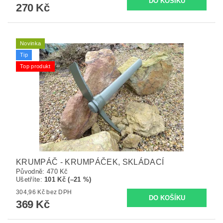
270 Kč
Novinka
Tip
Top produkt
KRUMPÁČ - KRUMPÁČEK, SKLÁDACÍ
Původně:
470 Kč
Ušetříte
:
101 Kč (–21 %)
304,96 Kč bez DPH
369 Kč