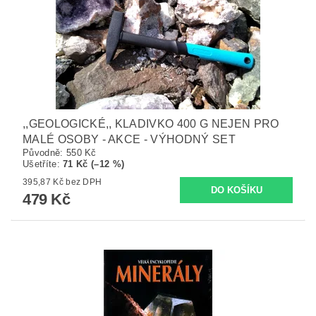
,,GEOLOGICKÉ,, KLADIVKO 400 G NEJEN PRO
MALÉ OSOBY - AKCE - VÝHODNÝ SET
Původně:
550 Kč
Ušetříte
:
71 Kč (–12 %)
395,87 Kč bez DPH
479 Kč