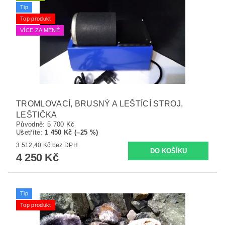
Tip
Top produkt
VÍCE ZA MÉNĚ
TROMLOVACÍ, BRUSNÝ A LEŠTÍCÍ STROJ,
LEŠTIČKA
Původně:
5 700 Kč
Ušetříte
:
1 450 Kč (–25 %)
3 512,40 Kč bez DPH
4 250 Kč
Tip
Top produkt