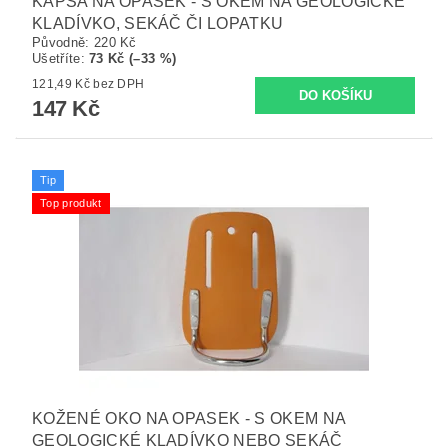
KAPSA NA OPASEK - S OKEM NA GEOLOGICKÉ
KLADÍVKO, SEKÁČ ČI LOPATKU
Původně:
220 Kč
Ušetříte
:
73 Kč (–33 %)
121,49 Kč bez DPH
147 Kč
Tip
Top produkt
KOŽENÉ OKO NA OPASEK - S OKEM NA
GEOLOGICKÉ KLADÍVKO NEBO SEKÁČ