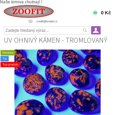
Naše krmiva chutnají !
0 Kč
zoofit@email.cz
UV OHNIVÝ KÁMEN - TROMLOVANÝ
Novinka
Tip
Top produkt