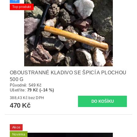
Top produkt
OBOUSTRANNÉ KLADIVO SE ŠPICÍ A PLOCHOU
500 G
Původně:
549 Kč
Ušetříte
:
79 Kč (–14 %)
388,43 Kč bez DPH
470 Kč
Akce
Novinka