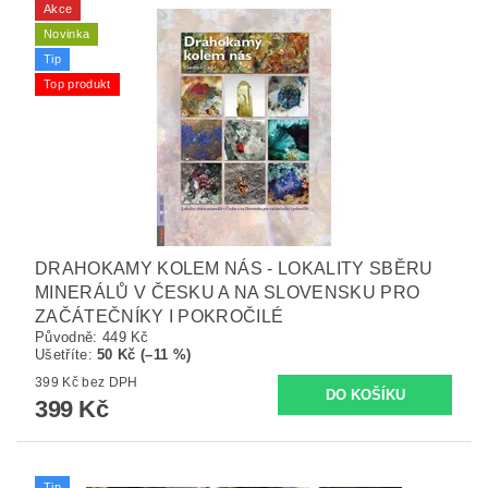
Akce
Novinka
Tip
Top produkt
DRAHOKAMY KOLEM NÁS - LOKALITY SBĚRU
MINERÁLŮ V ČESKU A NA SLOVENSKU PRO
ZAČÁTEČNÍKY I POKROČILÉ
Původně:
449 Kč
Ušetříte
:
50 Kč (–11 %)
399 Kč bez DPH
399 Kč
Tip