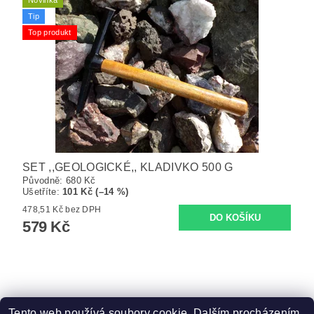
Tip
Top produkt
SET ,,GEOLOGICKÉ,, KLADIVKO 500 G
Původně:
680 Kč
Ušetříte
:
101 Kč (–14 %)
478,51 Kč bez DPH
579 Kč
Tento web používá soubory cookie. Dalším procházením