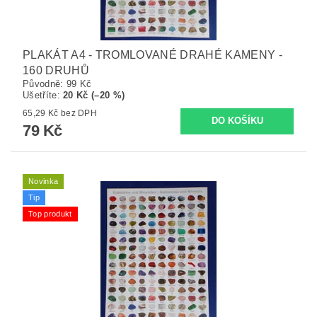
PLAKÁT A4 - TROMLOVANÉ DRAHÉ KAMENY -
160 DRUHŮ
Původně:
99 Kč
Ušetříte
:
20 Kč (–20 %)
65,29 Kč bez DPH
79 Kč
Novinka
Tip
Top produkt