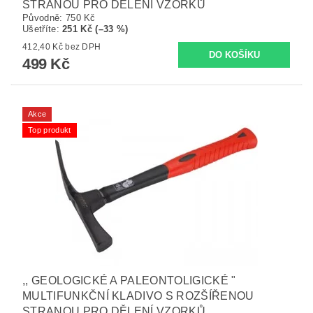
STRANOU PRO DĚLENÍ VZORKŮ
Původně:
750 Kč
Ušetříte
:
251 Kč (–33 %)
412,40 Kč bez DPH
499 Kč
Akce
Top produkt
,, GEOLOGICKÉ A PALEONTOLIGICKÉ "
MULTIFUNKČNÍ KLADIVO S ROZŠÍŘENOU
STRANOU PRO DĚLENÍ VZORKŮ