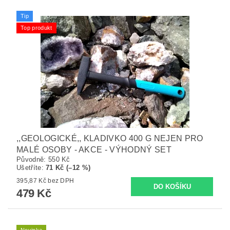
Tip
Top produkt
,,GEOLOGICKÉ,, KLADIVKO 400 G NEJEN PRO
MALÉ OSOBY - AKCE - VÝHODNÝ SET
Původně:
550 Kč
Ušetříte
:
71 Kč (–12 %)
395,87 Kč bez DPH
479 Kč
Novinka