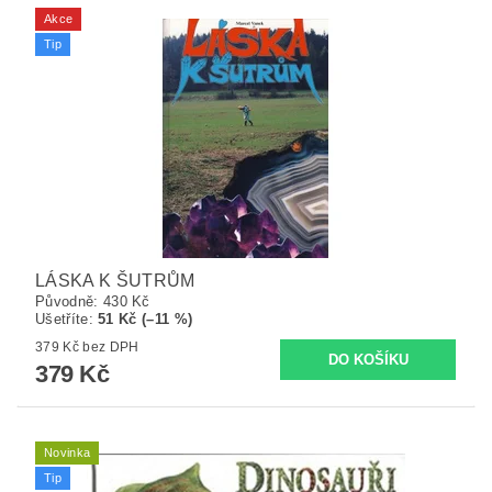
Akce
Tip
LÁSKA K ŠUTRŮM
Původně:
430 Kč
Ušetříte
:
51 Kč (–11 %)
379 Kč bez DPH
379 Kč
Novinka
Tip