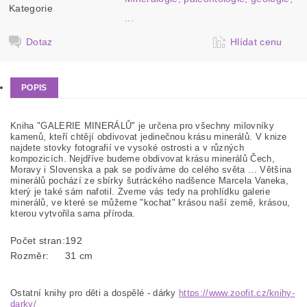
Kategorie
...
Dotaz
Hlídat cenu
POPIS
Kniha "GALERIE MINERÁLŮ" je určena pro všechny milovníky
kamenů, kteří chtějí obdivovat jedinečnou krásu minerálů. V knize
najdete stovky fotografií ve vysoké ostrosti a v různých
kompozicích. Nejdříve budeme obdivovat krásu minerálů Čech,
Moravy i Slovenska a pak se podíváme do celého světa ... Většina
minerálů pochází ze sbírky šutráckého nadšence Marcela Vaneka,
který je také sám nafotil. Zveme vás tedy na prohlídku galerie
minerálů, ve které se můžeme "kochat" krásou naší země, krásou,
kterou vytvořila sama příroda.
Počet stran:
192
Rozměr:
31 cm
Ostatní knihy pro děti a dospělé - dárky
https://www.zoofit.cz/knihy-
darky/