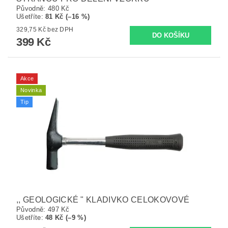
Původně:
480 Kč
Ušetříte
:
81 Kč (–16 %)
329,75 Kč bez DPH
399 Kč
Akce
Novinka
Tip
,, GEOLOGICKÉ " KLADIVKO CELOKOVOVÉ
Původně:
497 Kč
Ušetříte
:
48 Kč (–9 %)