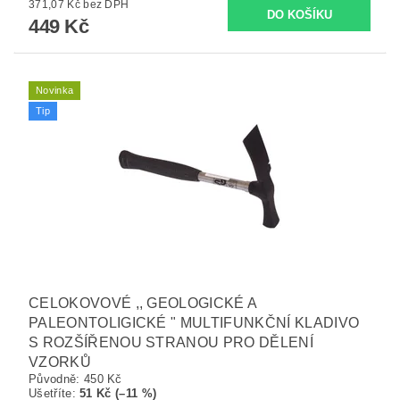
371,07 Kč bez DPH
449 Kč
Novinka
Tip
CELOKOVOVÉ ,, GEOLOGICKÉ A
PALEONTOLIGICKÉ " MULTIFUNKČNÍ KLADIVO
S ROZŠÍŘENOU STRANOU PRO DĚLENÍ
VZORKŮ
Původně:
450 Kč
Ušetříte
:
51 Kč (–11 %)