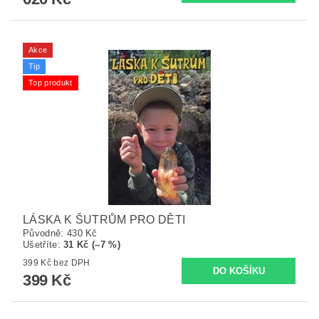
Akce
Tip
Top produkt
LÁSKA K ŠUTRŮM PRO DĚTI
Původně:
430 Kč
Ušetříte
:
31 Kč (–7 %)
399 Kč bez DPH
399 Kč