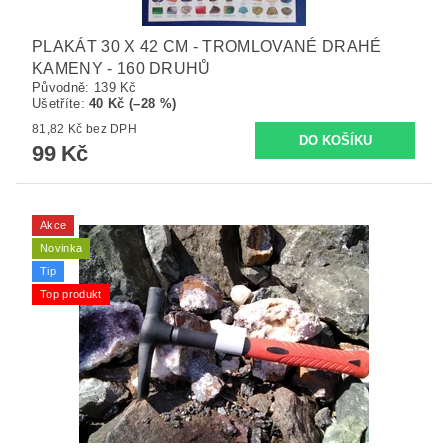
PLAKÁT 30 X 42 CM - TROMLOVANÉ DRAHÉ
KAMENY - 160 DRUHŮ
Původně:
139 Kč
Ušetříte
:
40 Kč (–28 %)
81,82 Kč bez DPH
99 Kč
Akce
Novinka
Tip
Top produkt