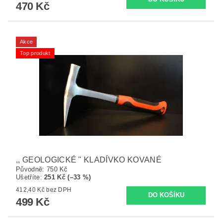
470 Kč
Akce
Top produkt
,, GEOLOGICKÉ " KLADÍVKO KOVANÉ
Původně:
750 Kč
Ušetříte
:
251 Kč (–33 %)
412,40 Kč bez DPH
499 Kč