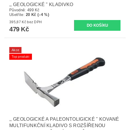
,, GEOLOGICKÉ " KLADIVKO
Původně:
499 Kč
Ušetříte
:
20 Kč (–4 %)
395,87 Kč bez DPH
479 Kč
Akce
Top produkt
,, GEOLOGICKÉ A PALEONTOLIGICKÉ " KOVANÉ
MULTIFUNKČNÍ KLADIVO S ROZŠÍŘENOU