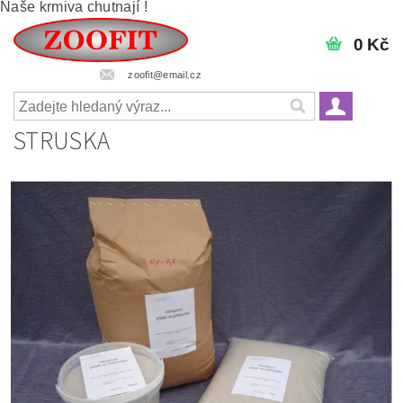
Naše krmiva chutnají !
0 Kč
zoofit@email.cz
STRUSKA