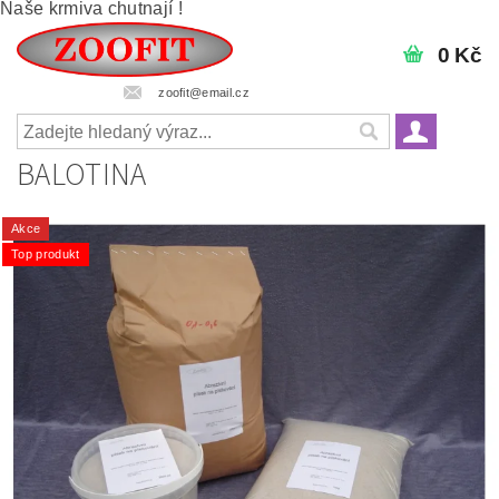
Naše krmiva chutnají !
0 Kč
zoofit@email.cz
BALOTINA
Akce
Top produkt