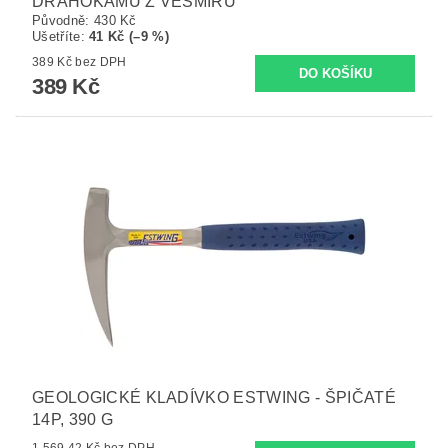
DRAHOKAMŮ Z VESMÍRU
Původně:
430 Kč
Ušetříte
:
41 Kč (–9 %)
389 Kč bez DPH
389 Kč
GEOLOGICKÉ KLADÍVKO ESTWING - ŠPIČATÉ
14P, 390 G
1 569,42 Kč bez DPH