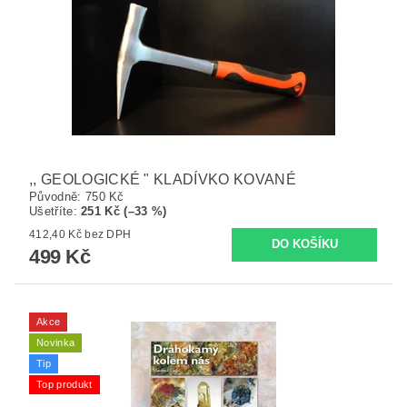
,, GEOLOGICKÉ " KLADÍVKO KOVANÉ
Původně:
750 Kč
Ušetříte
:
251 Kč (–33 %)
412,40 Kč bez DPH
499 Kč
Akce
Novinka
Tip
Top produkt