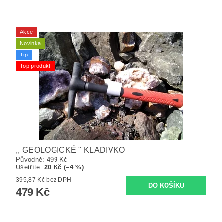
Akce
Novinka
Tip
Top produkt
,, GEOLOGICKÉ " KLADIVKO
Původně:
499 Kč
Ušetříte
:
20 Kč (–4 %)
395,87 Kč bez DPH
479 Kč