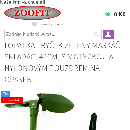
Naše krmiva chutnají !
0 Kč
zoofit@email.cz
LOPATKA - RÝČEK ZELENÝ MASKÁČ
SKLÁDACÍ 42CM, S MOTYČKOU A
NYLONOVÝM POUZDREM NA
OPASEK
Tip
Top produkt