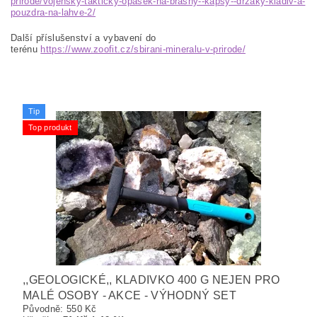
prirode/vojensky-takticky-opasek-na-brasny--kapsy--drzaky-kladiv-a-
pouzdra-na-lahve-2/
Další příslušenství a vybavení do
terénu
https://www.zoofit.cz/sbirani-mineralu-v-prirode/
Tip
Top produkt
,,GEOLOGICKÉ,, KLADIVKO 400 G NEJEN PRO
MALÉ OSOBY - AKCE - VÝHODNÝ SET
Původně:
550 Kč