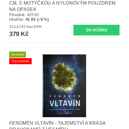
CM, S MOTYČKOU A NYLONOVÝM POUZDREM
NA OPASEK
Původně:
420 Kč
Ušetříte
:
41 Kč (–9 %)
313,22 Kč bez DPH
379 Kč
Novinka
Top produkt
FENOMÉN VLTAVÍN - TAJEMSTVÍ A KRÁSA