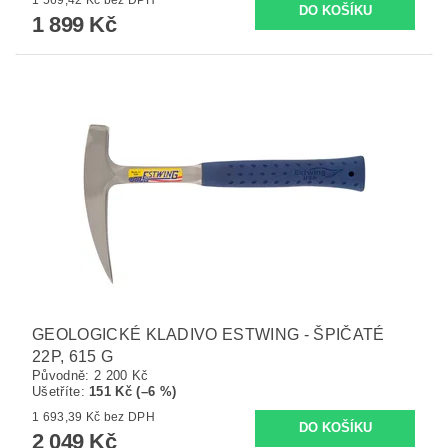
1 899 Kč
GEOLOGICKÉ KLADIVO ESTWING - ŠPIČATÉ
22P, 615 G
Původně:
2 200 Kč
Ušetříte
:
151 Kč (–6 %)
1 693,39 Kč bez DPH
2 049 Kč