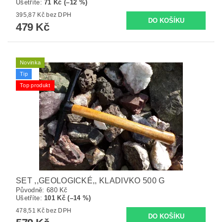
Ušetříte
:
71 Kč (–12 %)
395,87 Kč bez DPH
479 Kč
Novinka
Tip
Top produkt
SET ,,GEOLOGICKÉ,, KLADIVKO 500 G
Původně:
680 Kč
Ušetříte
:
101 Kč (–14 %)
478,51 Kč bez DPH