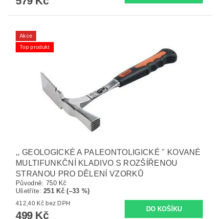
579 Kč
Akce
Top produkt
,, GEOLOGICKÉ A PALEONTOLIGICKÉ " KOVANÉ
MULTIFUNKČNÍ KLADIVO S ROZŠÍŘENOU
STRANOU PRO DĚLENÍ VZORKŮ
Původně:
750 Kč
Ušetříte
:
251 Kč (–33 %)
412,40 Kč bez DPH
499 Kč