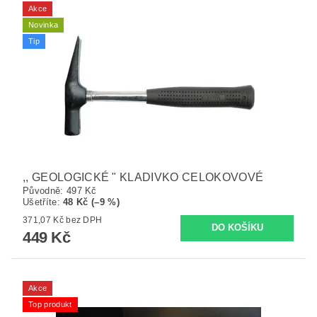
Akce
Novinka
Tip
,, GEOLOGICKÉ " KLADIVKO CELOKOVOVÉ
Původně:
497 Kč
Ušetříte
:
48 Kč (–9 %)
371,07 Kč bez DPH
449 Kč
Akce
Top produkt