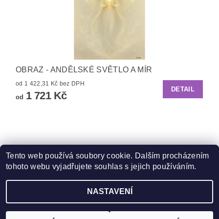
OBRAZ - ANDĚLSKÉ SVĚTLO A MÍR
od 1 422,31 Kč bez DPH
DETAIL
1 721 Kč
od
Tento web používá soubory cookie. Dalším procházením
tohoto webu vyjadřujete souhlas s jejich používáním.
Zboží.cz
|
Heureka.cz
NASTAVENÍ
Upravit nastavení cookies
2026 ©
ZooFit
, všechna práva vyhrazena