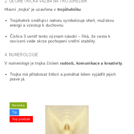
2. GEOMETRICKÁ VAZBA NA TROJÚHELNÍK
Hlavní „trojka“ je uzavřena v
trojúhelníku
.
Trojúhelník směřující nahoru symbolizuje oheň, mužskou
energii a vzestup k duchovnu.
Číslice 3 uvnitř tento význam násobí – říká, že cesta k
osvícení vede skrze pochopení vnitřní stability.
4. NUMEROLOGIE
V numerologii je trojka číslem
radosti, komunikace a kreativity
.
Trojka má přitahovat štěstí a pomáhat lidem vyjádřit jejich
pravé já.
Novinka
Tip
Top produkt