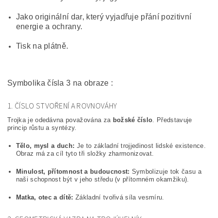
Jako originální dar, který vyjadřuje přání pozitivní
energie a ochrany.
Tisk na plátně.
Symbolika čísla 3 na obraze :
1. ČÍSLO STVOŘENÍ A ROVNOVÁHY
Trojka je odedávna považována za
božské číslo
. Představuje
princip růstu a syntézy.
Tělo, mysl a duch:
Je to základní trojjedinost lidské existence.
Obraz má za cíl tyto tři složky zharmonizovat.
Minulost, přítomnost a budoucnost:
Symbolizuje tok času a
naši schopnost být v jeho středu (v přítomném okamžiku).
Matka, otec a dítě:
Základní tvořivá síla vesmíru.