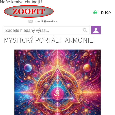
Naše krmiva chutnají !
0 Kč
zoofit@email.cz
MYSTICKÝ PORTÁL HARMONIE