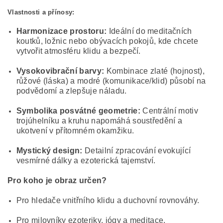
Vlastnosti a přínosy:
Harmonizace prostoru:
Ideální do meditačních
koutků, ložnic nebo obývacích pokojů, kde chcete
vytvořit atmosféru klidu a bezpečí.
Vysokovibrační barvy:
Kombinace zlaté (hojnost),
růžové (láska) a modré (komunikace/klid) působí na
podvědomí a zlepšuje náladu.
Symbolika posvátné geometrie:
Centrální motiv
trojúhelníku a kruhu napomáhá soustředění a
ukotvení v přítomném okamžiku.
Mystický design:
Detailní zpracování evokující
vesmírné dálky a ezoterická tajemství.
Pro koho je obraz určen?
Pro hledače vnitřního klidu a duchovní rovnováhy.
Pro milovníky ezoteriky, jógy a meditace.