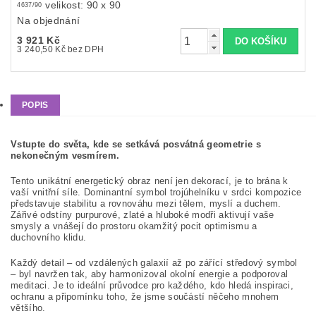
velikost: 90 x 90
4637/90
Na objednání
3 921 Kč
3 240,50 Kč bez DPH
POPIS
Vstupte do světa, kde se setkává posvátná geometrie s
nekonečným vesmírem.
Tento unikátní energetický obraz není jen dekorací, je to brána k
vaší vnitřní síle. Dominantní symbol trojúhelníku v srdci kompozice
představuje stabilitu a rovnováhu mezi tělem, myslí a duchem.
Zářivé odstíny purpurové, zlaté a hluboké modři aktivují vaše
smysly a vnášejí do prostoru okamžitý pocit optimismu a
duchovního klidu.
Každý detail – od vzdálených galaxií až po zářící středový symbol
– byl navržen tak, aby harmonizoval okolní energie a podporoval
meditaci. Je to ideální průvodce pro každého, kdo hledá inspiraci,
ochranu a připomínku toho, že jsme součástí něčeho mnohem
většího.