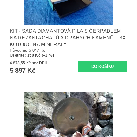
KIT - SADA DIAMANTOVÁ PILA S ČERPADLEM
NA ŘEZÁNÍ ACHÁTŮ A DRAHÝCH KAMENŮ + 3X
KOTOUČ NA MINERÁLY
Původně:
6 047 Kč
Ušetříte
:
150 Kč (–2 %)
4 873,55 Kč bez DPH
5 897 Kč