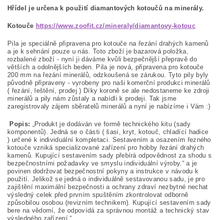
Hřídel je určena k použití diamantových kotoučů na minerály.
Kotouče
https://www.zoofit.cz/mineraly/diamantovy-kotouc
Pila je speciálně připravena pro kotouče na řezání drahých kamenů
a je k sehnání pouze u nás. Toto zboží je bazarová položka,
rozbalené zboží - nyní ji dáváme kvůli bezpečnější přepravě do
větších a odolnějších beden. Pila je nová, připravena pro kotouče
200 mm na řezání minerálů, odzkoušená se zárukou. Tyto pily byly
původně připraveny - vyrobeny pro naši komerční produkci minerálů
( řezání, leštění, prodej ) Díky koroně se ale nedostaneme ke zdroji
minerálů a pily nám zůstaly a nabídli k prodeji. Tak jsme
zaregistrovaly zájem sběratelů minerálů a nyní je nabízíme i Vám :)
Popis:
„Produkt je dodáván ve formě technického kitu (sady
komponentů). Jedná se o části ( šasi, kryt, kotouč, chladící hadice
) určené k individuální kompletaci. Sestavením a osazením řezného
kotouče vzniká specializované zařízení pro hobby řezání drahých
kamenů. Kupující sestavením sady přebírá odpovědnost za shodu s
bezpečnostními požadavky ve smyslu individuální výroby.“ a je
povinen dodržovat bezpečnostní pokyny a instrukce v návodu k
použití. Jelikož se jedná o individuálně sestavovanou sadu, je pro
zajištění maximální bezpečnosti a ochrany zdraví nezbytné nechat
výsledný celek před prvním spuštěním zkontrolovat odborně
způsobilou osobou (revizním technikem). Kupující sestavením sady
bere na vědomí, že odpovídá za správnou montáž a technický stav
výsledného zařízení.“