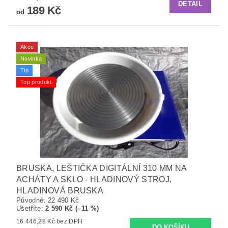
DETAIL
189 Kč
od
Akce
Novinka
Tip
Top produkt
BRUSKA, LEŠTIČKA DIGITÁLNÍ 310 MM NA
ACHÁTY A SKLO - HLADINOVÝ STROJ,
HLADINOVÁ BRUSKA
Původně:
22 490 Kč
Ušetříte
:
2 590 Kč (–11 %)
16 446,28 Kč bez DPH