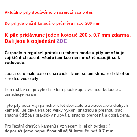
Aktuálně pily dodáváme v rozmezí cca 5 dní.
Do pil jde vložit kotouč o průměru max. 200 mm
K pile přidáváme jeden kotouč 200 x 0,7 mm zdarma.
Dalí jsou k objednání
ZDE
Čerpadlo s regulací průtoku u tohoto modelu pily umožňuje
zajištění chlazení, všude tam kde není možné napojit se k
vodovodu.
Jedná se o malé ponorné čerpadlo, které se umístí např do kbeliku
s vodou vedle pily.
Horní chlazení je výhoda, která prodlužuje životnost kotouče a
usnadňuje řezání.
Tyto pily používají již několik let sběratelé a zpracovatelé drahých
kamenů. Je chválena pro velký výkon, snadnou a přesnou práci,
snadná údržba ( prakticky nulová ), snadno přenosná a dobrá cena.
Pro řezání drahých kamenů ( vzhledem k jejich tvrdosti )
doporučujeme nepoužívat silnější kotouče než 0,7 mm.