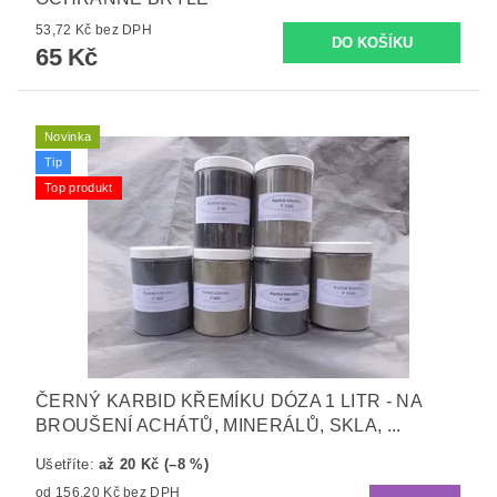
53,72 Kč bez DPH
65 Kč
Novinka
Tip
Top produkt
ČERNÝ KARBID KŘEMÍKU DÓZA 1 LITR - NA
BROUŠENÍ ACHÁTŮ, MINERÁLŮ, SKLA, ...
Ušetříte
:
až 20 Kč (–8 %)
od 156,20 Kč bez DPH