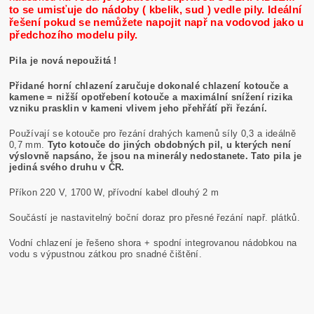
to se umisťuje do nádoby ( kbelik, sud ) vedle pily. Ideální
řešení pokud se nemůžete napojit např na vodovod jako u
předchozího modelu pily.
Pila je nová nepoužitá !
Přidané horní chlazení zaručuje dokonalé chlazení kotouče a
kamene = nižší opotřebení kotouče a maximální snížení rizika
vzniku prasklin v kameni vlivem jeho přehřátí při řezání.
Používají se kotouče pro řezání drahých kamenů síly 0,3 a ideálně
0,7 mm.
Tyto kotouče do jiných obdobných pil, u kterých není
výslovně napsáno, že jsou na minerály nedostanete. Tato pila je
jediná svého druhu v ČR.
Příkon 220 V, 1700 W, přívodní kabel dlouhý 2 m
Součástí je nastavitelný boční doraz pro přesné řezání např. plátků.
Vodní chlazení je řešeno shora + spodní integrovanou nádobkou na
vodu s výpustnou zátkou pro snadné čištění.