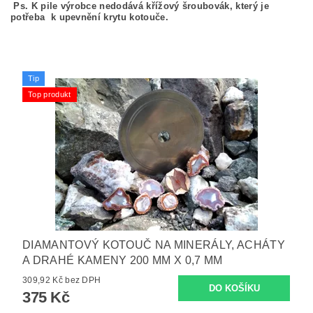
Ps. K pile výrobce nedodává křížový šroubovák, který je
potřeba k upevnění krytu kotouče.
Tip
Top produkt
DIAMANTOVÝ KOTOUČ NA MINERÁLY, ACHÁTY
A DRAHÉ KAMENY 200 MM X 0,7 MM
309,92 Kč bez DPH
375 Kč