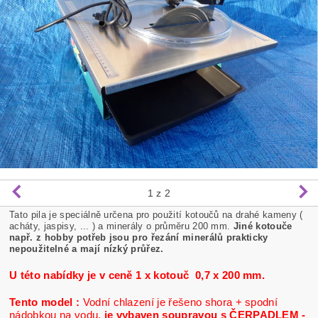
1
z 2
Tato pila je speciálně určena pro použití kotoučů na drahé kameny (
acháty, jaspisy, ... ) a minerály o průměru 200 mm.
Jiné kotouče
např. z hobby potřeb jsou pro řezání minerálů prakticky
nepoužitelné a mají nízký průřez.
U této nabídky je v ceně 1 x kotouč 0,7 x 200 mm.
Tento model :
Vodní chlazení je řešeno shora + spodní
nádobkou na vodu.
je vybaven soupravou s ČERPADLEM -