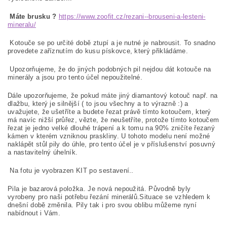
Máte brusku ?
https://www.zoofit.cz/rezani--brouseni-a-lesteni-
mineralu/
Kotouče se po určité době ztupí a je nutné je nabrousit. To snadno
provedete zaříznutím do kusu pískovce, který přikládáme.
Upozorňujeme, že do jiných podobných pil nejdou dát kotouče na
minerály a jsou pro tento účel nepoužitelné.
Dále upozorňujeme, že pokud máte jiný diamantový kotouč např. na
dlažbu, který je silnější ( to jsou všechny a to výrazně :) a
uvažujete, že ušetříte a budete řezat právě tímto kotoučem, který
má navíc nižší průřez, vězte, že neušetříte, protože tímto kotoučem
řezat je jedno velké dlouhé trápení a k tomu na 90% zničíte řezaný
kámen v kterém vzniknou praskliny. U tohoto modelu není možné
naklápět stůl pily do úhle, pro tento účel je v příslušenství posuvný
a nastavitelný úhelník.
Na fotu je vyobrazen KIT po sestavení..
Pila je bazarová položka. Je nová nepoužitá. Původně byly
vyrobeny pro naši potřebu řezání minerálů.Situace se vzhledem k
dnešní době změnila. Pily tak i pro svou oblibu můžeme nyní
nabídnout i Vám.