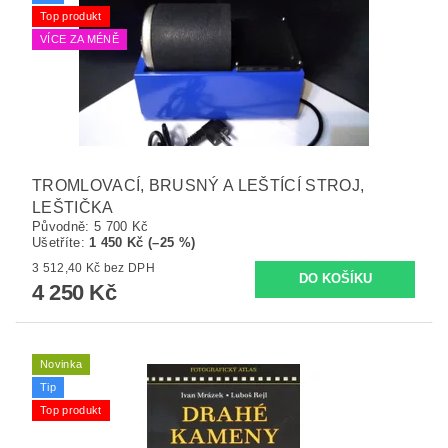
Top produkt
VÍCE ZA MÉNĚ
TROMLOVACÍ, BRUSNÝ A LEŠTÍCÍ STROJ,
LEŠTIČKA
Původně:
5 700 Kč
Ušetříte
:
1 450 Kč (–25 %)
3 512,40 Kč bez DPH
4 250 Kč
Novinka
Tip
Top produkt