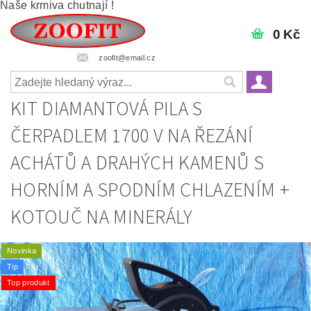
Naše krmiva chutnají !
0 Kč
zoofit@email.cz
KIT DIAMANTOVÁ PILA S
ČERPADLEM 1700 V NA ŘEZÁNÍ
ACHÁTŮ A DRAHÝCH KAMENŮ S
HORNÍM A SPODNÍM CHLAZENÍM +
KOTOUČ NA MINERÁLY
Novinka
Tip
Top produkt