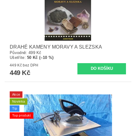
DRAHÉ KAMENY MORAVY A SLEZSKA
Původně:
499 Kč
Ušetříte
:
50 Kč (–10 %)
449 Kč bez DPH
449 Kč
Akce
Novinka
Tip
Top produkt