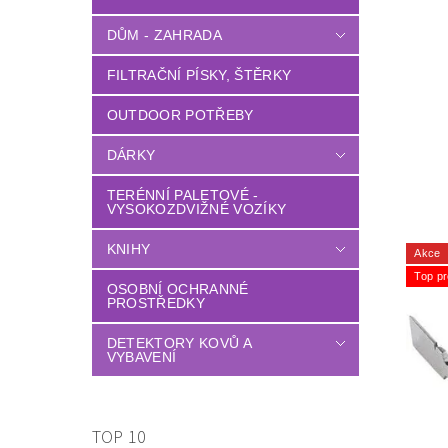
DŮM - ZAHRADA
FILTRAČNÍ PÍSKY, ŠTĚRKY
OUTDOOR POTŘEBY
DÁRKY
TERÉNNÍ PALETOVÉ -
VYSOKOZDVIŽNÉ VOZÍKY
KNIHY
Akce
Top pr
OSOBNÍ OCHRANNÉ
PROSTŘEDKY
DETEKTORY KOVŮ A
VYBAVENÍ
TOP 10