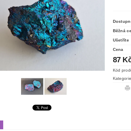
Dostupn
Běžná c
Ušetříte
Cena
87 K
Kód prod
Kategori