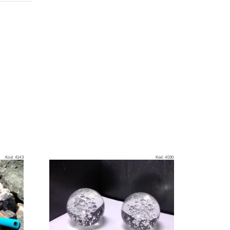
Kód:
4143
Kód:
4030