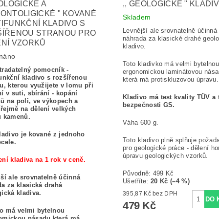
EOLOGICKÉ A
,, GEOLOGICKÉ " KLADI
ONTOLIGICKÉ " KOVANÉ
Skladem
IFUNKČNÍ KLADIVO S
Levnější ale srovnatelně účinná
ŠÍŘENOU STRANOU PRO
náhrada za klasické drahé geol
NÍ VZORKŮ
kladivo.
náno
Toto kladivko má velmi bytelnou
tradatelný pomocník -
ergonomickou laminátovou nás
unkční kladivo s rozšířenou
která má protiskluzovou úpravu.
u, kterou využijete v lomu při
í v suti, sbírání - kopání
Kladivo má test kvality TÜV a 
ů na poli, ve výkopech a
bezpečnosti GS.
řejmě na dělení velkých
ů kamenů.
Váha 600 g.
ladivo je kované z jednoho
Toto kladivo plně splňuje požad
ocele.
pro geologické práce - dělení ho
úpravu geologických vzorků.
ní kladiva na 1 rok v ceně.
Původně:
499 Kč
ší ale srovnatelně účinná
Ušetříte
:
20 Kč (–4 %)
a za klasická drahá
ická kladiva.
395,87 Kč bez DPH
479 Kč
vo má velmi bytelnou
omickou násadu která má