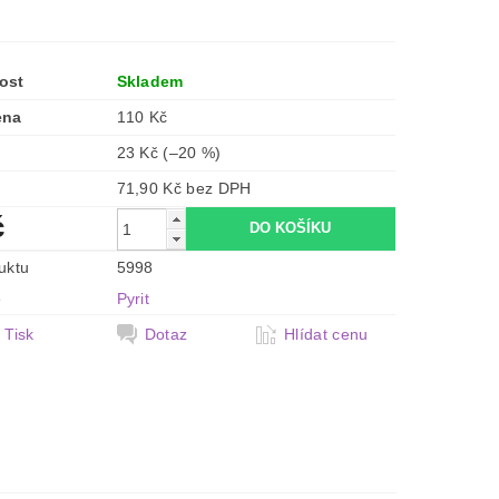
ost
Skladem
ena
110 Kč
23 Kč
(–20 %)
71,90 Kč bez DPH
č
uktu
5998
e
Pyrit
Tisk
Dotaz
Hlídat cenu