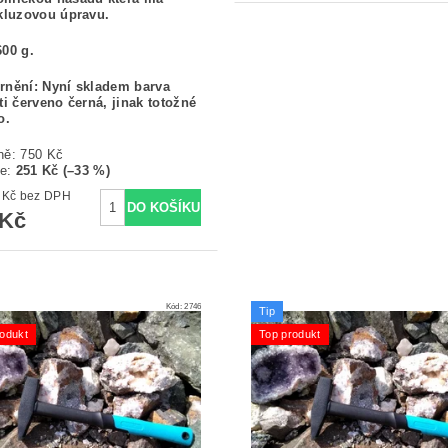
kluzovou úpravu.
00 g.
rnění: Nyní skladem barva
ti červeno černá, jinak totožné
o.
ně:
750 Kč
te
:
251 Kč (–33 %)
412,40 Kč bez DPH
 Kč
Kód:
2746
Tip
odukt
Top produkt