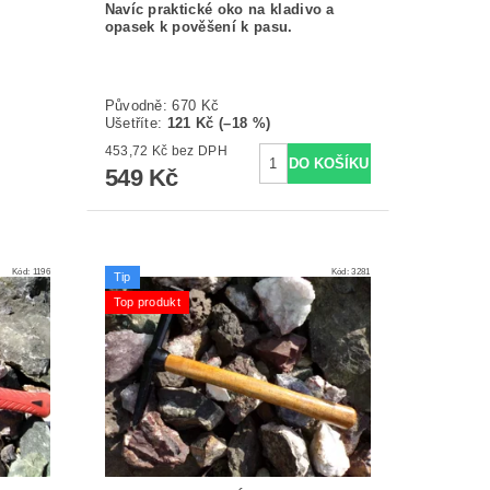
Navíc praktické oko na kladivo a
opasek k pověšení k pasu.
Původně:
670 Kč
Ušetříte
:
121 Kč (–18 %)
453,72 Kč bez DPH
549 Kč
Kód:
1196
Kód:
3281
Tip
Top produkt