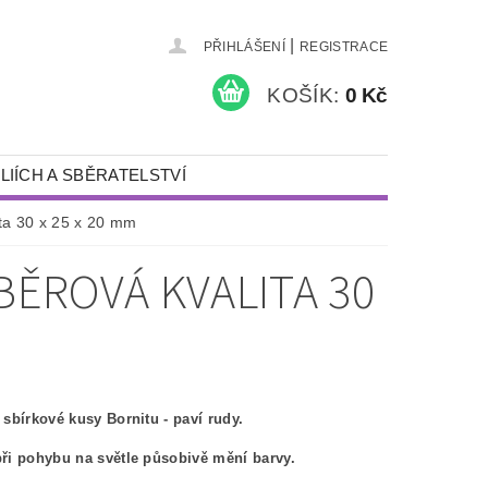
|
PŘIHLÁŠENÍ
REGISTRACE
KOŠÍK:
0 Kč
LIÍCH A SBĚRATELSTVÍ
KAMENY A ŠPERKY
ita 30 x 25 x 20 mm
PÍSKOVÁNÍ
BĚROVÁ KVALITA 30
NÁDOBY S VÍKEM
DÁRKY
DETEKTORY KOVŮ A VYBAVENÍ
sbírkové kusy Bornitu - paví rudy.
ři pohybu na světle působivě mění barvy.