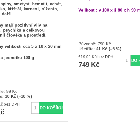
aspisy, ametyst, hematit, achát,
oko, křišťál, karneol, růženin,
Velikost : v 100 x š 80 x h 90
a další.
 mají pozitivní vliv na
, psychiku a celkovou
ii člověka a prostředí.
Původně:
790 Kč
 velikosti cca 5 x 10 x 20 mm
Ušetříte
:
41 Kč (–5 %)
619,01 Kč bez DPH
a jednotku 100 g
749 Kč
ně:
99 Kč
te
:
10 Kč (–10 %)
73,55 Kč bez DPH
Kč