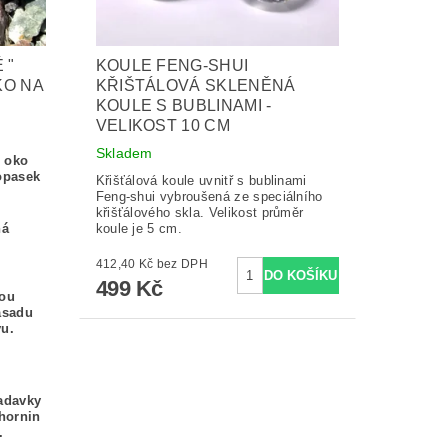
 "
KOULE FENG-SHUI
KO NA
KŘIŠTÁLOVÁ SKLENĚNÁ
KOULE S BUBLINAMI -
VELIKOST 10 CM
Skladem
é oko
opasek
Křišťálová koule uvnitř s bublinami
Feng-shui vybroušená ze speciálního
křišťálového skla. Velikost průměr
ná
koule je 5 cm.
412,40 Kč bez DPH
499 Kč
nou
ásadu
vu.
žadavky
 hornin
.