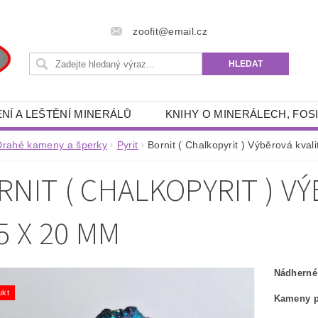
zoofit@email.cz
NÍ A LEŠTĚNÍ MINERÁLŮ
KNIHY O MINERÁLECH, FOSI
 POTŘEBY
RÝŽOVÁNÍ ZLATA A GRANÁTŮ
DRAHÉ 
Drahé kameny a šperky
Pyrit
Bornit ( Chalkopyrit ) Výběrová kval
- ENERGETICKÉ, SPIRITUÁLNÍ, ESOTERICKÉ, DUCHOVNÍ
RNIT ( CHALKOPYRIT ) VÝ
RYBÁŘSKÉ POTŘEBY
AKVA -TERA POTŘEBY
FILTRAČNÍ PÍSKY, ŠTĚRKY
OUTDOOR POTŘEBY
5 X 20 MM
ZÍKY
KNIHY
OSOBNÍ OCHRANNÉ PROSTŘEDKY
KONTAKTY
Nádherné 
ukt
Kameny p