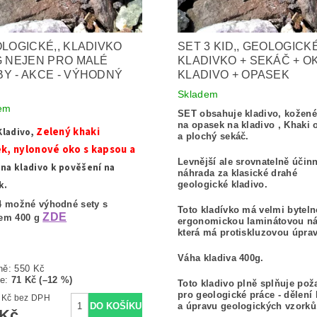
OLOGICKÉ,, KLADIVKO
SET 3 KID,, GEOLOGICKÉ
G NEJEN PRO MALÉ
KLADIVKO + SEKÁČ + O
Y - AKCE - VÝHODNÝ
KLADIVO + OPASEK
Skladem
em
SET obsahuje kladivo, kožen
na opasek na kladivo , Khaki 
Zelený khaki
Kladivo,
a plochý sekáč.
k, nylonové oko s kapsou a
Levnější ale srovnatelně účin
na kladivo k pověšení na
náhrada za klasické drahé
k.
geologické kladivo.
4 možné výhodné sety s
Toto kladívko má velmi bytel
ZDE
vem 400 g
ergonomickou laminátovou n
která má protiskluzovou úpra
Váha kladiva 400g.
ně:
550 Kč
te
:
71 Kč (–12 %)
Toto kladivo plně splňuje po
pro geologické práce - dělení
395,87 Kč bez DPH
a úpravu geologických vzorků
 Kč