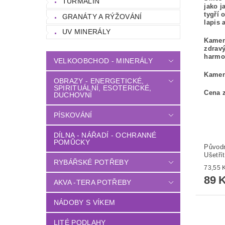
TURMALÍN
jako j
tygří 
GRANÁTY A RÝŽOVÁNÍ
lapis 
UV MINERÁLY
Kameny
zdravý
harmon
VELKOOBCHOD - MINERÁLY
Kameny
OBRAZY - ENERGETICKÉ,
SPIRITUÁLNÍ, ESOTERICKÉ,
Cena z
DUCHOVNÍ
PÍSKOVÁNÍ
DÍLNA - NÁŘADÍ - OCHRANNÉ
POMŮCKY
Původ
Ušetří
RYBÁŘSKÉ POTŘEBY
89 
AKVA -TERA POTŘEBY
NÁDOBY S VÍKEM
LITÉ PODLAHY