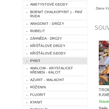
AMETYSTOVÉ GEODY
Dáme Vám
BORNIT CHALKOPYRIT ) - PAVÍ
RUDA
ARAGONIT - DRŮZY
SOUV
RUBELIT
ZÁHNĚDA - DRÚZY
KŘIŠŤÁLOVÉ DRÚZY
KŘIŠŤÁLOVÉ GEODY
PYRIT
ANALCIM - KRYSTALICKÝ
KŘEMEN - KALCIT
AZURIT - MALACHIT
RŮŽENIN
TRO
FLUORIT
KAME
Sklad
KYANIT
Směs 