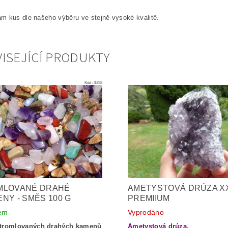
 kus dle našeho výběru ve stejně vysoké kvalitě.
ISEJÍCÍ PRODUKTY
Kód:
3258
MLOVANÉ DRAHÉ
AMETYSTOVÁ DRÚZA X
NY - SMĚS 100 G
PREMIIUM
em
Vyprodáno
tromlovaných drahých kamenů
Ametystová drúza.