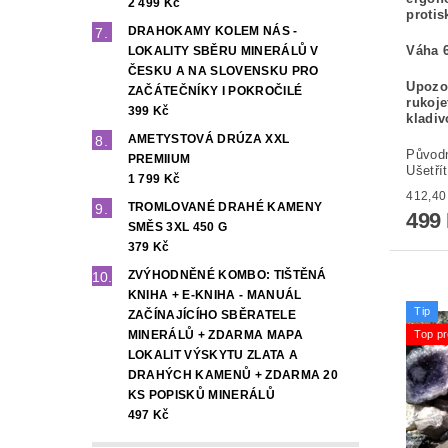
2 499 Kč
protis
DRAHOKAMY KOLEM NÁS -
Váha 6
LOKALITY SBĚRU MINERÁLŮ V
ČESKU A NA SLOVENSKU PRO
Upozo
ZAČÁTEČNÍKY I POKROČILÉ
rukoje
399 Kč
kladiv
AMETYSTOVÁ DRÚZA XXL
Původ
PREMIIUM
Ušetří
1 799 Kč
TROMLOVANÉ DRAHÉ KAMENY
499
SMĚS 3XL 450 G
379 Kč
ZVÝHODNĚNÉ KOMBO: TIŠTĚNÁ
KNIHA + E-KNIHA - MANUÁL
Tip
ZAČÍNAJÍCÍHO SBĚRATELE
Top pr
MINERÁLŮ + ZDARMA MAPA
LOKALIT VÝSKYTU ZLATA A
DRAHÝCH KAMENŮ + ZDARMA 20
KS POPISKŮ MINERÁLŮ
497 Kč