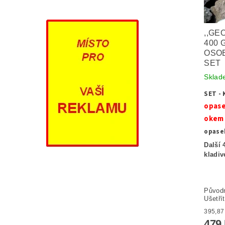
,,GE
400 
OSOB
SET
Sklad
SET - 
opase
okem
opase
Další 
kladi
Původ
Ušetří
479