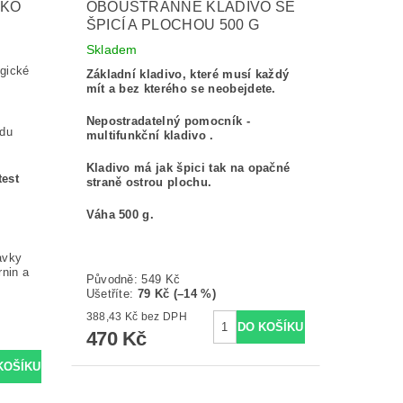
VKO
OBOUSTRANNÉ KLADIVO SE
ŠPICÍ A PLOCHOU 500 G
Skladem
ogické
Základní kladivo, které musí každý
mít a bez kterého se neobejdete.
Nepostradatelný pomocník -
adu
multifunkční kladivo .
Kladivo má jak špici tak na opačné
test
straně ostrou plochu.
Váha 500 g.
avky
rnin a
Původně:
549 Kč
Ušetříte
:
79 Kč (–14 %)
388,43 Kč bez DPH
470 Kč