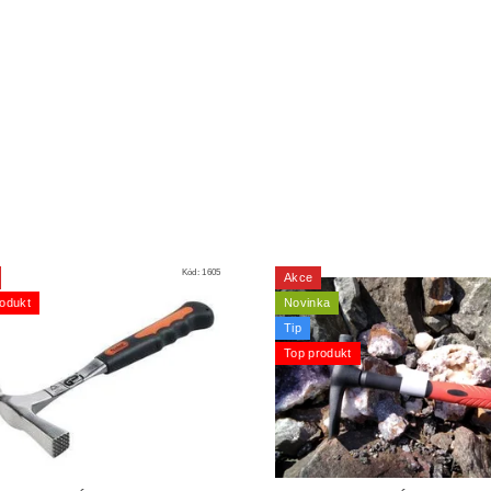
Kód:
1605
Akce
odukt
Novinka
Tip
Top produkt