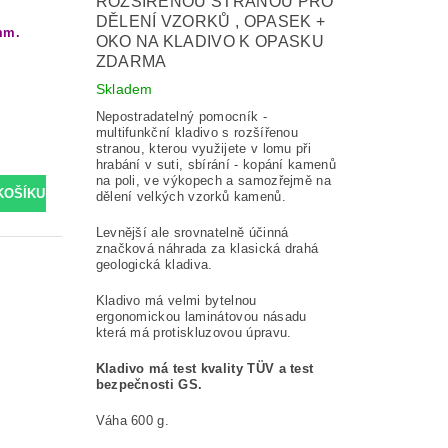
ROZŠÍŘENOU STRANOU PRO
DĚLENÍ VZORKŮ , OPASEK +
 mm.
OKO NA KLADIVO K OPASKU
ZDARMA
Skladem
Nepostradatelný pomocník -
multifunkční kladivo s rozšířenou
stranou, kterou využijete v lomu při
hrabání v suti, sbírání - kopání kamenů
na poli, ve výkopech a samozřejmě na
dělení velkých vzorků kamenů.
Levnější ale srovnatelně účinná
značková náhrada za klasická drahá
geologická kladiva.
Kladivo má velmi bytelnou
ergonomickou laminátovou násadu
která má protiskluzovou úpravu.
Kladivo má test kvality TÜV a test
bezpečnosti GS.
Váha 600 g.