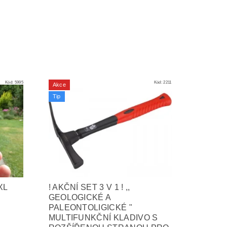
Kód:
5995
Kód:
2211
Akce
Tip
XL
! AKČNÍ SET 3 V 1 ! ,,
GEOLOGICKÉ A
PALEONTOLIGICKÉ "
MULTIFUNKČNÍ KLADIVO S