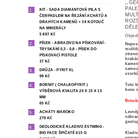
,, G
PALE
KIT - SADA DIAMANTOVÁ PILA S
MULT
ČERPADLEM NA ŘEZÁNÍ ACHÁTŮ A
ROZ
DRAHÝCH KAMENŮ + 3X KOTOUČ
DĚLE
NA MINERÁLY
5 897 Kč
Objed
PÍSEK - ABRAZIVO NA PÍSKOVÁNÍ -
Nepos
multif
TRYSKÁNÍ 0,3 - 0,8 - PÍSEK DO
strano
PÍSKOVACÍ PISTOLE
hrabán
37 Kč
kamen
samoz
DRŮZA - PYRIT XL
vzork
99 Kč
Toto k
BORNIT ( CHALKOPYRIT )
kusu 
VÝBĚROVÁ KVALITA 20 X 15 X 15
MM
Brouše
65 Kč
Levněj
ACHÁTY MAROKO
náhrad
279 Kč
geolog
GEOLOGICKÉ KLADIVO ESTWING -
Kladi
BIG FACE ŠPIČATÉ 615 G
ergon