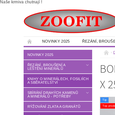
Naše krmiva chutnají !
NOVINKY 2025
ŘEZÁNÍ, BROUŠE
SBÍRÁNÍ DRAHÝCH KAMENŮ A MINERÁLŮ -
NOVINKY 2025
VELKOOBCHOD - MINERÁLY
OBRAZY 
BO
ŘEZÁNÍ, BROUŠENÍ A
LEŠTĚNÍ MINERÁLŮ
DÍLNA - NÁŘADÍ - OCHRANNÉ POMŮCKY
LITÉ PODLAHY
DŮM - ZAHRADA
KNIHY O MINERÁLECH, FOSILIÍCH
X 2
A SBĚRATELSTVÍ
TERÉNNÍ PALETOVÉ - VYSOKOZDVIŽNÉ VO
SBÍRÁNÍ DRAHÝCH KAMENŮ
A MINERÁLŮ - POTŘEBY
OBCHODNÍ PODMÍNKY
NAPIŠTE NÁM
Tip
Top prod
RÝŽOVÁNÍ ZLATA A GRANÁTŮ