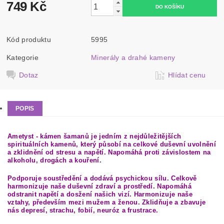
749 Kč
Kód produktu
5995
Kategorie
Minerály a drahé kameny
Dotaz
Hlídat cenu
POPIS
Ametyst - kámen šamanů je jedním z nejdůležitějších
spirituálních kamenů, který působí na celkové duševní uvolnění
a zklidnění od stresu a napětí. Napomáhá proti závislostem na
alkoholu, drogách a kouření.
Podporuje soustředění a dodává psychickou sílu. Celkově
harmonizuje naše duševní zdraví a prostředí. Napomáhá
odstranit napětí a dosžení našich vizí. Harmonizuje naše
vztahy, především mezi mužem a ženou. Zklidňuje a zbavuje
nás depresí, strachu, fobií, neuróz a frustrace.