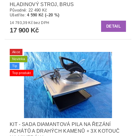
HLADINOVÝ STROJ, BRUS
Původně:
22 490 Kč
Ušetříte
:
4 590 Kč (–20 %)
14 793,39 Kč bez DPH
DETAIL
17 900 Kč
Akce
Novinka
Tip
Top produkt
KIT - SADA DIAMANTOVÁ PILA NA ŘEZÁNÍ
ACHÁTŮ A DRAHÝCH KAMENŮ + 3X KOTOUČ