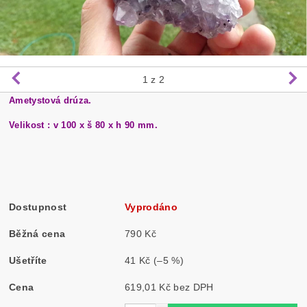
1
z 2
Ametystová drúza.
Velikost : v 100 x š 80 x h 90 mm.
Dostupnost
Vyprodáno
Běžná cena
790 Kč
Ušetříte
41 Kč
(–5 %)
Cena
619,01 Kč bez DPH