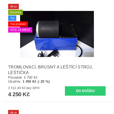
Akce
Novinka
Tip
Top produkt
VÍCE ZA MÉNĚ
TROMLOVACÍ, BRUSNÝ A LEŠTÍCÍ STROJ,
LEŠTIČKA
Původně:
5 700 Kč
Ušetříte
:
1 450 Kč (–25 %)
3 512,40 Kč bez DPH
4 250 Kč
Akce