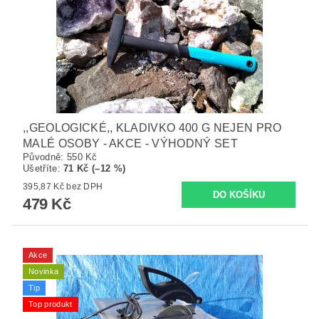
,,GEOLOGICKÉ,, KLADIVKO 400 G NEJEN PRO
MALÉ OSOBY - AKCE - VÝHODNÝ SET
Původně:
550 Kč
Ušetříte
:
71 Kč (–12 %)
395,87 Kč bez DPH
479 Kč
Akce
Novinka
Tip
Top produkt