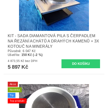
KIT - SADA DIAMANTOVÁ PILA S ČERPADLEM
NA ŘEZÁNÍ ACHÁTŮ A DRAHÝCH KAMENŮ + 3X
KOTOUČ NA MINERÁLY
Původně:
6 047 Kč
Ušetříte
:
150 Kč (–2 %)
4 873,55 Kč bez DPH
5 897 Kč
Akce
Novinka
Tip
Top produkt