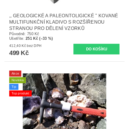
,, GEOLOGICKÉ A PALEONTOLIGICKÉ " KOVANÉ
MULTIFUNKČNÍ KLADIVO S ROZŠÍŘENOU
STRANOU PRO DĚLENÍ VZORKŮ
Původně:
750 Kč
Ušetříte
:
251 Kč (–33 %)
412,40 Kč bez DPH
499 Kč
Akce
Novinka
Tip
Top produkt