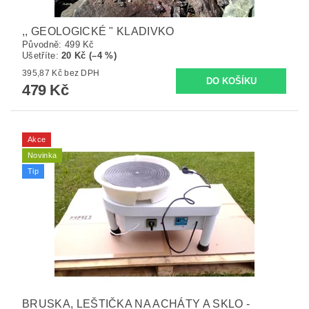
,, GEOLOGICKÉ " KLADIVKO
Původně:
499 Kč
Ušetříte
:
20 Kč (–4 %)
395,87 Kč bez DPH
479 Kč
Akce
Novinka
Tip
BRUSKA, LEŠTIČKA NA ACHÁTY A SKLO -