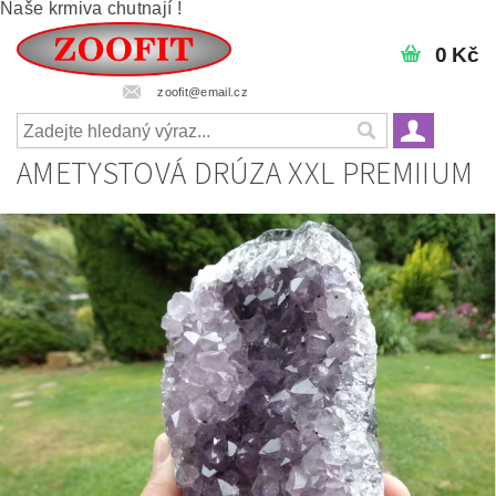
Naše krmiva chutnají !
0 Kč
zoofit@email.cz
AMETYSTOVÁ DRÚZA XXL PREMIIUM