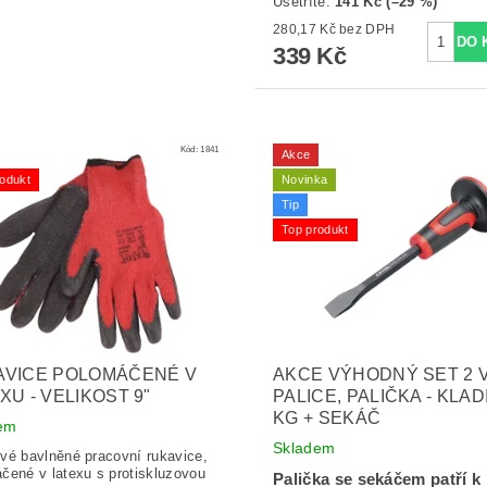
Ušetříte
:
141 Kč (–29 %)
280,17 Kč bez DPH
339 Kč
Kód:
1841
Akce
odukt
Novinka
Tip
Top produkt
AVICE POLOMÁČENÉ V
AKCE VÝHODNÝ SET 2 V
XU - VELIKOST 9"
PALICE, PALIČKA - KLAD
KG + SEKÁČ
em
Skladem
vé bavlněné pracovní rukavice,
čené v latexu s protiskluzovou
Palička se sekáčem patří k