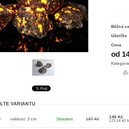
Běžná c
Ušetříte
Cena
od 1
Kategori
LTE VARIANTU
149 Kč
velikost: 3 cm
Skladem
187 Kč
C
12