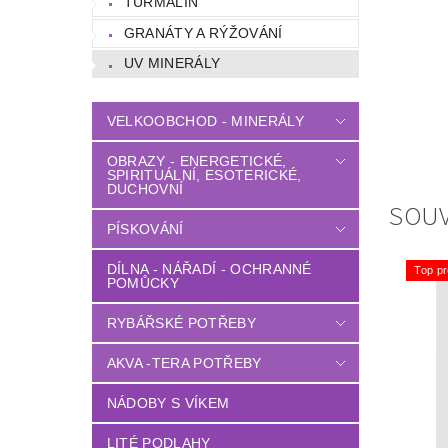
TURMALÍN
GRANÁTY A RÝŽOVÁNÍ
UV MINERÁLY
VELKOOBCHOD - MINERÁLY
OBRAZY - ENERGETICKÉ,
SPIRITUÁLNÍ, ESOTERICKÉ,
DUCHOVNÍ
SOUV
PÍSKOVÁNÍ
DÍLNA - NÁŘADÍ - OCHRANNÉ
Top pr
POMŮCKY
RYBÁŘSKÉ POTŘEBY
AKVA -TERA POTŘEBY
NÁDOBY S VÍKEM
LITÉ PODLAHY