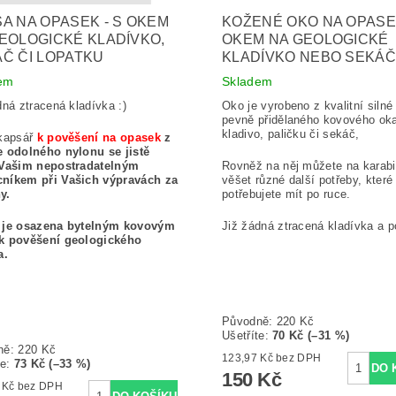
A NA OPASEK - S OKEM
KOŽENÉ OKO NA OPASEK
EOLOGICKÉ KLADÍVKO,
OKEM NA GEOLOGICKÉ
Č ČI LOPATKU
KLADÍVKO NEBO SEKÁ
em
Skladem
dná ztracená kladívka :)
Oko je vyrobeno z kvalitní silné
pevně přidělaného kovového ok
kladivo, paličku či sekáč,
kapsář
k pověšení na opasek
z
 odolného nylonu se jistě
 Vašim nepostradatelným
Rovněž na něj můžete na karab
níkem při Vašich výpravách za
věšet různé další potřeby, které
y.
potřebujete mít po ruce.
 je osazena bytelným kovovým
Již žádná ztracená kladívka a p
k pověšení geologického
a.
Původně:
220 Kč
Ušetříte
:
70 Kč (–31 %)
ně:
220 Kč
123,97 Kč bez DPH
te
:
73 Kč (–33 %)
150 Kč
121,49 Kč bez DPH