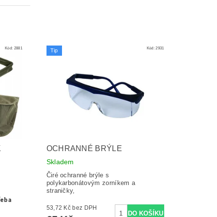
Kód:
2881
Kód:
2931
Tip
K
OCHRANNÉ BRÝLE
Skladem
Čiré ochranné brýle s
polykarbonátovým zorníkem a
straničky,
řeba
53,72 Kč bez DPH