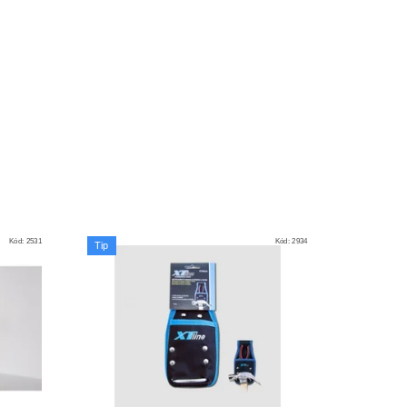
Kód:
2531
Kód:
2934
Tip