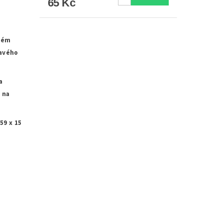
65 Kč
hém
ravého
a
 na
59 x 15