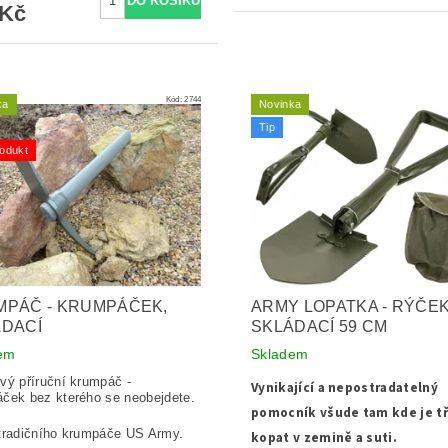
 Kč
Kód:
2744
ka
Novinka
Tip
odukt
MPÁČ - KRUMPÁČEK,
ARMY LOPATKA - RÝČE
ÁDACÍ
SKLÁDACÍ 59 CM
em
Skladem
vý příruční krumpáč -
Vynikající a nepostradatelný
ček bez kterého se neobejdete.
pomocník všude tam kde je t
tradičního krumpáče US Army.
kopat v zemině a suti.