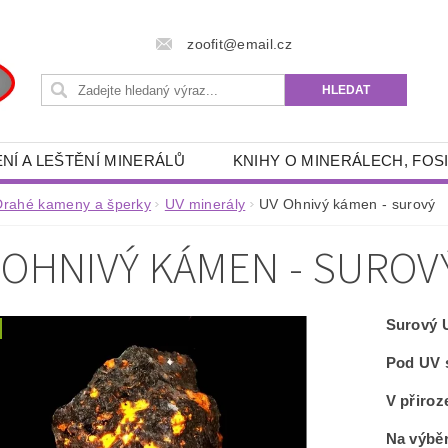
zoofit@email.cz
NÍ A LEŠTĚNÍ MINERÁLŮ
KNIHY O MINERÁLECH, FOSI
 POTŘEBY
RÝŽOVÁNÍ ZLATA A GRANÁTŮ
DRAHÉ 
Drahé kameny a šperky
UV minerály
UV Ohnivý kámen - surový
- ENERGETICKÉ, SPIRITUÁLNÍ, ESOTERICKÉ, DUCHOVNÍ
 OHNIVÝ KÁMEN - SUROV
RYBÁŘSKÉ POTŘEBY
AKVA -TERA POTŘEBY
FILTRAČNÍ PÍSKY, ŠTĚRKY
OUTDOOR POTŘEBY
Surový 
ZÍKY
KNIHY
OSOBNÍ OCHRANNÉ PROSTŘEDKY
Pod UV s
KONTAKTY
V přiroz
Na výběr