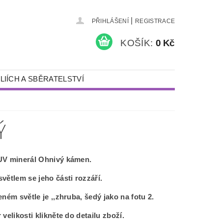
|
PŘIHLÁŠENÍ
REGISTRACE
KOŠÍK:
0 Kč
LIÍCH A SBĚRATELSTVÍ
KAMENY A ŠPERKY
PÍSKOVÁNÍ
Ý
NÁDOBY S VÍKEM
DÁRKY
UV minerál Ohnivý kámen.
DETEKTORY KOVŮ A VYBAVENÍ
větlem se jeho části rozzáří.
eném světle je ,,zhruba, šedý jako na fotu 2.
 velikosti klikněte do detailu zboží.