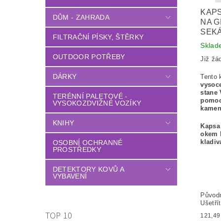
KAPS
DŮM - ZAHRADA
NA G
SEKÁ
FILTRAČNÍ PÍSKY, ŠTĚRKY
Sklad
OUTDOOR POTŘEBY
Již žá
DÁRKY
Tento 
vysoce
stane
TERÉNNÍ PALETOVÉ -
pomoc
VYSOKOZDVIŽNÉ VOZÍKY
kamen
KNIHY
Kapsa
okem 
kladiv
OSOBNÍ OCHRANNÉ
PROSTŘEDKY
DETEKTORY KOVŮ A
VYBAVENÍ
Původ
Ušetří
TOP 10