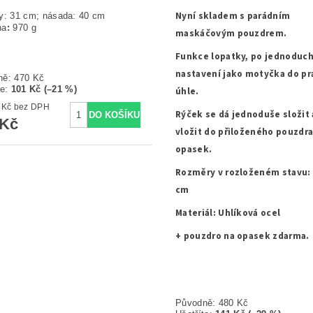
Nyní skladem s parádním
y: 31 cm; násada: 40 cm
ha
:
970 g
maskáčovým pouzdrem.
Funkce lopatky, po jednoduc
nastavení jako motyčka do p
ně:
470 Kč
te
:
101 Kč (–21 %)
úhle.
304,96 Kč bez DPH
Rýček se dá jednoduše složit 
 Kč
vložit do přiloženého pouzdra
opasek.
Rozměry v rozloženém stavu: 
cm
Materiál: Uhlíková ocel
+ pouzdro na opasek zdarma.
Původně:
480 Kč