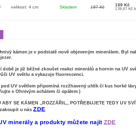
169 Kč
velikost: 4 cm
Skladem
187 Kč
C
13
hnivý kámen je v podstatě nově objeveným minerálem. Byl nale
jezer.
 době je již běžné zkoušet reakci minerálů a hornin na UV světlo
vůči UV světlu a vykazuje fluorescenci.
 pod UV světlem připomíná rozžhavený uhlík či kus horké lávy
ujte s Ohnivým achátem či opálem )
 ABY SE KÁMEN ,,ROZZÁŘIL,, POTŘEBUJETE TEDY UV SV
ZDE
zakoupit u nás
 UV minerály a produkty můžete najít
ZDE