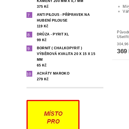
KAMENY 200 MM X 0,7 MM
Mír
375 Kč
Vá
ANTI PILOUS - PŘÍPRAVEK NA
HUBENÍ PILOUSE
119 Kč
Původ
DRŮZA - PYRIT XL
Ušetří
99 Kč
BORNIT ( CHALKOPYRIT )
369
VÝBĚROVÁ KVALITA 20 X 15 X 15
MM
65 Kč
ACHÁTY MAROKO
279 Kč