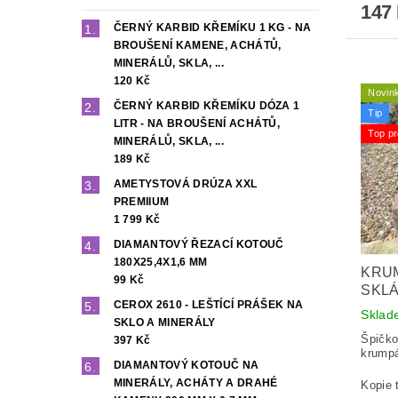
147
ČERNÝ KARBID KŘEMÍKU 1 KG - NA
BROUŠENÍ KAMENE, ACHÁTŮ,
MINERÁLŮ, SKLA, ...
120 Kč
Novin
ČERNÝ KARBID KŘEMÍKU DÓZA 1
Tip
LITR - NA BROUŠENÍ ACHÁTŮ,
Top pr
MINERÁLŮ, SKLA, ...
189 Kč
AMETYSTOVÁ DRÚZA XXL
PREMIIUM
1 799 Kč
DIAMANTOVÝ ŘEZACÍ KOTOUČ
180X25,4X1,6 MM
KRU
99 Kč
SKL
CEROX 2610 - LEŠTÍCÍ PRÁŠEK NA
Sklad
SKLO A MINERÁLY
Špičko
397 Kč
krumpá
DIAMANTOVÝ KOTOUČ NA
MINERÁLY, ACHÁTY A DRAHÉ
Kopie 