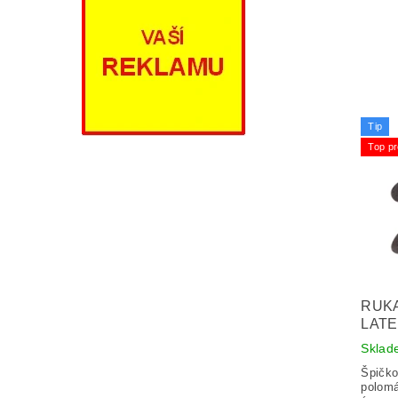
Tip
Top pr
RUK
LATE
Sklad
Špičko
polomá