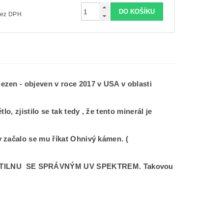
9,67 Kč bez DPH
zen - objeven v roce 2017 v USA v oblasti
, zjistilo se tak tedy , že tento minerál je
 začalo se mu říkat Ohnivý kámen. (
ÍTILNU SE SPRÁVNÝM UV SPEKTREM. Takovou