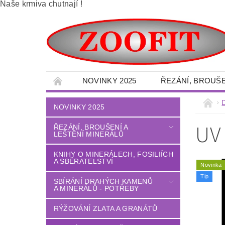
Naše krmiva chutnají !
NOVINKY 2025
ŘEZÁNÍ, BROUŠE
SBÍRÁNÍ DRAHÝCH KAMENŮ A MINERÁLŮ -
NOVINKY 2025
VELKOOBCHOD - MINERÁLY
OBRAZY 
UV
ŘEZÁNÍ, BROUŠENÍ A
LEŠTĚNÍ MINERÁLŮ
DÍLNA - NÁŘADÍ - OCHRANNÉ POMŮCKY
LITÉ PODLAHY
DŮM - ZAHRADA
KNIHY O MINERÁLECH, FOSILIÍCH
A SBĚRATELSTVÍ
Novinka
TERÉNNÍ PALETOVÉ - VYSOKOZDVIŽNÉ VO
Tip
SBÍRÁNÍ DRAHÝCH KAMENŮ
A MINERÁLŮ - POTŘEBY
OBCHODNÍ PODMÍNKY
NAPIŠTE NÁM
RÝŽOVÁNÍ ZLATA A GRANÁTŮ