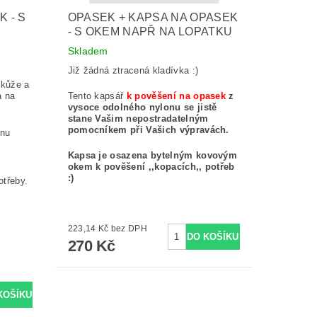
 - S
OPASEK + KAPSA NA OPASEK
- S OKEM NAPŘ NA LOPATKU
Č
Skladem
Již žádná ztracená kladívka :)
 kůže a
a na
Tento kapsář
k pověšení na opasek
z
vysoce odolného nylonu se jistě
stane Vašim nepostradatelným
pomocníkem při Vašich výpravách.
inu
Kapsa je osazena bytelným kovovým
okem k pověšení ,,kopacích,, potřeb
:)
otřeby.
223,14 Kč bez DPH
270 Kč