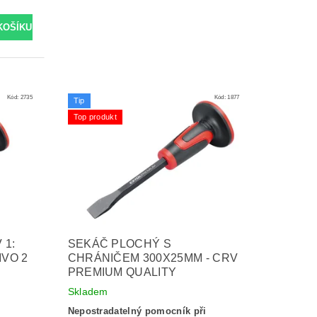
Kód:
2735
Kód:
1877
Tip
Top produkt
 1:
SEKÁČ PLOCHÝ S
IVO 2
CHRÁNIČEM 300X25MM - CRV
PREMIUM QUALITY
Skladem
Nepostradatelný pomocník při