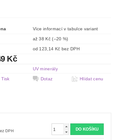
ena
Více informací v tabulce variant
až
38 Kč
(–20 %)
od 123,14 Kč bez DPH
49 Kč
e
UV minerály
Tisk
Dotaz
Hlídat cenu
3,14 Kč bez DPH