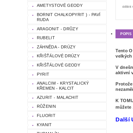
AMETYSTOVÉ GEODY
4459/4 
BORNIT CHALKOPYRIT ) - PAVÍ
RUDA
ARAGONIT - DRŮZY
POPIS
RUBELIT
ZÁHNĚDA - DRÚZY
Tento O
KŘIŠŤÁLOVÉ DRÚZY
velkých 
KŘIŠŤÁLOVÉ GEODY
V dnešní
aktivní 
PYRIT
ANALCIM - KRYSTALICKÝ
Protože
KŘEMEN - KALCIT
nezaměň
AZURIT - MALACHIT
K TOMU
RŮŽENIN
můžete 
FLUORIT
Další
KYANIT