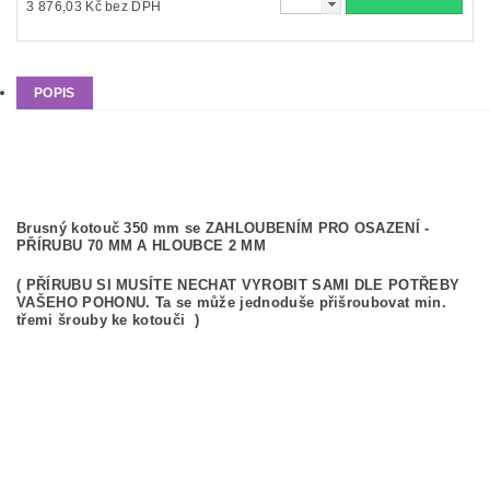
3 876,03 Kč bez DPH
POPIS
Aktuálně je skladem kotouč bez středového otvoru. Pokud
chcete kotouč se středovým otvorem na přání necháváme
udělat nový kotouč + otvor
Brusný kotouč 350 mm se ZAHLOUBENÍM PRO OSAZENÍ -
PŘÍRUBU 70 MM A HLOUBCE 2 MM
( PŘÍRUBU SI MUSÍTE NECHAT VYROBIT SAMI DLE POTŘEBY
VAŠEHO POHONU. Ta se může jednoduše přišroubovat min.
třemi šrouby ke kotouči )