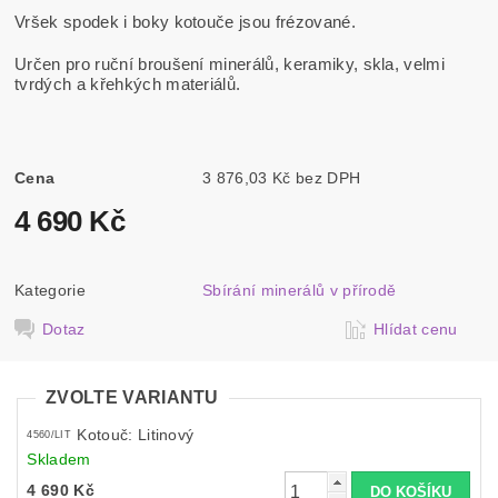
Vršek spodek i boky kotouče jsou frézované.
Určen pro ruční broušení minerálů, keramiky, skla, velmi
tvrdých a křehkých materiálů.
Cena
3 876,03 Kč bez DPH
4 690 Kč
Kategorie
Sbírání minerálů v přírodě
Dotaz
Hlídat cenu
ZVOLTE VARIANTU
Kotouč: Litinový
4560/LIT
Skladem
4 690 Kč