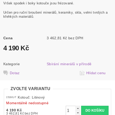
Vršek spodek i boky kotouče jsou frézované.
Určen pro ruční broušení minerálů, keramiky, skla, velmi tvrdých a
křehkých materiálů.
Cena
3 462,81 Kč bez DPH
4 190 Kč
Kategorie
Sbírání minerálů v přírodě
Dotaz
Hlídat cenu
ZVOLTE VARIANTU
Kotouč: Litinový
1518/LIT
Momentálně nedostupné
4 190 Kč
3 462,81 Kč bez DPH