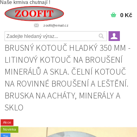
Naše krmiva chutnají !
0 Kč
zoofit@email.cz
BRUSNÝ KOTOUČ HLADKÝ 350 MM -
LITINOVÝ KOTOUČ NA BROUŠENÍ
MINERÁLŮ A SKLA. ČELNÍ KOTOUČ
NA ROVINNÉ BROUŠENÍ A LEŠTĚNÍ.
BRUSKA NA ACHÁTY, MINERÁLY A
SKLO
Akce
Novinka
Tip