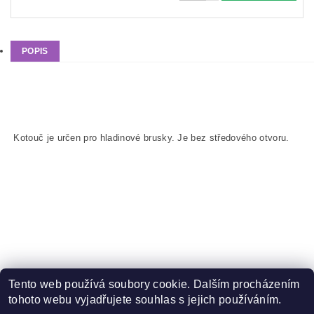
POPIS
Aktuálně je skladem kotouč bez středového otvoru. Pokud
chcete kotouč se středovým otvorem na přání necháváme
udělat nový kotouč + otvor.
Kotouč je určen pro hladinové brusky. Je bez středového otvoru.
Tento web používá soubory cookie. Dalším procházením
tohoto webu vyjadřujete souhlas s jejich používáním.
Zboží.cz
|
Heureka.cz