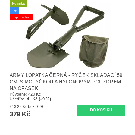
Novinka
Tip
Top produkt
ARMY LOPATKA ČERNÁ - RÝČEK SKLÁDACÍ 59
CM, S MOTYČKOU A NYLONOVÝM POUZDREM
NA OPASEK
Původně:
420 Kč
Ušetříte
:
41 Kč (–9 %)
313,22 Kč bez DPH
379 Kč