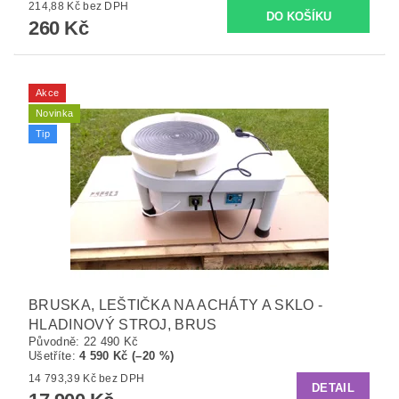
214,88 Kč bez DPH
260 Kč
Akce
Novinka
Tip
BRUSKA, LEŠTIČKA NA ACHÁTY A SKLO -
HLADINOVÝ STROJ, BRUS
Původně:
22 490 Kč
Ušetříte
:
4 590 Kč (–20 %)
14 793,39 Kč bez DPH
DETAIL