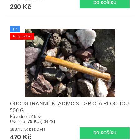
290 Kč
Tip
Top produkt
OBOUSTRANNÉ KLADIVO SE ŠPICÍ A PLOCHOU
500 G
Původně:
549 Kč
Ušetříte
:
79 Kč (–14 %)
388,43 Kč bez DPH
470 Kč