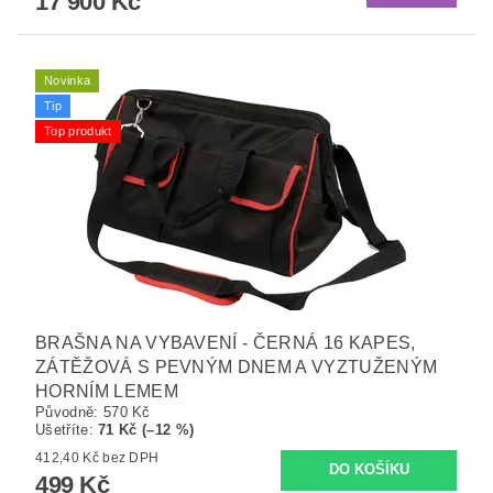
17 900 Kč
Novinka
Tip
Top produkt
BRAŠNA NA VYBAVENÍ - ČERNÁ 16 KAPES,
ZÁTĚŽOVÁ S PEVNÝM DNEM A VYZTUŽENÝM
HORNÍM LEMEM
Původně:
570 Kč
Ušetříte
:
71 Kč (–12 %)
412,40 Kč bez DPH
499 Kč