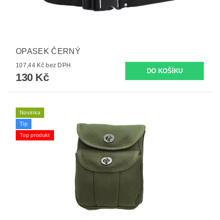
OPASEK ČERNÝ
107,44 Kč bez DPH
130 Kč
Novinka
Tip
Top produkt