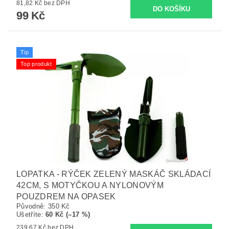
81,82 Kč bez DPH
99 Kč
Tip
Top produkt
LOPATKA - RÝČEK ZELENÝ MASKÁČ SKLÁDACÍ
42CM, S MOTYČKOU A NYLONOVÝM
POUZDREM NA OPASEK
Původně:
350 Kč
Ušetříte
:
60 Kč (–17 %)
239,67 Kč bez DPH