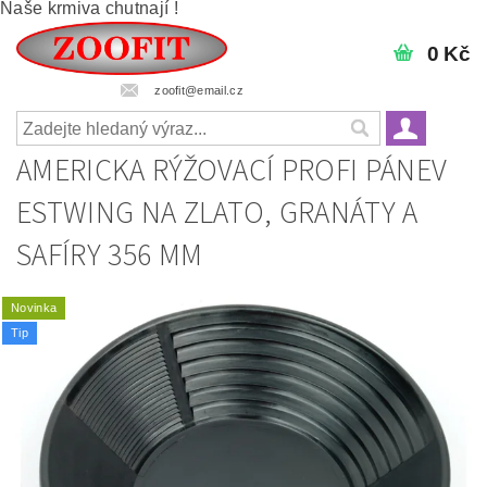
Naše krmiva chutnají !
0 Kč
zoofit@email.cz
AMERICKA RÝŽOVACÍ PROFI PÁNEV
ESTWING NA ZLATO, GRANÁTY A
SAFÍRY 356 MM
Novinka
Tip