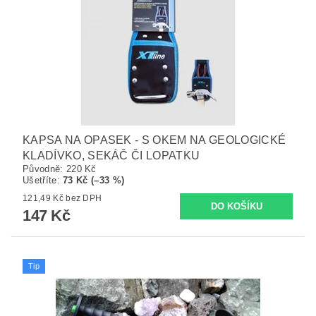
KAPSA NA OPASEK - S OKEM NA GEOLOGICKÉ
KLADÍVKO, SEKÁČ ČI LOPATKU
Původně:
220 Kč
Ušetříte
:
73 Kč (–33 %)
121,49 Kč bez DPH
147 Kč
Tip