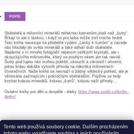
POPIS
Sběratelé a milovníci minerálů neřeknou kamenům jinak než „šutry“.
Říkají to ale s láskou, i když to pro laika může znít trochu hrubě.
Tato kniha navazuje na předešlé vydání „Lásky k šutrům“ a zavede
nás hlouběji do světa minerálů a také odhalí duši sběratele.
Najdeme v ní mnoho fotografií nejenom velikých krystalů, ale i
okouzlujícího mikrosvěta, který se pouhým okem jen tak nevidí.
Šutry pod lupou nás mohou potěšit, okouzlit a zároveň i ohromit,
jakou krásu dokáže vytvořit příroda na několika milimetrech
čtverečních. Naše kniha se nesnaží o žádný vědecký pohled, ale je
věnována začínajícím i pokročilým sběratelům. Pojďme se tedy
kochat krásou minerálů, krásou „šutrů“, krásou naší přírody…
Ostatní knihy pro děti a dospělé - dárky
https://www.zoofit.cz/knihy-
darky/
Tento web používá soubory cookie. Dalším procházením
tohoto webu vyjadřujete souhlas s jejich používáním.