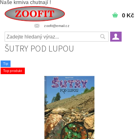
Naše krmiva chutnají !
0 Kč
zoofit@email.cz
ŠUTRY POD LUPOU
Tip
Top produkt