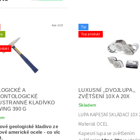
Kód:
4172
Tip
ka
Top produkt
odukt
OGICKÉ A
LUXUSNÍ ,,DVOJLUPA,,
EONTOLOGICKÉ
ZVĚTŠENÍ 10X A 20X
USTRANNÉ KLADÍVKO
Skladem
ING 390 G
LUPA KAPESNÍ SKLÁDACÍ 10X 
em
Materiál OCEL
ové geologické kladivo ze
ové americké ocele - co víc
Kapesní lupa se zvětšením
t.