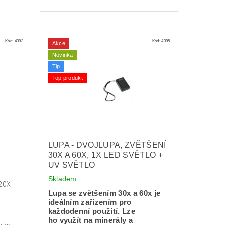
Kód:
4393
Kód:
4395
Akce
Novinka
Tip
Top produkt
LUPA - DVOJLUPA, ZVĚTŠENÍ
30X A 60X, 1X LED SVĚTLO +
UV SVĚTLO
Skladem
20X
Lupa se zvětšením 30x a 60x je
ideálním zařízením pro
každodenní použití. Lze
ho využít na minerály a