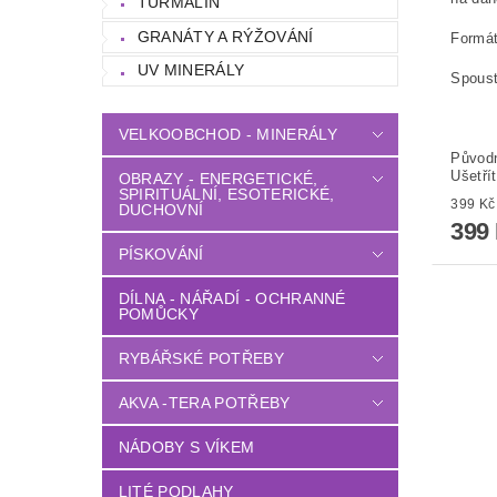
TURMALÍN
GRANÁTY A RÝŽOVÁNÍ
Formát
UV MINERÁLY
Spoust
VELKOOBCHOD - MINERÁLY
Původ
Ušetří
OBRAZY - ENERGETICKÉ,
SPIRITUÁLNÍ, ESOTERICKÉ,
DUCHOVNÍ
399
PÍSKOVÁNÍ
DÍLNA - NÁŘADÍ - OCHRANNÉ
POMŮCKY
RYBÁŘSKÉ POTŘEBY
AKVA -TERA POTŘEBY
NÁDOBY S VÍKEM
LITÉ PODLAHY