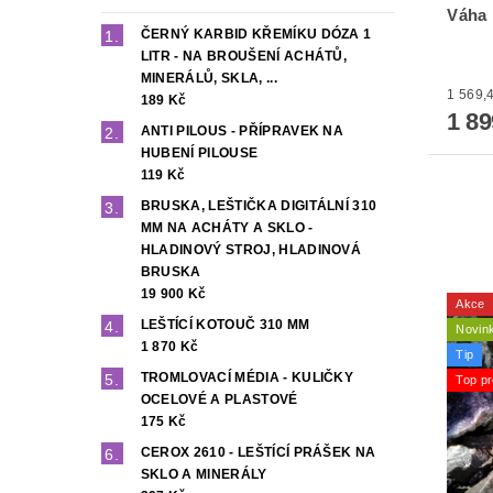
Váha 
ČERNÝ KARBID KŘEMÍKU DÓZA 1
LITR - NA BROUŠENÍ ACHÁTŮ,
MINERÁLŮ, SKLA, ...
189 Kč
1 8
ANTI PILOUS - PŘÍPRAVEK NA
HUBENÍ PILOUSE
119 Kč
BRUSKA, LEŠTIČKA DIGITÁLNÍ 310
MM NA ACHÁTY A SKLO -
HLADINOVÝ STROJ, HLADINOVÁ
BRUSKA
19 900 Kč
Akce
LEŠTÍCÍ KOTOUČ 310 MM
Novin
1 870 Kč
Tip
TROMLOVACÍ MÉDIA - KULIČKY
Top pr
OCELOVÉ A PLASTOVÉ
175 Kč
CEROX 2610 - LEŠTÍCÍ PRÁŠEK NA
SKLO A MINERÁLY