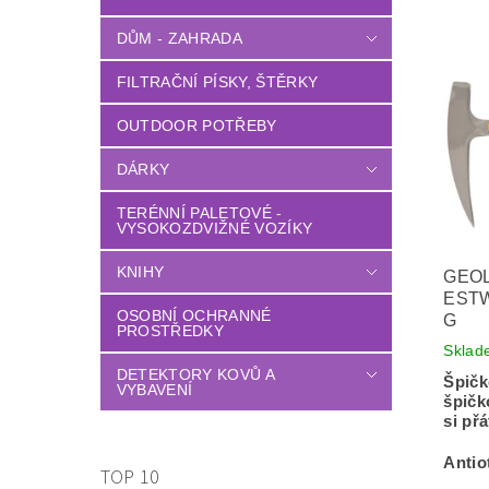
DŮM - ZAHRADA
FILTRAČNÍ PÍSKY, ŠTĚRKY
OUTDOOR POTŘEBY
DÁRKY
TERÉNNÍ PALETOVÉ -
VYSOKOZDVIŽNÉ VOZÍKY
KNIHY
GEOL
ESTW
OSOBNÍ OCHRANNÉ
G
PROSTŘEDKY
Sklad
DETEKTORY KOVŮ A
Špičk
VYBAVENÍ
špičk
si přá
Antio
TOP 10