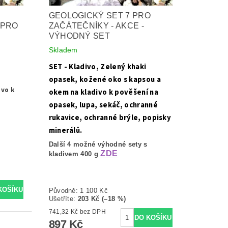
GEOLOGICKÝ SET 7 PRO
 PRO
ZAČÁTEČNÍKY - AKCE -
VÝHODNÝ SET
Skladem
SET - Kladivo, Zelený khaki
opasek, kožené oko s kapsou a
ivo k
okem na kladivo k pověšení na
opasek, lupa, sekáč, ochranné
rukavice, ochranné brýle, popisky
minerálů.
Další 4 možné výhodné sety s
ZDE
kladivem 400 g
Původně:
1 100 Kč
Ušetříte
:
203 Kč (–18 %)
741,32 Kč bez DPH
897 Kč