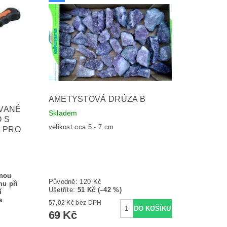
AMETYSTOVÁ DRÚZA B
OVANÉ
Skladem
 S
velikost cca 5 - 7 cm
 PRO
enou
Původně:
120 Kč
mu při
Ušetříte
:
51 Kč (–42 %)
í
a
57,02 Kč bez DPH
69 Kč