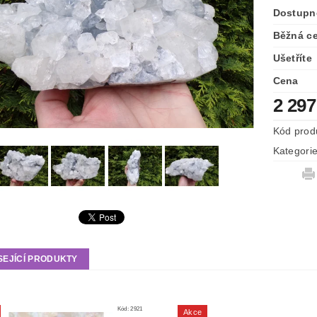
Dostupn
Běžná c
Ušetříte
Cena
2 297
Kód prod
Kategori
SEJÍCÍ PRODUKTY
Kód:
2921
Akce