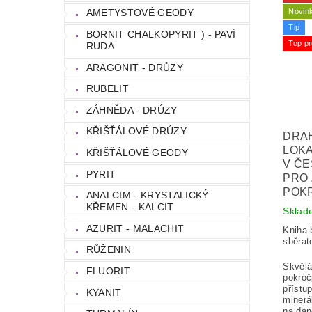
Novin
AMETYSTOVÉ GEODY
Tip
BORNIT CHALKOPYRIT ) - PAVÍ
Top pr
RUDA
ARAGONIT - DRŮZY
RUBELIT
ZÁHNĚDA - DRÚZY
KŘIŠŤÁLOVÉ DRÚZY
DRA
LOKA
KŘIŠŤÁLOVÉ GEODY
V ČE
PYRIT
PRO 
POK
ANALCIM - KRYSTALICKÝ
KŘEMEN - KALCIT
Sklad
AZURIT - MALACHIT
Kniha 
sběrat
RŮŽENIN
Skvělá
FLUORIT
pokroč
přístu
KYANIT
minerá
na dan