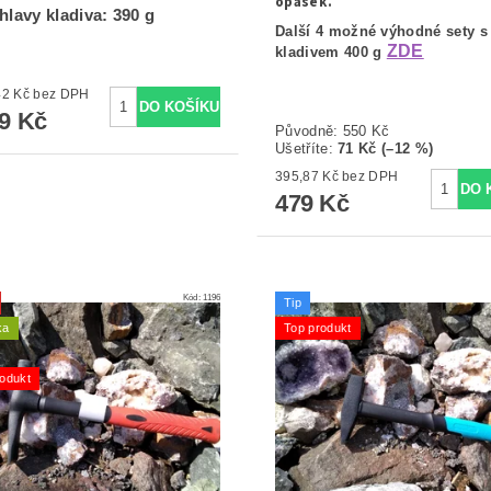
opasek.
hlavy kladiva: 390 g
Další 4 možné výhodné sety s
ZDE
kladivem 400 g
1 569,42 Kč bez DPH
99 Kč
Původně:
550 Kč
Ušetříte
:
71 Kč (–12 %)
395,87 Kč bez DPH
479 Kč
Kód:
1196
Tip
ka
Top produkt
odukt