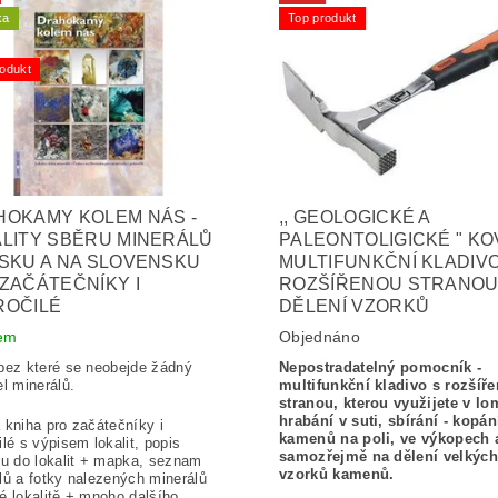
ka
Top produkt
odukt
HOKAMY KOLEM NÁS -
,, GEOLOGICKÉ A
LITY SBĚRU MINERÁLŮ
PALEONTOLIGICKÉ " K
SKU A NA SLOVENSKU
MULTIFUNKČNÍ KLADIVO
ZAČÁTEČNÍKY I
ROZŠÍŘENOU STRANOU
ROČILÉ
DĚLENÍ VZORKŮ
em
Objednáno
bez které se neobejde žádný
Nepostradatelný pomocník -
el minerálů.
multifunkční kladivo s rozšíř
stranou, kterou využijete v lo
hrabání v suti, sbírání - kopán
 kniha pro začátečníky i
kamenů na poli, ve výkopech 
ilé s výpisem lokalit, popis
samozřejmě na dělení velkých
pu do lokalit + mapka, seznam
vzorků kamenů.
lů a fotky nalezených minerálů
é lokalitě + mnoho dalšího.