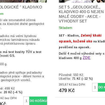
EOLOGICKÉ " KLADIVKO
SET 5 ,,GEOLOGICKÉ,,
KLADIVKO 400 G NEJEN
em
MALÉ OSOBY - AKCE -
ší ale srovnatelně účinná
VÝHODNÝ SET
a za klasické drahé geologické
o.
Skladem
Zelený khaki
SET - Kladivo,
ladivko má velmi bytelnou
mickou laminátovou násadu
opasek, kožené oko
na klad
má protiskluzovou úpravu.
pověšení na opasek.
o má test kvality TÜV a test
Další 4 možné výhodné sety s
čnosti GS.
ZDE
kladivem 400 g
00 g.
ladivo plně splňuje požadavky
Původně:
550 Kč
ologické práce - dělení hornin a
Ušetříte
:
71 Kč (–12 %)
 geologických vzorků.
395,87 Kč bez DPH
ně:
499 Kč
479 Kč
te
:
20 Kč (–4 %)
395,87 Kč bez DPH
 Kč