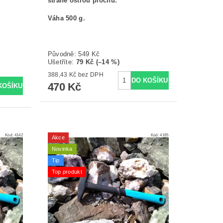
straně ostrou plochu.
Váha 500 g.
Původně:
549 Kč
Ušetříte
:
79 Kč (–14 %)
388,43 Kč bez DPH
470 Kč
Kód:
4142
Kód:
4165
Akce
Novinka
Tip
Top produkt