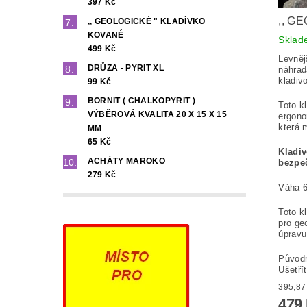
397 Kč
,, G
,, GEOLOGICKÉ " KLADÍVKO
KOVANÉ
Sklad
499 Kč
Levněj
DRŮZA - PYRIT XL
náhrad
kladiv
99 Kč
BORNIT ( CHALKOPYRIT )
Toto k
VÝBĚROVÁ KVALITA 20 X 15 X 15
ergono
která 
MM
65 Kč
Kladiv
ACHÁTY MAROKO
bezpe
279 Kč
Váha 6
Toto k
pro ge
úpravu
Původ
Ušetří
479