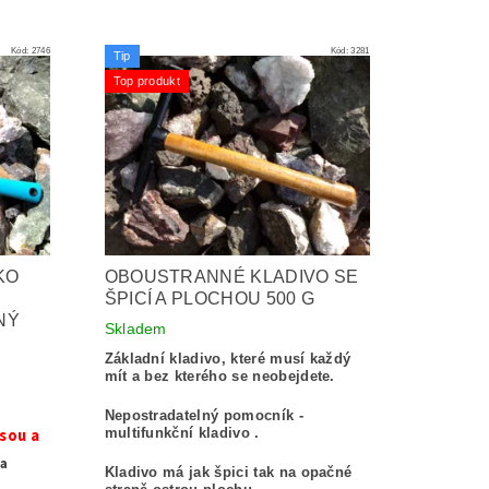
Kód:
2746
Kód:
3281
Tip
Top produkt
KO
OBOUSTRANNÉ KLADIVO SE
ŠPICÍ A PLOCHOU 500 G
NÝ
Skladem
Základní kladivo, které musí každý
mít a bez kterého se neobejdete.
Nepostradatelný pomocník -
sou a
multifunkční kladivo .
na
Kladivo má jak špici tak na opačné