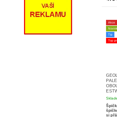
Akce
Novin
Tip
Top pr
GEOL
PAL
OBO
ESTW
Sklad
Špičk
špičk
si přá