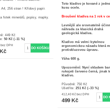
Toto kladivo je kované z jedn
kusu ocele.
 A4, 256 stran ! Křídový papír.
Broušení kladiva na 1 rok v ce
a fotek minerálů, popisy, mapky.
Levnější ale srovnatelně účin
náhrada za klasická drahá
geologická kladiva.
ně:
449 Kč
te
:
50 Kč (–11 %)
Kladivo má velmi bytelnou
399 Kč bez DPH
ergonomickou násadu která 
protiskluzovou úpravu.
 Kč
Váha 600 g.
Upozornění: Nyní skladem ba
rukojeti červeno černá, jinak 
kladivo.
Původně:
750 Kč
Ušetříte
:
251 Kč (–33 %)
412,40 Kč bez DPH
499 Kč