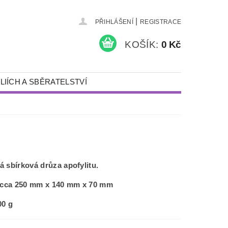
|
PŘIHLÁŠENÍ
REGISTRACE
KOŠÍK:
0 Kč
LIÍCH A SBĚRATELSTVÍ
KAMENY A ŠPERKY
PÍSKOVÁNÍ
NÁDOBY S VÍKEM
DÁRKY
 sbírková drůza apofylitu.
DETEKTORY KOVŮ A VYBAVENÍ
t cca 250 mm x 140 mm x 70 mm
00 g