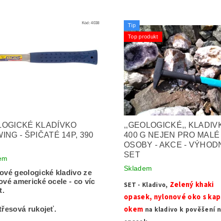
Kód:
4038
Tip
Top produkt
OGICKÉ KLADÍVKO
,,GEOLOGICKÉ,, KLADIV
ING - ŠPIČATÉ 14P, 390
400 G NEJEN PRO MALÉ
OSOBY - AKCE - VÝHOD
SET
em
Skladem
ové geologické kladivo ze
ové americké ocele - co víc
Zelený khaki
SET - Kladivo,
t.
opasek, nylonové oko s kap
okem
na kladivo k pověšení 
třesová rukojeť.