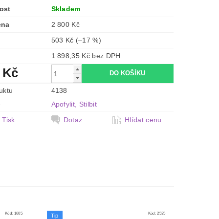
ost
Skladem
ena
2 800 Kč
503 Kč
(–17 %)
1 898,35 Kč bez DPH
 Kč
uktu
4138
e
Apofylit, Stilbit
Tisk
Dotaz
Hlídat cenu
Kód:
1605
Kód:
2535
Tip