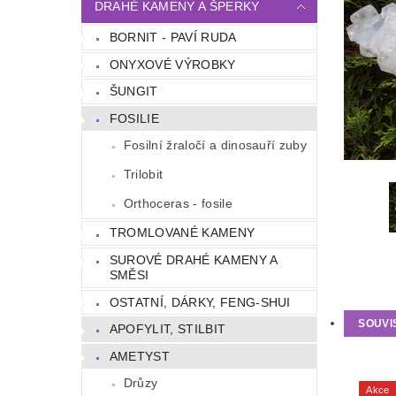
DRAHÉ KAMENY A ŠPERKY
BORNIT - PAVÍ RUDA
ONYXOVÉ VÝROBKY
ŠUNGIT
FOSILIE
Fosilní žraločí a dinosauří zuby
Trilobit
Orthoceras - fosile
TROMLOVANÉ KAMENY
SUROVÉ DRAHÉ KAMENY A
SMĚSI
OSTATNÍ, DÁRKY, FENG-SHUI
SOUVI
APOFYLIT, STILBIT
AMETYST
Drůzy
Akce