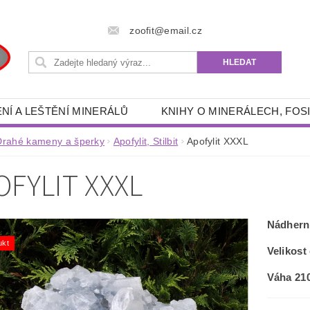
zoofit@email.cz
NÍ A LEŠTĚNÍ MINERÁLŮ
KNIHY O MINERÁLECH, FOSI
 POTŘEBY
RÝŽOVÁNÍ ZLATA A GRANÁTŮ
DRAHÉ 
Drahé kameny a šperky
Apofylit, Stilbit
Apofylit XXXL
- ENERGETICKÉ, SPIRITUÁLNÍ, ESOTERICKÉ, DUCHOVNÍ
OFYLIT XXXL
RYBÁŘSKÉ POTŘEBY
AKVA -TERA POTŘEBY
FILTRAČNÍ PÍSKY, ŠTĚRKY
OUTDOOR POTŘEBY
Nádherná
ZÍKY
KNIHY
OSOBNÍ OCHRANNÉ PROSTŘEDKY
ukt
Velikos
KONTAKTY
Váha 21