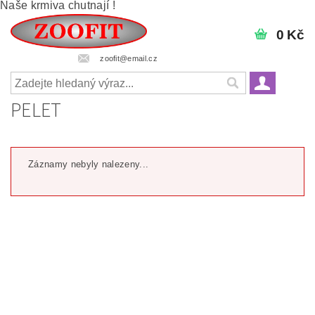
Naše krmiva chutnají !
0 Kč
zoofit@email.cz
PELET
Záznamy nebyly nalezeny...