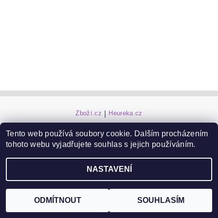
Zboží.cz
|
Heureka.cz
Tento web používá soubory cookie. Dalším procházením
tohoto webu vyjadřujete souhlas s jejich používáním.
Upravit nastavení cookies
2026 ©
ZooFit
, všechna práva vyhrazena
Vytvořil Shoptet
NASTAVENÍ
ODMÍTNOUT
SOUHLASÍM