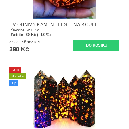
UV OHNIVÝ KÁMEN - LEŠTĚNÁ KOULE
Původně:
450 Kč
Ušetříte
:
60 Kč (–13 %)
322,31 Kč bez DPH
390 Kč
Akce
Novinka
Tip