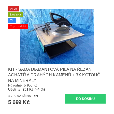
Akce
Novinka
Tip
Top produkt
KIT - SADA DIAMANTOVÁ PILA NA ŘEZÁNÍ
ACHÁTŮ A DRAHÝCH KAMENŮ + 3X KOTOUČ
NA MINERÁLY
Původně:
5 950 Kč
Ušetříte
:
251 Kč (–4 %)
4 709,92 Kč bez DPH
5 699 Kč