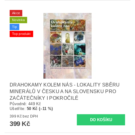
Akce
Novinka
Tip
Top produkt
DRAHOKAMY KOLEM NÁS - LOKALITY SBĚRU
MINERÁLŮ V ČESKU A NA SLOVENSKU PRO
ZAČÁTEČNÍKY I POKROČILÉ
Původně:
449 Kč
Ušetříte
:
50 Kč (–11 %)
399 Kč bez DPH
399 Kč