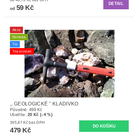
od 48,76 Kč bez DPH
DETAIL
59 Kč
od
Akce
Novinka
Tip
Top produkt
,, GEOLOGICKÉ " KLADIVKO
Původně:
499 Kč
Ušetříte
:
20 Kč (–4 %)
395,87 Kč bez DPH
479 Kč