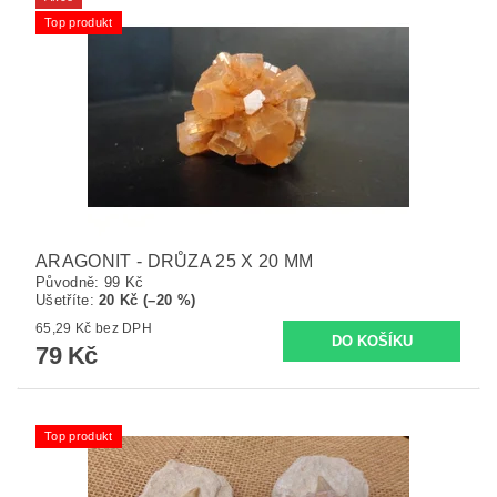
Top produkt
ARAGONIT - DRŮZA 25 X 20 MM
Původně:
99 Kč
Ušetříte
:
20 Kč (–20 %)
65,29 Kč bez DPH
79 Kč
Top produkt