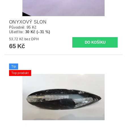
ONYXOVÝ SLON
Původně:
95 Kč
Ušetříte
:
30 Kč (–31 %)
53,72 Kč bez DPH
65 Kč
Tip
Top produkt