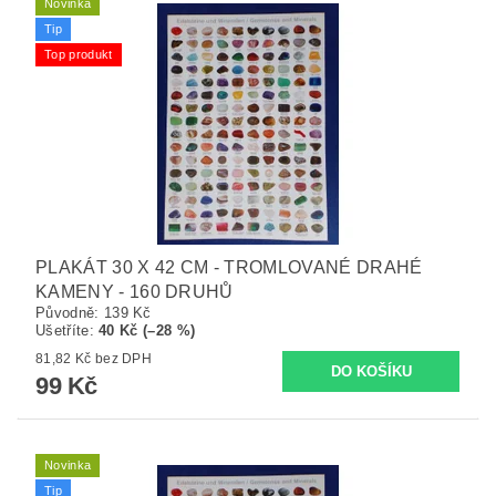
Novinka
Tip
Top produkt
PLAKÁT 30 X 42 CM - TROMLOVANÉ DRAHÉ
KAMENY - 160 DRUHŮ
Původně:
139 Kč
Ušetříte
:
40 Kč (–28 %)
81,82 Kč bez DPH
99 Kč
Novinka
Tip