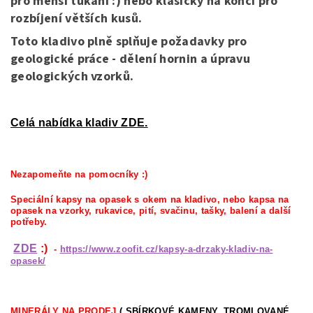
pro menší ťukání :) nebo klasicky na konci pro
rozbíjení větších kusů.
Toto kladivo plně splňuje požadavky pro
geologické práce - dělení hornin a úpravu
geologických vzorků.
Celá nabídka kladiv ZDE.
Nezapomeňte na pomocníky :)
Speciální kapsy na opasek s okem na kladivo, nebo kapsa na
opasek na vzorky, rukavice, pití, svačinu, tašky, balení a další
potřeby.
ZDE
:)
-
https://www.zoofit.cz/kapsy-a-drzaky-kladiv-na-
opasek/
MINERÁLY NA PRODEJ
( SBÍRKOVÉ KAMENY, TROMLOVANÉ