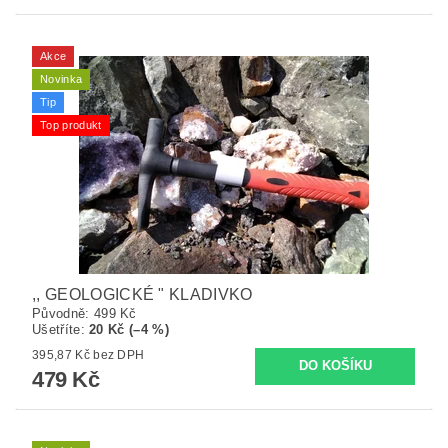
Akce
Novinka
Tip
Top produkt
,, GEOLOGICKÉ " KLADIVKO
Původně:
499 Kč
Ušetříte
:
20 Kč (–4 %)
395,87 Kč bez DPH
479 Kč