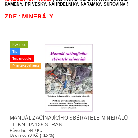
KAMENY, PŘÍVĚŠKY, NÁHRDELNÍKY, NÁRAMKY, SUROVINA )
ZDE : MINERÁLY
Novinka
Tip
Top produkt
Doprava zdarma
MANUÁL ZAČÍNAJÍCÍHO SBĚRATELE MINERÁLŮ
- E-KNIHA 139 STRAN
Původně:
449 Kč
Ušetříte
:
70 Kč (–15 %)