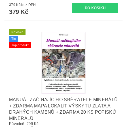
379 Kč bez DPH
379 Kč
Novinka
Tip
Top produkt
MANUÁL ZAČÍNAJÍCÍHO SBĚRATELE MINERÁLŮ
+ ZDARMA MAPA LOKALIT VÝSKYTU ZLATA A
DRAHÝCH KAMENŮ + ZDARMA 20 KS POPISKŮ
MINERÁLŮ
Původně:
299 Kč