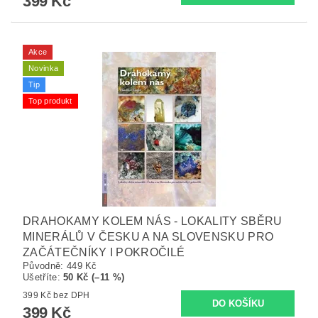
399 Kč
Akce
Novinka
Tip
Top produkt
DRAHOKAMY KOLEM NÁS - LOKALITY SBĚRU
MINERÁLŮ V ČESKU A NA SLOVENSKU PRO
ZAČÁTEČNÍKY I POKROČILÉ
Původně:
449 Kč
Ušetříte
:
50 Kč (–11 %)
399 Kč bez DPH
399 Kč