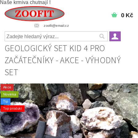
Naše krmiva chutnají !
0 Kč
zoofit@email.cz
GEOLOGICKÝ SET KID 4 PRO
ZAČÁTEČNÍKY - AKCE - VÝHODNÝ
SET
Akce
Novinka
Tip
Top produkt