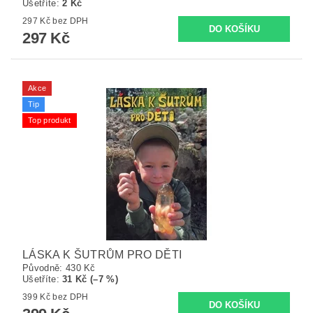
Ušetříte
:
2 Kč
297 Kč bez DPH
297 Kč
Akce
Tip
Top produkt
LÁSKA K ŠUTRŮM PRO DĚTI
Původně:
430 Kč
Ušetříte
:
31 Kč (–7 %)
399 Kč bez DPH