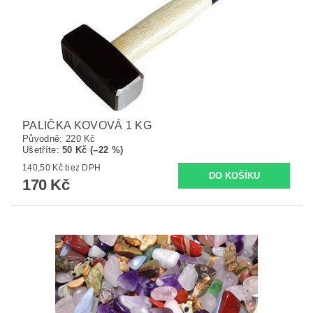
PALIČKA KOVOVÁ 1 KG
Původně:
220 Kč
Ušetříte
:
50 Kč (–22 %)
140,50 Kč bez DPH
170 Kč