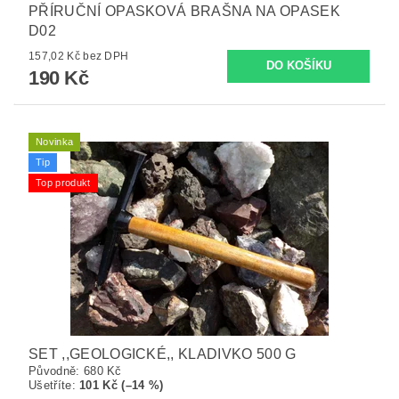
PŘÍRUČNÍ OPASKOVÁ BRAŠNA NA OPASEK
D02
157,02 Kč bez DPH
190 Kč
Novinka
Tip
Top produkt
SET ,,GEOLOGICKÉ,, KLADIVKO 500 G
Původně:
680 Kč
Ušetříte
:
101 Kč (–14 %)