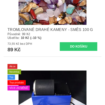
TROMLOVANÉ DRAHÉ KAMENY - SMĚS 100 G
Původně:
99 Kč
Ušetříte
:
10 Kč (–10 %)
73,55 Kč bez DPH
89 Kč
Akce
Novinka
Tip
Top produkt
VÍCE ZA MÉNĚ