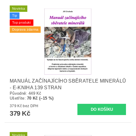
Novinka
Tip
Top produkt
Doprava zdarma
MANUÁL ZAČÍNAJÍCÍHO SBĚRATELE MINERÁLŮ
- E-KNIHA 139 STRAN
Původně:
449 Kč
Ušetříte
:
70 Kč (–15 %)
379 Kč bez DPH
379 Kč
Novinka