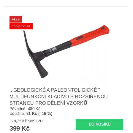
Akce
Top produkt
,, GEOLOGICKÉ A PALEONTOLIGICKÉ "
MULTIFUNKČNÍ KLADIVO S ROZŠÍŘENOU
STRANOU PRO DĚLENÍ VZORKŮ
Původně:
480 Kč
Ušetříte
:
81 Kč (–16 %)
329,75 Kč bez DPH
399 Kč