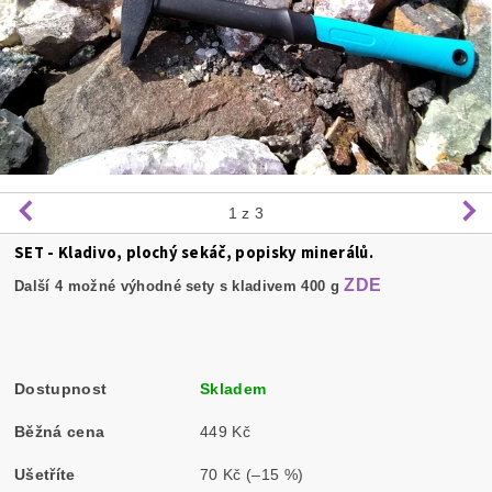
1
z 3
SET - Kladivo, plochý sekáč, popisky minerálů.
ZDE
Další 4 možné výhodné sety s kladivem 400 g
Dostupnost
Skladem
Běžná cena
449 Kč
Ušetříte
70 Kč
(–15 %)