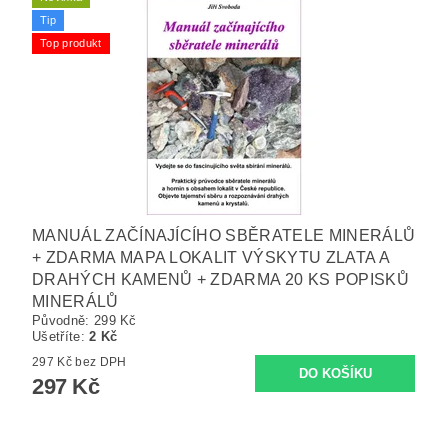
Tip
Top produkt
MANUÁL ZAČÍNAJÍCÍHO SBĚRATELE MINERÁLŮ
+ ZDARMA MAPA LOKALIT VÝSKYTU ZLATA A
DRAHÝCH KAMENŮ + ZDARMA 20 KS POPISKŮ
MINERÁLŮ
Původně:
299 Kč
Ušetříte
:
2 Kč
297 Kč bez DPH
297 Kč