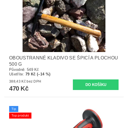
OBOUSTRANNÉ KLADIVO SE ŠPICÍ A PLOCHOU
500 G
Původně:
549 Kč
Ušetříte
:
79 Kč (–14 %)
388,43 Kč bez DPH
470 Kč
Tip
Top produkt