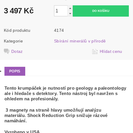
3 497 Kč
Kód produktu
4174
Kategorie
Sbírání minerálů v přírodě
Dotaz
Hlídat cenu
POPIS
Tento krumpáček je nutností pro geology a paleontology
ale i hledače s detektory. Tento nástroj byl navržen s
ohledem na profesionály.
3 magnety na straně hlavy umožňují analýzu
materiálu. Shock Reduction Grip snižuje rázové
namáhání.
Vyrobeno v USA