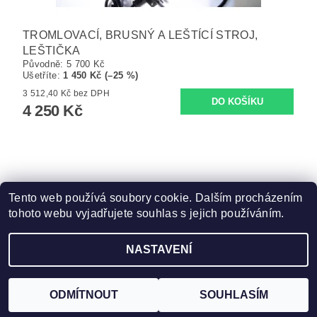
TROMLOVACÍ, BRUSNÝ A LEŠTÍCÍ STROJ,
LEŠTIČKA
Původně:
5 700 Kč
Ušetříte
:
1 450 Kč (–25 %)
3 512,40 Kč bez DPH
4 250 Kč
Tento web používá soubory cookie. Dalším procházením
tohoto webu vyjadřujete souhlas s jejich používáním.
Zboží.cz
|
Heureka.cz
NASTAVENÍ
Upravit nastavení cookies
2026 ©
ZooFit
, všechna práva vyhrazena
Vytvořil Shoptet
ODMÍTNOUT
SOUHLASÍM