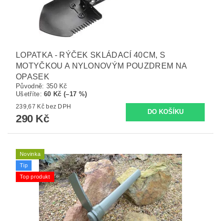
LOPATKA - RÝČEK SKLÁDACÍ 40CM, S
MOTYČKOU A NYLONOVÝM POUZDREM NA
OPASEK
Původně:
350 Kč
Ušetříte
:
60 Kč (–17 %)
239,67 Kč bez DPH
290 Kč
Novinka
Tip
Top produkt