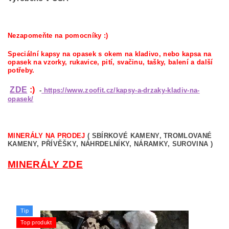
Nezapomeňte na pomocníky :)
Speciální kapsy na opasek s okem na kladivo, nebo kapsa na
opasek na vzorky, rukavice, pití, svačinu, tašky, balení a další
potřeby.
ZDE
:)
-
https://www.zoofit.cz/kapsy-a-drzaky-kladiv-na-
opasek/
MINERÁLY NA PRODEJ
( SBÍRKOVÉ KAMENY, TROMLOVANÉ
KAMENY, PŘÍVĚŠKY, NÁHRDELNÍKY, NÁRAMKY, SUROVINA )
MINERÁLY ZDE
Tip
Top produkt