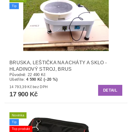
Tip
BRUSKA, LEŠTIČKA NA ACHÁTY A SKLO -
HLADINOVÝ STROJ, BRUS
Původně:
22 490 Kč
Ušetříte
:
4 590 Kč (–20 %)
14 793,39 Kč bez DPH
DETAIL
17 900 Kč
Novinka
Tip
Top produkt