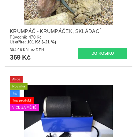
KRUMPÁČ - KRUMPÁČEK, SKLÁDACÍ
Původně:
470 Kč
Ušetříte
:
101 Kč (–21 %)
304,96 Kč bez DPH
369 Kč
Akce
Novinka
Tip
Top produkt
VÍCE ZA MÉNĚ