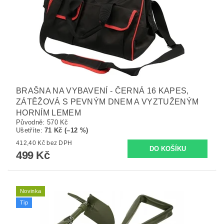
BRAŠNA NA VYBAVENÍ - ČERNÁ 16 KAPES,
ZÁTĚŽOVÁ S PEVNÝM DNEM A VYZTUŽENÝM
HORNÍM LEMEM
Původně:
570 Kč
Ušetříte
:
71 Kč (–12 %)
412,40 Kč bez DPH
499 Kč
Novinka
Tip