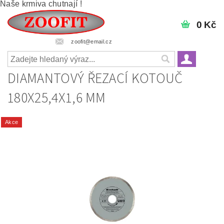
Naše krmiva chutnají !
0 Kč
zoofit@email.cz
DIAMANTOVÝ ŘEZACÍ KOTOUČ
180X25,4X1,6 MM
Akce