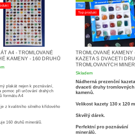
odukt
Tip
Top produkt
ÁT A4 - TROMLOVANÉ
TROMLOVANÉ KAMENY 
É KAMENY - 160 DRUHŮ
KAZETA S DVACETI DR
TROMLOVANÝCH MINE
em
Skladem
Nádherná prezenční kazeta
ný plakát nejen k poznávání,
dvaceti druhy tromlovných
a pomoc při určování drahých
kamenů.
ů formátu A4
Velikost kazety 130 x 120 
 je z kvalitního silného křídového
.
Skvělý dárek.
je 160 druhů minerálů.
Perfektní pro poznávání
minerálů.