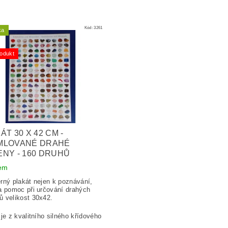
Kód:
3261
ka
odukt
ÁT 30 X 42 CM -
MLOVANÉ DRAHÉ
NY - 160 DRUHŮ
em
ný plakát nejen k poznávání,
a pomoc při určování drahých
ů velikost
30x42.
 je z kvalitního silného křídového
.