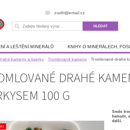
zoofit@email.cz
NÍ A LEŠTĚNÍ MINERÁLŮ
KNIHY O MINERÁLECH, FOSI
 POTŘEBY
RÝŽOVÁNÍ ZLATA A GRANÁTŮ
DRAHÉ 
Drahé kameny a šperky
Tromlované kameny
Tromlované drahé k
- ENERGETICKÉ, SPIRITUÁLNÍ, ESOTERICKÉ, DUCHOVNÍ
OMLOVANÉ DRAHÉ KAMEN
RYBÁŘSKÉ POTŘEBY
AKVA -TERA POTŘEBY
FILTRAČNÍ PÍSKY, ŠTĚRKY
OUTDOOR POTŘEBY
RKYSEM 100 G
ZÍKY
KNIHY
OSOBNÍ OCHRANNÉ PROSTŘEDKY
KONTAKTY
Směs tro
hematit, a
další.
ukt