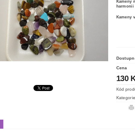
Kameny ma
harmonii 
Kameny ve
Dostupn
Cena
130 
Kód prod
Kategori