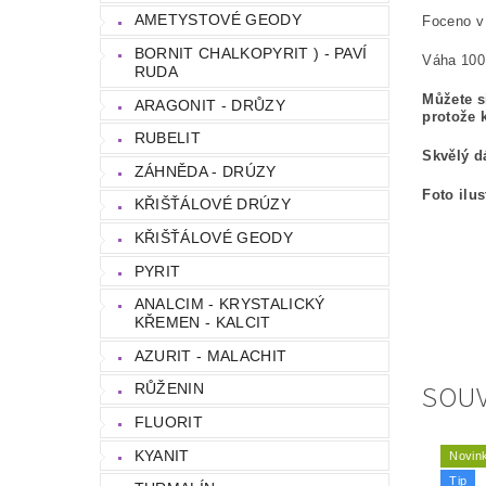
AMETYSTOVÉ GEODY
Foceno v 
BORNIT CHALKOPYRIT ) - PAVÍ
Váha 100
RUDA
Můžete s
ARAGONIT - DRŮZY
protože 
RUBELIT
Skvělý d
ZÁHNĚDA - DRÚZY
Foto ilu
KŘIŠŤÁLOVÉ DRÚZY
KŘIŠŤÁLOVÉ GEODY
PYRIT
ANALCIM - KRYSTALICKÝ
KŘEMEN - KALCIT
AZURIT - MALACHIT
SOUV
RŮŽENIN
FLUORIT
KYANIT
Novin
Tip