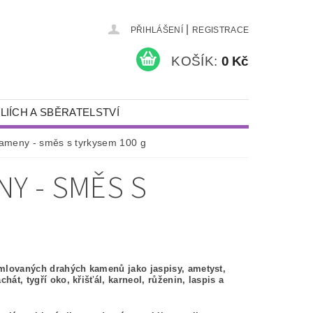
|
PŘIHLÁŠENÍ
REGISTRACE
KOŠÍK:
0 Kč
LIÍCH A SBĚRATELSTVÍ
KAMENY A ŠPERKY
ameny - směs s tyrkysem 100 g
PÍSKOVÁNÍ
Y - SMĚS S
NÁDOBY S VÍKEM
DÁRKY
DETEKTORY KOVŮ A VYBAVENÍ
mlovaných drahých kamenů jako jaspisy, ametyst,
chát, tygří oko, křišťál, karneol, růženin, laspis a