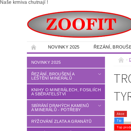
Naše krmiva chutnají !
NOVINKY 2025
ŘEZÁNÍ, BROUŠE
SBÍRÁNÍ DRAHÝCH KAMENŮ A MINERÁLŮ -
NOVINKY 2025
VELKOOBCHOD - MINERÁLY
OBRAZY 
TR
ŘEZÁNÍ, BROUŠENÍ A
LEŠTĚNÍ MINERÁLŮ
DÍLNA - NÁŘADÍ - OCHRANNÉ POMŮCKY
LITÉ PODLAHY
DŮM - ZAHRADA
KNIHY O MINERÁLECH, FOSILIÍCH
TY
A SBĚRATELSTVÍ
TERÉNNÍ PALETOVÉ - VYSOKOZDVIŽNÉ VO
SBÍRÁNÍ DRAHÝCH KAMENŮ
A MINERÁLŮ - POTŘEBY
OBCHODNÍ PODMÍNKY
NAPIŠTE NÁM
Akce
Tip
RÝŽOVÁNÍ ZLATA A GRANÁTŮ
Top prod