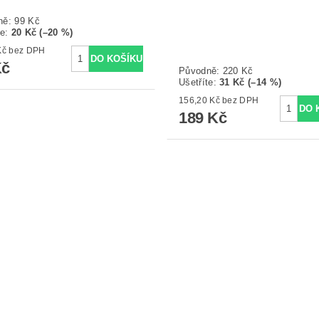
ně:
99 Kč
te
:
20 Kč (–20 %)
65,29 Kč bez DPH
Kč
Původně:
220 Kč
Ušetříte
:
31 Kč (–14 %)
156,20 Kč bez DPH
189 Kč