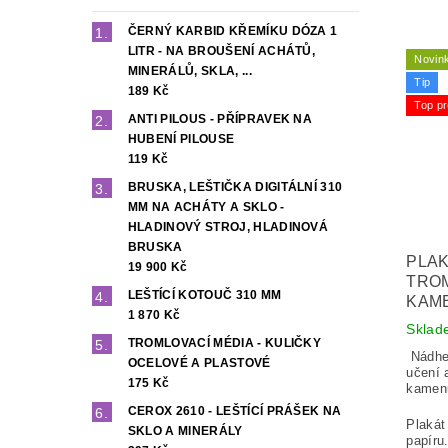
ČERNÝ KARBID KŘEMÍKU DÓZA 1
LITR - NA BROUŠENÍ ACHÁTŮ,
Novin
MINERÁLŮ, SKLA, ...
Tip
189 Kč
Top pr
ANTI PILOUS - PŘÍPRAVEK NA
HUBENÍ PILOUSE
119 Kč
BRUSKA, LEŠTIČKA DIGITÁLNÍ 310
MM NA ACHÁTY A SKLO -
HLADINOVÝ STROJ, HLADINOVÁ
BRUSKA
PLAK
19 900 Kč
TRO
LEŠTÍCÍ KOTOUČ 310 MM
KAME
1 870 Kč
Sklad
TROMLOVACÍ MÉDIA - KULIČKY
Nádher
OCELOVÉ A PLASTOVÉ
učení 
175 Kč
kamen
CEROX 2610 - LEŠTÍCÍ PRÁŠEK NA
Plakát
SKLO A MINERÁLY
papíru