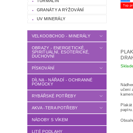
TURMALÍN
Top pr
GRANÁTY A RÝŽOVÁNÍ
UV MINERÁLY
VELKOOBCHOD - MINERÁLY
OBRAZY - ENERGETICKÉ,
PLAK
SPIRITUÁLNÍ, ESOTERICKÉ,
DUCHOVNÍ
DRAH
Sklad
PÍSKOVÁNÍ
DÍLNA - NÁŘADÍ - OCHRANNÉ
POMŮCKY
Nádher
učení 
kamen
RYBÁŘSKÉ POTŘEBY
Plakát
AKVA -TERA POTŘEBY
papíru
NÁDOBY S VÍKEM
Obsahu
LITÉ PODLAHY