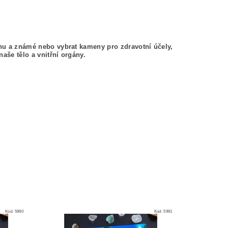
nu a známé nebo vybrat kameny pro zdravotní účely,
aše tělo a vnitřní orgány.
Kód:
5990
Kód:
5991