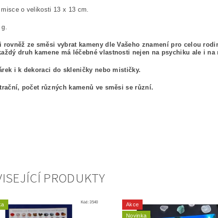
misce o velikosti 13 x 13 cm.
 g.
i rovněž ze směsi vybrat kameny dle Vašeho znamení pro celou rodi
každý druh kamene má léčebné vlastnosti nejen na psychiku ale i na n
árek i k dekoraci do skleničky nebo mističky.
strační, počet různých kamenů ve směsi se různí.
ISEJÍCÍ PRODUKTY
Kód:
3540
ka
Akce
Novinka