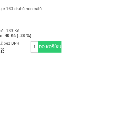
je 160 druhů minerálů.
ně:
139 Kč
te
:
40 Kč (–28 %)
81,82 Kč bez DPH
Kč