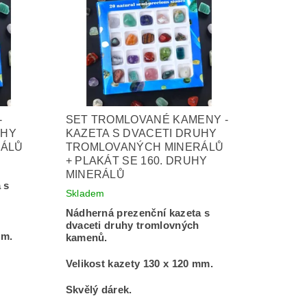
-
SET TROMLOVANÉ KAMENY -
UHY
KAZETA S DVACETI DRUHY
RÁLŮ
TROMLOVANÝCH MINERÁLŮ
+ PLAKÁT SE 160. DRUHY
MINERÁLŮ
 s
Skladem
Nádherná prezenční kazeta s
dvaceti druhy tromlovných
mm.
kamenů.
Velikost kazety 130 x 120 mm.
Skvělý dárek.