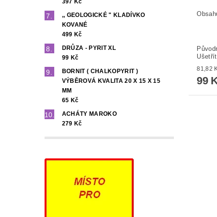
397 Kč
Obsahu
,, GEOLOGICKÉ " KLADÍVKO
KOVANÉ
499 Kč
DRŮZA - PYRIT XL
Původ
Ušetří
99 Kč
BORNIT ( CHALKOPYRIT )
99 
VÝBĚROVÁ KVALITA 20 X 15 X 15
MM
65 Kč
ACHÁTY MAROKO
279 Kč