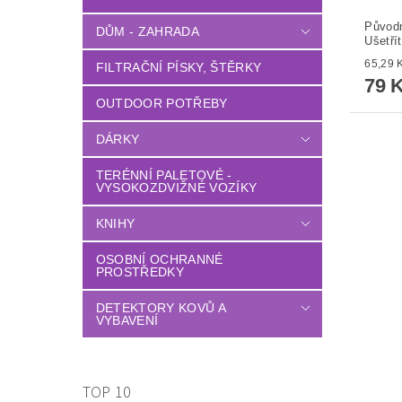
Původ
DŮM - ZAHRADA
Ušetří
FILTRAČNÍ PÍSKY, ŠTĚRKY
79 
OUTDOOR POTŘEBY
DÁRKY
TERÉNNÍ PALETOVÉ -
VYSOKOZDVIŽNÉ VOZÍKY
KNIHY
OSOBNÍ OCHRANNÉ
PROSTŘEDKY
DETEKTORY KOVŮ A
VYBAVENÍ
TOP 10