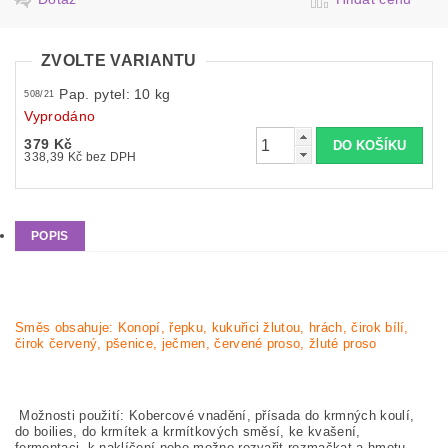
ZVOLTE VARIANTU
Pap. pytel: 10 kg
508/21
Vyprodáno
379 Kč
338,39 Kč bez DPH
POPIS
Směs obsahuje: Konopí, řepku, kukuřici žlutou, hrách, čirok bílí,
čirok červený, pšenice, ječmen, červené proso, žluté proso
Možnosti použití: Kobercové vnadění, přísada do krmných koulí,
do boilies, do krmítek a krmítkových směsí, ke kvašení,
fermentaci, k naklíčení nebo možno rozvařit rozmačkat a hmotu