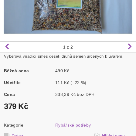
1
z 2
Výběrová vnadící směs deseti druhů semen určených k uvaření.
Běžná cena
490 Kč
Ušetříte
111 Kč
(–22 %)
Cena
338,39 Kč bez DPH
379 Kč
Kategorie
Rybářské potřeby
Dotaz
Hlídat cenu